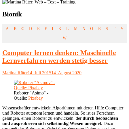
Schlagwort:
Bionik
A
B
C
D
E
F
I
K
L
M
N
O
R
S
T
V
W
Computer lernen denken: Maschinelle
Lernverfahren werden stetig besser
Autor
Veröffentlicht
Martina Rüter
14. Juli 2015
14. August 2020
am
Roboter "Asimo" -
Quelle:
Pixabay
Wissenschaftler entwickeln Algorithmen mit deren Hilfe Computer
und Roboter autonom lernen und handeln. So ist es Forschern
gelungen, einen Roboter zu entwickeln, der
durch beobachten
und ausprobieren sich selbständig Wissen aneignet
. Dazu
sammelt der Roboter zunächst über Sensoren Daten aus seiner