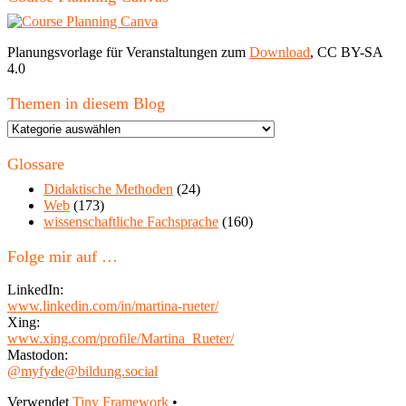
Planungsvorlage für Veranstaltungen zum
Download
, CC BY-SA
4.0
Themen in diesem Blog
Themen
in
diesem
Glossare
Blog
Didaktische Methoden
(24)
Web
(173)
wissenschaftliche Fachsprache
(160)
Folge mir auf …
LinkedIn:
www.linkedin.com/in/martina-rueter/
Xing:
www.xing.com/profile/Martina_Rueter/
Mastodon:
@myfyde@bildung.social
Footer
Verwendet
Tiny Framework
•