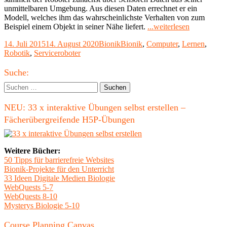
unmittelbaren Umgebung. Aus diesen Daten errechnet er ein
Modell, welches ihm das wahrscheinlichste Verhalten von zum
"Computer
Beispiel einem Objekt in seiner Nähe liefert.
...weiterlesen
lernen
Veröffentlicht
Kategorien
Schlagwörter
14. Juli 2015
14. August 2020
Bionik
Bionik
,
Computer
,
Lernen
,
denken:
am
Robotik
,
Serviceroboter
Maschinell
Lernverfah
Haupt-
werden
Suche:
stetig
Seitenleiste
Suchen
besser"
nach:
NEU: 33 x interaktive Übungen selbst erstellen –
Fächerübergreifende H5P-Übungen
Weitere Bücher:
50 Tipps für barrierefreie Websites
Bionik-Projekte für den Unterricht
33 Ideen Digitale Medien Biologie
WebQuests 5-7
WebQuests 8-10
Mysterys Biologie 5-10
Course Planning Canvas