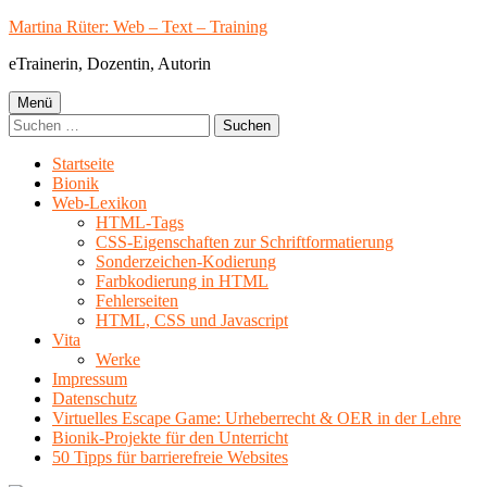
Springe
Martina Rüter: Web – Text – Training
zum
eTrainerin, Dozentin, Autorin
Inhalt
Primäres
Menü
Suchen
Menü
nach:
Startseite
Bionik
Web-Lexikon
HTML-Tags
CSS-Eigenschaften zur Schriftformatierung
Sonderzeichen-Kodierung
Farbkodierung in HTML
Fehlerseiten
HTML, CSS und Javascript
Vita
Werke
Impressum
Datenschutz
Virtuelles Escape Game: Urheberrecht & OER in der Lehre
Bionik-Projekte für den Unterricht
50 Tipps für barrierefreie Websites