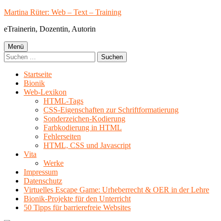
Springe
Martina Rüter: Web – Text – Training
zum
eTrainerin, Dozentin, Autorin
Inhalt
Primäres
Menü
Suchen
Menü
nach:
Startseite
Bionik
Web-Lexikon
HTML-Tags
CSS-Eigenschaften zur Schriftformatierung
Sonderzeichen-Kodierung
Farbkodierung in HTML
Fehlerseiten
HTML, CSS und Javascript
Vita
Werke
Impressum
Datenschutz
Virtuelles Escape Game: Urheberrecht & OER in der Lehre
Bionik-Projekte für den Unterricht
50 Tipps für barrierefreie Websites