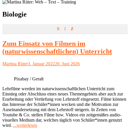
Schlagwort:
Biologie
B
I
Z
Zum Einsatz von Filmen im
(naturwissenschaftlichen) Unterricht
Autor
Veröffentlicht
Martina Rüter
3. Januar 2022
20. Juni 2026
am
Pixabay / Geralt
Lehrfilme werden im naturwissenschaftlichen Unterricht zum
Einstieg oder Abschluss eines neues Themengebiets aber auch zur
Erarbeitung oder Vertiefung von Lehrstoff eingesetzt. Filme können
das Interesse der Schüler*innen wecken und die Motivation zur
Auseinandersetzung mit dem Lehrstoff steigern. In Zeiten von
Youtube & Co. stellen Filme bzw. Videos ein zeitgemäßes audio-
visuelles Medium dar, welches täglich von Schüler*innen genutzt
"Zum
wird.
...weiterlesen