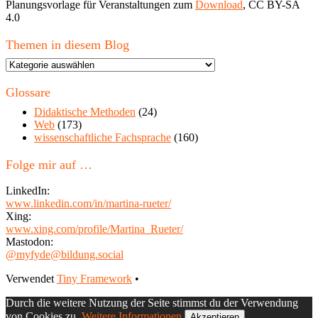
Planungsvorlage für Veranstaltungen zum
Download
, CC BY-SA
4.0
Themen in diesem Blog
Themen
in
diesem
Glossare
Blog
Didaktische Methoden
(24)
Web
(173)
wissenschaftliche Fachsprache
(160)
Folge mir auf …
LinkedIn:
www.linkedin.com/in/martina-rueter/
Xing:
www.xing.com/profile/Martina_Rueter/
Mastodon:
@myfyde@bildung.social
Footer
Verwendet
Tiny Framework
•
Inhalt
Durch die weitere Nutzung der Seite stimmst du der Verwendung
von Cookies zu.
Weitere Informationen
Akzeptieren