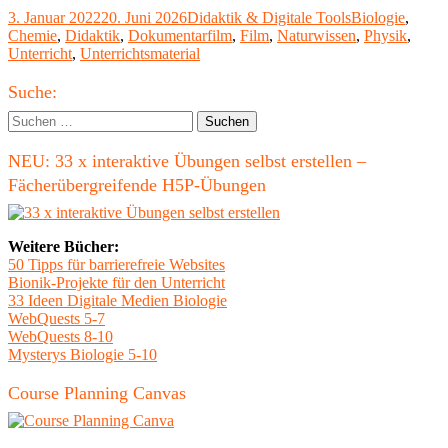
Einsatz
Veröffentlicht
Kategorien
Schlagwörter
3. Januar 2022
20. Juni 2026
Didaktik & Digitale Tools
Biologie
,
von
am
Chemie
,
Didaktik
,
Dokumentarfilm
,
Film
,
Naturwissen
,
Physik
,
Filmen
Unterricht
,
Unterrichtsmaterial
im
(naturwissenschaftlichen)
Haupt-
Unterricht"
Suche:
Seitenleiste
Suchen
nach:
NEU: 33 x interaktive Übungen selbst erstellen –
Fächerübergreifende H5P-Übungen
Weitere Bücher:
50 Tipps für barrierefreie Websites
Bionik-Projekte für den Unterricht
33 Ideen Digitale Medien Biologie
WebQuests 5-7
WebQuests 8-10
Mysterys Biologie 5-10
Course Planning Canvas