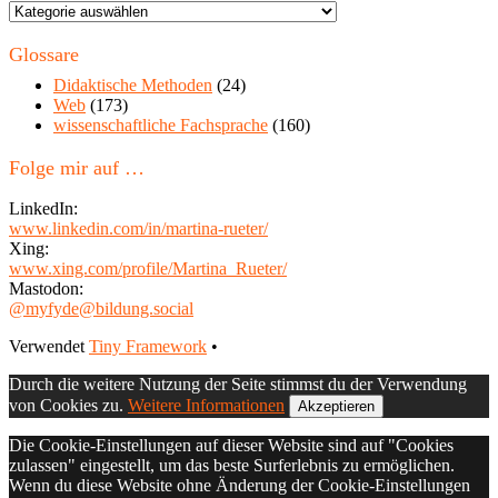
Themen
in
diesem
Glossare
Blog
Didaktische Methoden
(24)
Web
(173)
wissenschaftliche Fachsprache
(160)
Folge mir auf …
LinkedIn:
www.linkedin.com/in/martina-rueter/
Xing:
www.xing.com/profile/Martina_Rueter/
Mastodon:
@myfyde@bildung.social
Footer
Verwendet
Tiny Framework
•
Inhalt
Durch die weitere Nutzung der Seite stimmst du der Verwendung
von Cookies zu.
Weitere Informationen
Akzeptieren
Die Cookie-Einstellungen auf dieser Website sind auf "Cookies
zulassen" eingestellt, um das beste Surferlebnis zu ermöglichen.
Wenn du diese Website ohne Änderung der Cookie-Einstellungen