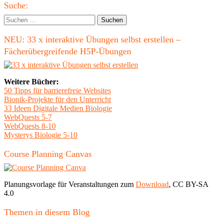
Haupt-
dem
Suche:
All"
Seitenleiste
Suchen
nach:
NEU: 33 x interaktive Übungen selbst erstellen –
Fächerübergreifende H5P-Übungen
Weitere Bücher:
50 Tipps für barrierefreie Websites
Bionik-Projekte für den Unterricht
33 Ideen Digitale Medien Biologie
WebQuests 5-7
WebQuests 8-10
Mysterys Biologie 5-10
Course Planning Canvas
Planungsvorlage für Veranstaltungen zum
Download
, CC BY-SA
4.0
Themen in diesem Blog