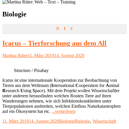
Schlagwort:
Biologie
B
I
Z
Icarus – Tierforschung aus dem All
Autor
Veröffentlicht
Martina Rüter
11. März 2019
14. August 2020
am
Structuro / Pixabay
Icarus ist eine internationale Kooperation zur Beobachtung von
Tieren aus dem Weltraum (
I
nternational
C
ooperation for
A
nimal
R
esearch
U
sing
S
pace). Mit dem Projekt wollen Wissenschaftler
unter anderem herausfinden welchen Routen Tiere auf ihren
Wanderungen nehmen, wie sich Infektionskrankheiten unter
Tierpopulationen ausbreiten, welchen Einfluss Naturkatastrophen
"Icarus
auf ein Ökosystem hat etc.
...weiterlesen
–
Veröffentlicht
Kategorien
Schlagwörter
11. März 2019
14. August 2020
Biologie
Biologie
,
Wissenschaft
Tierforschung
am
aus