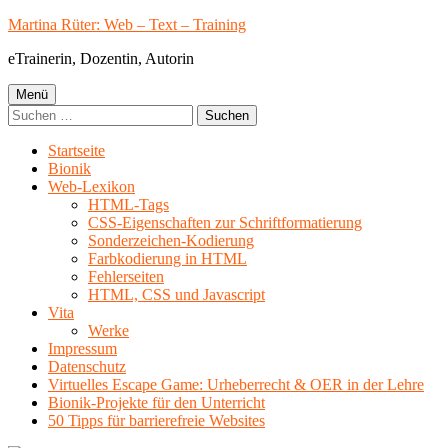
Springe
Martina Rüter: Web – Text – Training
zum
eTrainerin, Dozentin, Autorin
Inhalt
Primäres
Menü
Suchen
Menü
nach:
Startseite
Bionik
Web-Lexikon
HTML-Tags
CSS-Eigenschaften zur Schriftformatierung
Sonderzeichen-Kodierung
Farbkodierung in HTML
Fehlerseiten
HTML, CSS und Javascript
Vita
Werke
Impressum
Datenschutz
Virtuelles Escape Game: Urheberrecht & OER in der Lehre
Bionik-Projekte für den Unterricht
50 Tipps für barrierefreie Websites