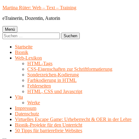
Springe
Martina Rüter: Web – Text – Training
zum
eTrainerin, Dozentin, Autorin
Inhalt
Primäres
Menü
Suchen
Menü
nach:
Startseite
Bionik
Web-Lexikon
HTML-Tags
CSS-Eigenschaften zur Schriftformatierung
Sonderzeichen-Kodierung
Farbkodierung in HTML
Fehlerseiten
HTML, CSS und Javascript
Vita
Werke
Impressum
Datenschutz
Virtuelles Escape Game: Urheberrecht & OER in der Lehre
Bionik-Projekte für den Unterricht
50 Tipps für barrierefreie Websites