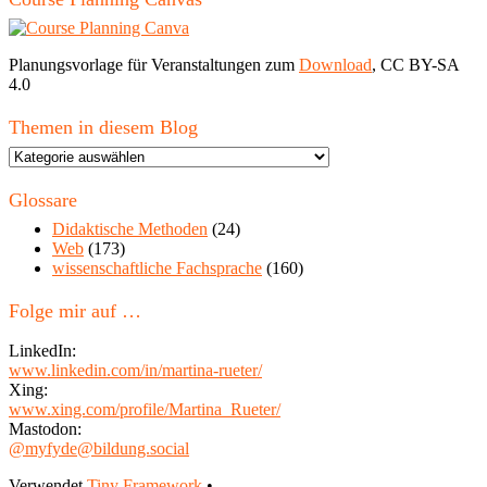
Planungsvorlage für Veranstaltungen zum
Download
, CC BY-SA
4.0
Themen in diesem Blog
Themen
in
diesem
Glossare
Blog
Didaktische Methoden
(24)
Web
(173)
wissenschaftliche Fachsprache
(160)
Folge mir auf …
LinkedIn:
www.linkedin.com/in/martina-rueter/
Xing:
www.xing.com/profile/Martina_Rueter/
Mastodon:
@myfyde@bildung.social
Verwendet
Tiny Framework
•