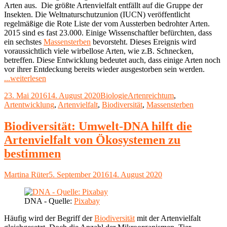
Arten aus. Die größte Artenvielfalt entfällt auf die Gruppe der
Insekten. Die Weltnaturschutzunion (IUCN) veröffentlicht
regelmäßige die Rote Liste der vom Aussterben bedrohter Arten.
2015 sind es fast 23.000. Einige Wissenschaftler befürchten, dass
ein sechstes
Massensterben
bevorsteht. Dieses Ereignis wird
voraussichtlich viele wirbellose Arten, wie z.B. Schnecken,
betreffen. Diese Entwicklung bedeutet auch, dass einige Arten noch
vor ihrer Entdeckung bereits wieder ausgestorben sein werden.
"Artenvielfalt
...weiterlesen
in
Veröffentlicht
Kategorien
Schlagwörter
23. Mai 2016
14. August 2020
Biologie
Artenreichtum
,
Gefahr"
am
Artentwicklung
,
Artenvielfalt
,
Biodiversität
,
Massensterben
Biodiversität: Umwelt-DNA hilft die
Artenvielfalt von Ökosystemen zu
bestimmen
Autor
Veröffentlicht
Martina Rüter
5. September 2016
14. August 2020
am
DNA - Quelle:
Pixabay
Häufig wird der Begriff der
Biodiversität
mit der Artenvielfalt