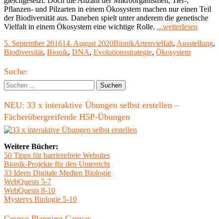
gleichgesetzt. Doch die Anzahl der Mikroorganismen, Tier-,
Pflanzen- und Pilzarten in einem Ökosystem machen nur einen Teil
der Biodiversität aus. Daneben spielt unter anderem die genetische
"Biodiv
Vielfalt in einem Ökosystem eine wichtige Rolle.
...weiterlesen
Umwel
Veröffentlicht
Kategorien
Schlagwörter
5. September 2016
14. August 2020
Bionik
Artenvielfalt
,
Ausstellung
,
DNA
am
Biodiversität
,
Bionik
,
DNA
,
Evolutionsstrategie
,
Ökosystem
hilft
die
Haupt-
Artenvi
Suche:
von
Seitenleiste
Suchen
Ökosy
nach:
zu
NEU: 33 x interaktive Übungen selbst erstellen –
bestim
Fächerübergreifende H5P-Übungen
Weitere Bücher:
50 Tipps für barrierefreie Websites
Bionik-Projekte für den Unterricht
33 Ideen Digitale Medien Biologie
WebQuests 5-7
WebQuests 8-10
Mysterys Biologie 5-10
Course Planning Canvas