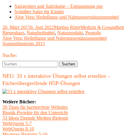
Salzgrotten und Salzräume – Entspannung pur
Schüßler Salze für Kinder
Aloe Vera: Heilpflanze und Nahrungsergänzungsmittel
Veröffentlicht
Autor
Kategorien
Schla
20. März 2015
6. Juni 2022
Martina Rüter
Medizin & Gesundheit
am
Bienenharz
,
Naturheilmittel
,
Naturprodukt
,
Propolis
Beitragsnavigation
Vorheriger
Aloe Vera: Heilpflanze und Nahrungsergänzungsmittel
Beitrag:
Nächster
Sonnenfinsternis 2015
Beitrag
Haupt-
Suche:
Seitenleiste
Suchen
nach:
NEU: 33 x interaktive Übungen selbst erstellen –
Fächerübergreifende H5P-Übungen
Weitere Bücher:
50 Tipps für barrierefreie Websites
Bionik-Projekte für den Unterricht
33 Ideen Digitale Medien Biologie
WebQuests 5-7
WebQuests 8-10
Mysterys Biologie 5-10