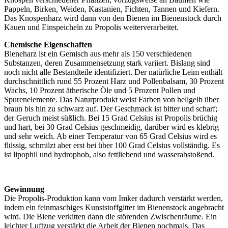
Pappeln, Birken, Weiden, Kastanien, Fichten, Tannen und Kiefern.
Das Knospenharz wird dann von den Bienen im Bienenstock durch
Kauen und Einspeicheln zu Propolis weiterverarbeitet.
Chemische Eigenschaften
Bieneharz ist ein Gemisch aus mehr als 150 verschiedenen
Substanzen, deren Zusammensetzung stark variiert. Bislang sind
noch nicht alle Bestandteile identifiziert. Der natürliche Leim enthält
durchschnittlich rund 55 Prozent Harz und Pollenbalsam, 30 Prozent
Wachs, 10 Prozent ätherische Öle und 5 Prozent Pollen und
Spurenelemente. Das Naturprodukt weist Farben von hellgelb über
braun bis hin zu schwarz auf. Der Geschmack ist bitter und scharf;
der Geruch meist süßlich. Bei 15 Grad Celsius ist Propolis brüchig
und hart, bei 30 Grad Celsius geschmeidig, darüber wird es klebrig
und sehr weich. Ab einer Temperatur von 65 Grad Celsius wird es
flüssig, schmilzt aber erst bei über 100 Grad Celsius vollständig. Es
ist lipophil und hydrophob, also fettliebend und wasserabstoßend.
Gewinnung
Die Propolis-Produktion kann vom Imker dadurch verstärkt werden,
indem ein feinmaschiges Kunststoffgitter im Bienenstock angebracht
wird. Die Biene verkitten dann die störenden Zwischenräume. Ein
leichter Luftzug verstärkt die Arbeit der Bienen nochmals. Das