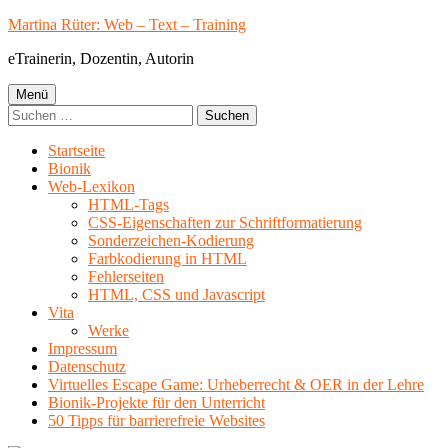
Springe
Martina Rüter: Web – Text – Training
zum
eTrainerin, Dozentin, Autorin
Inhalt
Primäres
Menü
Suchen
Menü
nach:
Startseite
Bionik
Web-Lexikon
HTML-Tags
CSS-Eigenschaften zur Schriftformatierung
Sonderzeichen-Kodierung
Farbkodierung in HTML
Fehlerseiten
HTML, CSS und Javascript
Vita
Werke
Impressum
Datenschutz
Virtuelles Escape Game: Urheberrecht & OER in der Lehre
Bionik-Projekte für den Unterricht
50 Tipps für barrierefreie Websites