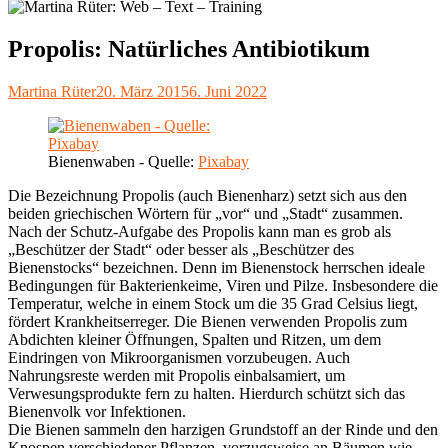
Propolis: Natürliches Antibiotikum
Autor
Veröffentlicht
Martina Rüter
20. März 2015
6. Juni 2022
am
Bienenwaben - Quelle:
Pixabay
Die Bezeichnung Propolis (auch Bienenharz) setzt sich aus den
beiden griechischen Wörtern für „vor“ und „Stadt“ zusammen.
Nach der Schutz-Aufgabe des Propolis kann man es grob als
„Beschützer der Stadt“ oder besser als „Beschützer des
Bienenstocks“ bezeichnen. Denn im Bienenstock herrschen ideale
Bedingungen für Bakterienkeime, Viren und Pilze. Insbesondere die
Temperatur, welche in einem Stock um die 35 Grad Celsius liegt,
fördert Krankheitserreger. Die Bienen verwenden Propolis zum
Abdichten kleiner Öffnungen, Spalten und Ritzen, um dem
Eindringen von Mikroorganismen vorzubeugen. Auch
Nahrungsreste werden mit Propolis einbalsamiert, um
Verwesungsprodukte fern zu halten. Hierdurch schützt sich das
Bienenvolk vor Infektionen.
Die Bienen sammeln den harzigen Grundstoff an der Rinde und den
Knospen verschiedener Pflanzen, vorzugsweise an Bäumen wie