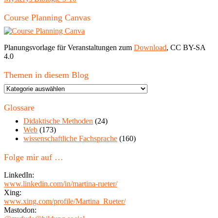
Course Planning Canvas
Planungsvorlage für Veranstaltungen zum
Download
, CC BY-SA
4.0
Themen in diesem Blog
Themen
in
diesem
Glossare
Blog
Didaktische Methoden
(24)
Web
(173)
wissenschaftliche Fachsprache
(160)
Folge mir auf …
LinkedIn:
www.linkedin.com/in/martina-rueter/
Xing:
www.xing.com/profile/Martina_Rueter/
Mastodon: