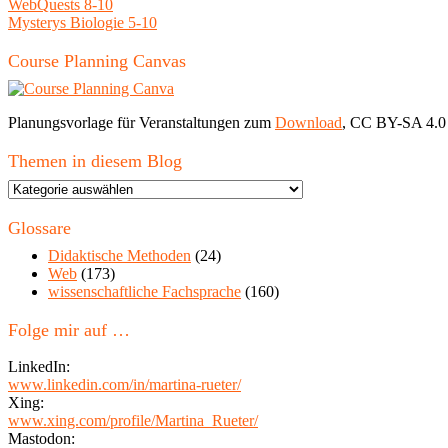
WebQuests 8-10
Mysterys Biologie 5-10
Course Planning Canvas
Planungsvorlage für Veranstaltungen zum
Download
, CC BY-SA 4.0
Themen in diesem Blog
Themen
in
diesem
Glossare
Blog
Didaktische Methoden
(24)
Web
(173)
wissenschaftliche Fachsprache
(160)
Folge mir auf …
LinkedIn:
www.linkedin.com/in/martina-rueter/
Xing:
www.xing.com/profile/Martina_Rueter/
Mastodon: