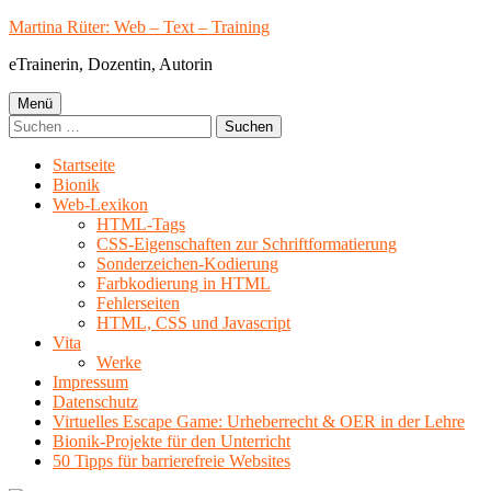
Springe
Martina Rüter: Web – Text – Training
zum
eTrainerin, Dozentin, Autorin
Inhalt
Primäres
Menü
Suchen
Menü
nach:
Startseite
Bionik
Web-Lexikon
HTML-Tags
CSS-Eigenschaften zur Schriftformatierung
Sonderzeichen-Kodierung
Farbkodierung in HTML
Fehlerseiten
HTML, CSS und Javascript
Vita
Werke
Impressum
Datenschutz
Virtuelles Escape Game: Urheberrecht & OER in der Lehre
Bionik-Projekte für den Unterricht
50 Tipps für barrierefreie Websites