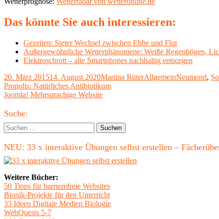
Wetterprognose:
Wetterradar von wetteronline.de
Das könnte Sie auch interessieren:
Gezeiten: Steter Wechsel zwischen Ebbe und Flut
Außergewöhnliche Wetterphänomene: Weiße Regenbögen, Lic
Elektroschrott – alte Smartphones nachhaltig entsorgen
Veröffentlicht
Autor
Kategorien
Schlagwörter
20. März 2015
14. August 2020
Martina Rüter
Allgemein
Neumond
,
So
am
Beitragsnavigation
Vorheriger
Propolis: Natürliches Antibiotikum
Beitrag:
Nächster
Joomla! Mehrsprachige Website
Beitrag
Haupt-
Suche:
Seitenleiste
Suchen
nach:
NEU: 33 x interaktive Übungen selbst erstellen – Fächerü
Weitere Bücher:
50 Tipps für barrierefreie Websites
Bionik-Projekte für den Unterricht
33 Ideen Digitale Medien Biologie
WebQuests 5-7