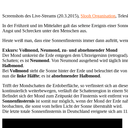
Screenshots des Live-Streams (20.3.2015),
Slooh Organisation
, Tele
In der Frühzeit und im Mittelalter galt das seltene Ereignis einer So
Angst und Schrecken unter den Menschen aus.
Heute weiß man, dass eine Sonnenfinsternis immer dann auftritt, we
Exkurs: Vollmond, Neumond, zu- und abnehmender Mond
Der Mond umkreist die Erde entgegen dem Uhrzeigersinn (retrograd).
Schatten; es ist
Neumond
. Von Neumond ausgehend wird täglich imm
Halbmond
.
Bei
Vollmond
steht die Sonne hinter der Erde und beleuchtet die vo
nun die
linke Hälfte
; es ist
abnehmender Halbmond
.
Trifft der Mondschatten die Erdoberfläche, so verfinstert sich an dies
kontinuierlich weiterbewegen, verläuft die Schattenregion in einem St
Befindet sich der Mond zum Zeitpunkt der Finsternis weit entfernt vo
Sonnenfinsternis
ist somit nur möglich, wenn der Mond der Erde nah 
beobachten, die sonst vom hellen Licht der Sonne überstrahlt wird.
Die letzte totale Sonnenfinsternis in Deutschland ereignete sich am 1