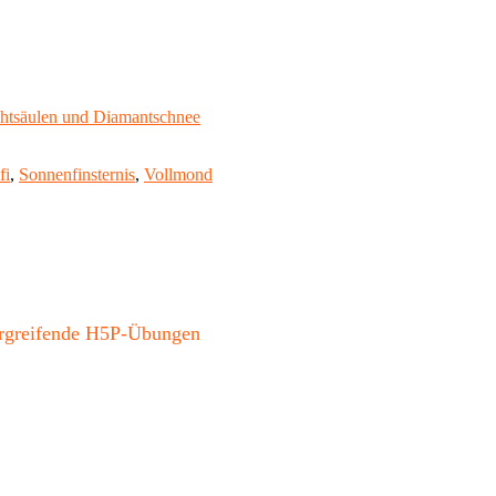
htsäulen und Diamantschnee
fi
,
Sonnenfinsternis
,
Vollmond
bergreifende H5P-Übungen