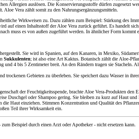
chen Allergien auslösen. Die Konservierungsstoffe dürfen zugesetzt we
lt. Aloe Vera zählt somit zu den Nahrungsergänzungsmitteln.
ndheitliche Wirkweisen zu. Dazu zählen zum Beispiel: Stärkung des I
d auf einen Inhaltsstoff der Aloe Vera zurück geführt. Es handelt sic
anach muss es von außen zugeführt werden. In ähnlicher Form kommt es
 hergestellt. Sie wird in Spanien, auf den Kanaren, in Mexiko, Südame
en
Sukkulenten
; ist also eine Art Kaktus. Botanisch zählt die Aloe-Pfl
ang und 4 bis 5 Zentimeter breit. An den Rändern tragen sie Stacheln.
nd trockenen Gebieten zu überleben. Sie speichert dazu Wasser in ihren
genschaft der Feuchtigkeitsspende, brachte Aloe Vera-Produkten den E
se Duschgel oder Shampoo gering. Sie bleiben zu kurz auf Haut und 
in die Haut einziehen. Stimmen Konzentration und Qualität des Pflanzen
oßen Teil ihrer Wirksamkeit ein.
t - zum Beispiel durch einen Arzt oder Apotheker - nicht ersetzen kann.