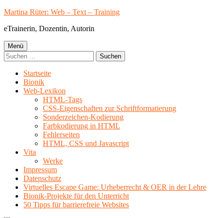
Springe
Martina Rüter: Web – Text – Training
zum
eTrainerin, Dozentin, Autorin
Inhalt
Primäres
Menü
Suchen
Menü
nach:
Startseite
Bionik
Web-Lexikon
HTML-Tags
CSS-Eigenschaften zur Schriftformatierung
Sonderzeichen-Kodierung
Farbkodierung in HTML
Fehlerseiten
HTML, CSS und Javascript
Vita
Werke
Impressum
Datenschutz
Virtuelles Escape Game: Urheberrecht & OER in der Lehre
Bionik-Projekte für den Unterricht
50 Tipps für barrierefreie Websites