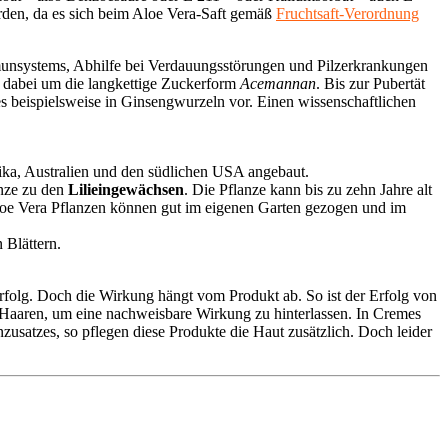
rden, da es sich beim Aloe Vera-Saft gemäß
Fruchtsaft-Verordnung
mmunsystems, Abhilfe bei Verdauungsstörungen und Pilzerkrankungen
h dabei um die langkettige Zuckerform
Acemannan
. Bis zur Pubertät
 beispielsweise in Ginsengwurzeln vor. Einen wissenschaftlichen
rika, Australien und den südlichen USA angebaut.
anze zu den
Lilieingewächsen
. Die Pflanze kann bis zu zehn Jahre alt
 Aloe Vera Pflanzen können gut im eigenen Garten gezogen und im
 Blättern.
rfolg. Doch die Wirkung hängt vom Produkt ab. So ist der Erfolg von
Haaren, um eine nachweisbare Wirkung zu hinterlassen. In Cremes
zusatzes, so pflegen diese Produkte die Haut zusätzlich. Doch leider