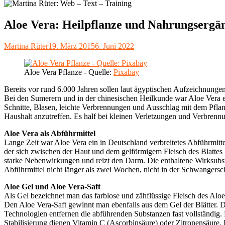
Aloe Vera: Heilpflanze und Nahrungsergä
Autor
Veröffentlicht
Martina Rüter
19. März 2015
6. Juni 2022
am
Aloe Vera Pflanze - Quelle:
Pixabay
Bereits vor rund 6.000 Jahren sollen laut ägyptischen Aufzeichnunge
Bei den Sumerern und in der chinesischen Heilkunde war Aloe Vera 
Schnitte, Blasen, leichte Verbrennungen und Ausschlag mit dem Pflan
Haushalt anzutreffen. Es half bei kleinen Verletzungen und Verbrennu
Aloe Vera als Abführmittel
Lange Zeit war Aloe Vera ein in Deutschland verbreitetes Abführmitt
der sich zwischen der Haut und dem gelförmigem Fleisch des Blattes bi
starke Nebenwirkungen und reizt den Darm. Die enthaltene Wirksub
Abführmittel nicht länger als zwei Wochen, nicht in der Schwanger
Aloe Gel und Aloe Vera-Saft
Als Gel bezeichnet man das farblose und zähflüssige Fleisch des Alo
Den Aloe Vera-Saft gewinnt man ebenfalls aus dem Gel der Blätter. Di
Technologien entfernen die abführenden Substanzen fast vollständig. 
Stabilisierung dienen Vitamin C (Ascorbinsäure) oder Zitronensäure