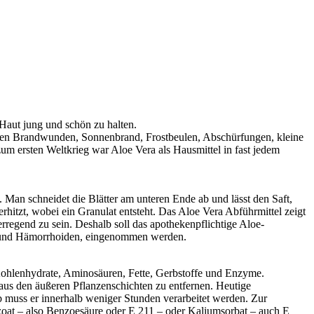
 Haut jung und schön zu halten.
lten Brandwunden, Sonnenbrand, Frostbeulen, Abschürfungen, kleine
um ersten Weltkrieg war Aloe Vera als Hausmittel in fast jedem
 Man schneidet die Blätter am unteren Ende ab und lässt den Saft,
rhitzt, wobei ein Granulat entsteht. Das Aloe Vera Abführmittel zeigt
regend zu sein. Deshalb soll das apothekenpflichtige Aloe-
en und Hämorrhoiden, eingenommen werden.
n Kohlenhydrate, Aminosäuren, Fette, Gerbstoffe und Enzyme.
 aus den äußeren Pflanzenschichten zu entfernen. Heutige
lb muss er innerhalb weniger Stunden verarbeitet werden. Zur
zoat – also Benzoesäure oder E 211 – oder Kaliumsorbat – auch E