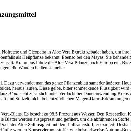
nzungsmittel
n Nofretete und Cleopatra in Aloe Vera Extrakt gebadet haben, um ihre
ebenfalls als Heilpflanze bekannt. Ebenso bei den Mayas. Sie behande
zensaft. Kolumbus führte die Aloe Vera-Pflanze nach Europa ein. Bis z
ngen; die Wunden heilten schneller.
el. Dazu verwendet man das ganze Pflanzenblatt samt der äußeren Haut.
ldet, heraus laufen. Diese gelbe, bitter schmeckende Flüssigkeit wird e
stanz
Aloin
steht zusätzlich unter Verdacht bei Daueranwendung Krebs er
schaft und Stillzeit, nicht bei entzündlichen Magen-Darm-Erkrankung
e Vera-Blatts. Es besteht zu 98,5 Prozent aus Wasser. Den Rest stelle
e Blätter werden ausgepresst und gefiltert, um die abführenden Stoffe
Doch der Aloe-Saft reagiert mit dem Luftsauerstoff; er oxidiert. Desha
. Häufig werden Konservierungsstoffe, wie beispielsweise Natrium-Ben