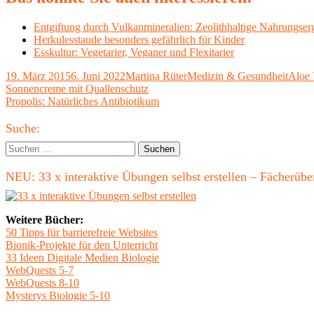
Entgiftung durch Vulkanmineralien: Zeolithhaltige Nahrungser
Herkulesstaude besonders gefährlich für Kinder
Esskultur: Vegetarier, Veganer und Flexitarier
Veröffentlicht
Autor
Kategorien
Schla
19. März 2015
6. Juni 2022
Martina Rüter
Medizin & Gesundheit
Aloe 
am
Beitragsnavigation
Vorheriger
Sonnencreme mit Quallenschutz
Beitrag:
Nächster
Propolis: Natürliches Antibiotikum
Beitrag
Haupt-
Suche:
Seitenleiste
Suchen
nach:
NEU: 33 x interaktive Übungen selbst erstellen – Fächerü
Weitere Bücher:
50 Tipps für barrierefreie Websites
Bionik-Projekte für den Unterricht
33 Ideen Digitale Medien Biologie
WebQuests 5-7
WebQuests 8-10
Mysterys Biologie 5-10