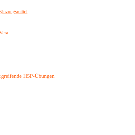
gänzungsmittel
gwörter
Vera
bergreifende H5P-Übungen