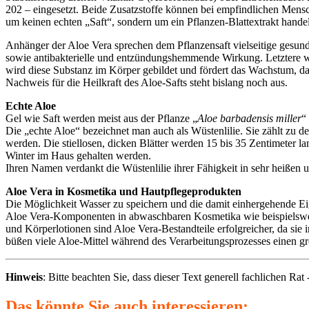
202 – eingesetzt. Beide Zusatzstoffe können bei empfindlichen Mens
um keinen echten „Saft“, sondern um ein Pflanzen-Blattextrakt hande
Anhänger der Aloe Vera sprechen dem Pflanzensaft vielseitige gesu
sowie antibakterielle und entzündungshemmende Wirkung. Letztere wir
wird diese Substanz im Körper gebildet und fördert das Wachstum, d
Nachweis für die Heilkraft des Aloe-Safts steht bislang noch aus.
Echte Aloe
Gel wie Saft werden meist aus der Pflanze „
Aloe barbadensis miller
“
Die „echte Aloe“ bezeichnet man auch als Wüstenlilie. Sie zählt zu d
werden. Die stiellosen, dicken Blätter werden 15 bis 35 Zentimeter l
Winter im Haus gehalten werden.
Ihren Namen verdankt die Wüstenlilie ihrer Fähigkeit in sehr heißen u
Aloe Vera in Kosmetika und Hautpflegeprodukten
Die Möglichkeit Wasser zu speichern und die damit einhergehende Ei
Aloe Vera-Komponenten in abwaschbaren Kosmetika wie beispielswei
und Körperlotionen sind Aloe Vera-Bestandteile erfolgreicher, da sie 
büßen viele Aloe-Mittel während des Verarbeitungsprozesses einen gr
Hinweis
: Bitte beachten Sie, dass dieser Text generell fachlichen Ra
Das könnte Sie auch interessieren: