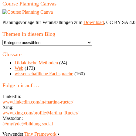
Course Planning Canvas
Planungsvorlage für Veranstaltungen zum
Download
, CC BY-SA 4.0
Themen in diesem Blog
Themen
in
diesem
Glossare
Blog
Didaktische Methoden
(24)
Web
(173)
wissenschaftliche Fachsprache
(160)
Folge mir auf …
LinkedIn:
www.linkedin.com/in/martina-rueter/
Xing:
www.xing.com/profile/Martina_Rueter/
Mastodon:
@myfyde@bildung.social
Footer
Verwendet
Tiny Framework
•