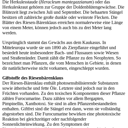
Die Herkulesstaude (
Heracleum mantegazzianum
) oder das
Herkuleskraut gehören zur Gruppe der Doldenblütengewächse. Die
Blütezeit liegt zwischen Juli und September. Die behaarten Stängel
besitzen oft zahlreiche große dunkle oder weinrote Flecken. Die
Blätter des Riesen-Bärenklaus erreichen normalerweise eine Länge
von einem Meter, können jedoch auch bis zu drei Meter lang
werden.
Ursprünglich stammt das Gewächs aus dem Kaukasus. In
Mitteleuropa wurde sie um 1890 als Zierpflanze eingeführt und
besiedelt heute insbesondere Bach- und Flussauen sowie Wiesen
und Straßenränder. Damit zählt die Pflanze zu den Neophyten. So
bezeichnet man Pflanzen, die vom Menschen in Gebiete, in denen
dir natürlicherweise nicht vorkamen, eingeschleppt wurden.
Giftstoffe des Riesenbärenklaus
Der Riesen-Bärenklau enthält photosensibilisierende Substanzen
sowie ätherische und fette Öle. Letztere sind jedoch nur in den
Früchten vorhanden. Zu den toxischen Komponenten dieser Pflanze
zählen Furocumarine. Dazu zählen vor allem Bergapten,
Pimpinellin, Xanthotoxi. Sie sind in allen Pflanzenbestandteilen
enthalten. Giftfrei sind die Stängel erst dann, wenn sie vollständig
abgestorben sind. Die Furocumarine bewirken eine phototoxische
Reaktion bei gleichzeitiger oder nachfolgender
Sonnenlichteinwirkung. Zu den Symptomen der