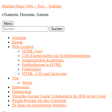
Springe
Martina Rüter: Web – Text – Training
zum
eTrainerin, Dozentin, Autorin
Inhalt
Primäres
Menü
Suchen
Menü
nach:
Startseite
Bionik
Web-Lexikon
HTML-Tags
CSS-Eigenschaften zur Schriftformatierung
Sonderzeichen-Kodierung
Farbkodierung in HTML
Fehlerseiten
HTML, CSS und Javascript
Vita
Werke
Impressum
Datenschutz
Virtuelles Escape Game: Urheberrecht & OER in der Lehre
Bionik-Projekte für den Unterricht
50 Tipps für barrierefreie Websites