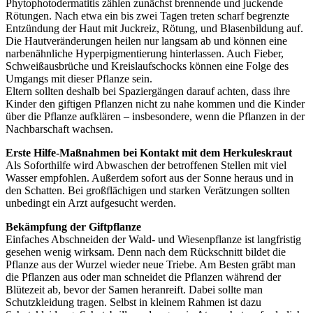
Phytophotodermatitis zählen zunächst brennende und juckende
Rötungen. Nach etwa ein bis zwei Tagen treten scharf begrenzte
Entzündung der Haut mit Juckreiz, Rötung, und Blasenbildung auf.
Die Hautveränderungen heilen nur langsam ab und können eine
narbenähnliche Hyperpigmentierung hinterlassen. Auch Fieber,
Schweißausbrüche und Kreislaufschocks können eine Folge des
Umgangs mit dieser Pflanze sein.
Eltern sollten deshalb bei Spaziergängen darauf achten, dass ihre
Kinder den giftigen Pflanzen nicht zu nahe kommen und die Kinder
über die Pflanze aufklären – insbesondere, wenn die Pflanzen in der
Nachbarschaft wachsen.
Erste Hilfe-Maßnahmen bei Kontakt mit dem Herkuleskraut
Als Soforthilfe wird Abwaschen der betroffenen Stellen mit viel
Wasser empfohlen. Außerdem sofort aus der Sonne heraus und in
den Schatten. Bei großflächigen und starken Verätzungen sollten
unbedingt ein Arzt aufgesucht werden.
Bekämpfung der Giftpflanze
Einfaches Abschneiden der Wald- und Wiesenpflanze ist langfristig
gesehen wenig wirksam. Denn nach dem Rückschnitt bildet die
Pflanze aus der Wurzel wieder neue Triebe. Am Besten gräbt man
die Pflanzen aus oder man schneidet die Pflanzen während der
Blütezeit ab, bevor der Samen heranreift. Dabei sollte man
Schutzkleidung tragen. Selbst in kleinem Rahmen ist dazu