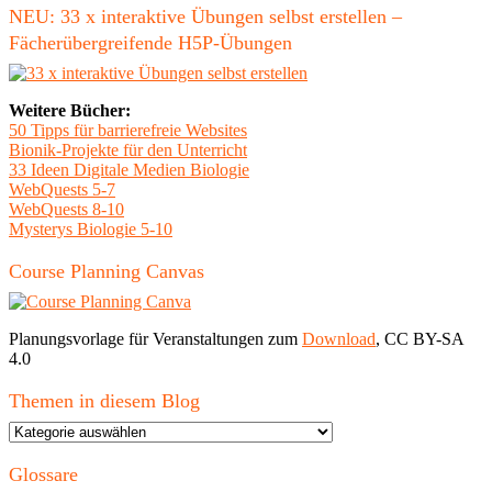
NEU: 33 x interaktive Übungen selbst erstellen –
Fächerübergreifende H5P-Übungen
Weitere Bücher:
50 Tipps für barrierefreie Websites
Bionik-Projekte für den Unterricht
33 Ideen Digitale Medien Biologie
WebQuests 5-7
WebQuests 8-10
Mysterys Biologie 5-10
Course Planning Canvas
Planungsvorlage für Veranstaltungen zum
Download
, CC BY-SA
4.0
Themen in diesem Blog
Themen
in
diesem
Glossare
Blog