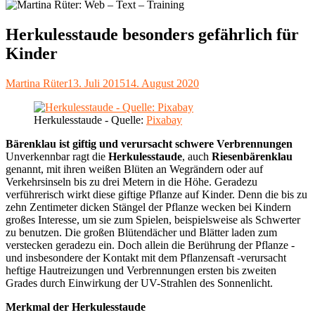
Herkulesstaude besonders gefährlich für
Kinder
Autor
Veröffentlicht
Martina Rüter
13. Juli 2015
14. August 2020
am
Herkulesstaude - Quelle:
Pixabay
Bärenklau ist giftig und verursacht schwere Verbrennungen
Unverkennbar ragt die
Herkulesstaude
, auch
Riesenbärenklau
genannt, mit ihren weißen Blüten an Wegrändern oder auf
Verkehrsinseln bis zu drei Metern in die Höhe. Geradezu
verführerisch wirkt diese giftige Pflanze auf Kinder. Denn die bis zu
zehn Zentimeter dicken Stängel der Pflanze wecken bei Kindern
großes Interesse, um sie zum Spielen, beispielsweise als Schwerter
zu benutzen. Die großen Blütendächer und Blätter laden zum
verstecken geradezu ein. Doch allein die Berührung der Pflanze -
und insbesondere der Kontakt mit dem Pflanzensaft -verursacht
heftige Hautreizungen und Verbrennungen ersten bis zweiten
Grades durch Einwirkung der UV-Strahlen des Sonnenlicht.
Merkmal der Herkulesstaude