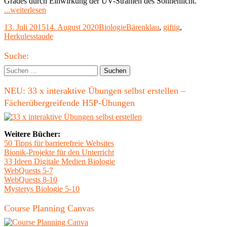
Grades durch Einwirkung der UV-Strahlen des Sonnenlicht.
"Herkulesstaude
...weiterlesen
besonders
Veröffentlicht
Kategorien
Schlagwörter
13. Juli 2015
14. August 2020
Biologie
Bärenklau
,
giftig
,
gefährlich
am
Herkulesstaude
für
Kinder"
Haupt-
Suche:
Seitenleiste
Suchen
nach:
NEU: 33 x interaktive Übungen selbst erstellen –
Fächerübergreifende H5P-Übungen
Weitere Bücher:
50 Tipps für barrierefreie Websites
Bionik-Projekte für den Unterricht
33 Ideen Digitale Medien Biologie
WebQuests 5-7
WebQuests 8-10
Mysterys Biologie 5-10
Course Planning Canvas