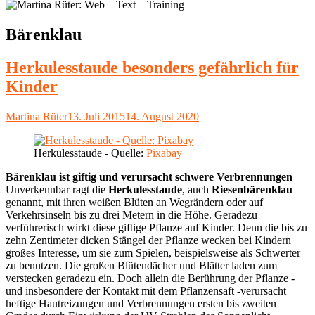
Schlagwort:
Bärenklau
Herkulesstaude besonders gefährlich für
Kinder
Autor
Veröffentlicht
Martina Rüter
13. Juli 2015
14. August 2020
am
Herkulesstaude - Quelle:
Pixabay
Bärenklau ist giftig und verursacht schwere Verbrennungen
Unverkennbar ragt die
Herkulesstaude
, auch
Riesenbärenklau
genannt, mit ihren weißen Blüten an Wegrändern oder auf
Verkehrsinseln bis zu drei Metern in die Höhe. Geradezu
verführerisch wirkt diese giftige Pflanze auf Kinder. Denn die bis zu
zehn Zentimeter dicken Stängel der Pflanze wecken bei Kindern
großes Interesse, um sie zum Spielen, beispielsweise als Schwerter
zu benutzen. Die großen Blütendächer und Blätter laden zum
verstecken geradezu ein. Doch allein die Berührung der Pflanze -
und insbesondere der Kontakt mit dem Pflanzensaft -verursacht
heftige Hautreizungen und Verbrennungen ersten bis zweiten