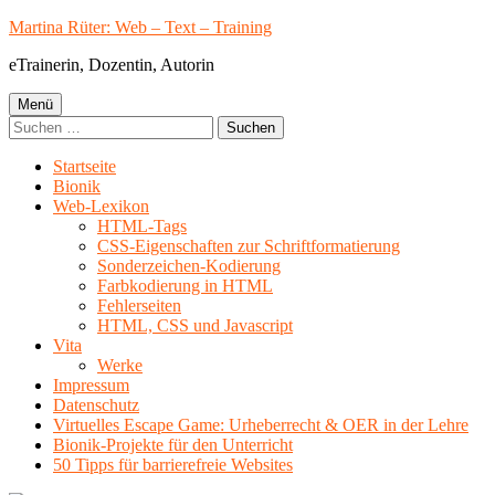
Springe
Martina Rüter: Web – Text – Training
zum
eTrainerin, Dozentin, Autorin
Inhalt
Primäres
Menü
Suchen
Menü
nach:
Startseite
Bionik
Web-Lexikon
HTML-Tags
CSS-Eigenschaften zur Schriftformatierung
Sonderzeichen-Kodierung
Farbkodierung in HTML
Fehlerseiten
HTML, CSS und Javascript
Vita
Werke
Impressum
Datenschutz
Virtuelles Escape Game: Urheberrecht & OER in der Lehre
Bionik-Projekte für den Unterricht
50 Tipps für barrierefreie Websites