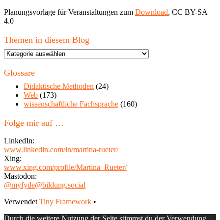
Planungsvorlage für Veranstaltungen zum
Download
, CC BY-SA
4.0
Themen in diesem Blog
Themen
in
diesem
Glossare
Blog
Didaktische Methoden
(24)
Web
(173)
wissenschaftliche Fachsprache
(160)
Folge mir auf …
LinkedIn:
www.linkedin.com/in/martina-rueter/
Xing:
www.xing.com/profile/Martina_Rueter/
Mastodon:
@myfyde@bildung.social
Footer
Verwendet
Tiny Framework
•
Inhalt
Durch die weitere Nutzung der Seite stimmst du der Verwendung