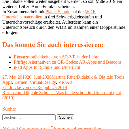
Die Inhalte sollen weiter ausgebaut werden, so soll Mitte 2019 ein
weiterer Teil zu Anne Frank erscheinen.
In Zusammenarbeit mit
Planet Schule
hat der
WDR
Unterrichtsmaterialien
in drei Schwierigkeitsstufen und
Unterrichtsvorschläge erarbeitet. Außerdem kann ein
Unterrichtsbesuch durch den WDR im Rahmen einer Doppelstunde
erfolgen.
Das könnte Sie auch interessieren:
Einsatzmöglichkeiten von AR/VR in der Lehre
Pfiffige Alternativen zu QR-Codes: AR-Apps und Beacons
iPad Apps für Schule und Unterricht
Veröffentlicht
Autor
Kategorien
Sc
27. Mai 2019
20. Juni 2026
Martina Rüter
Didaktik & Digitale Tools
am
Apps
,
Lernen
,
Virtual Reality
,
VR/AR
Beitragsnavigation
Vorheriger
Eindrücke von der Re:publica 2019
Beitrag:
Nächster
Rezension: Digitale Schule – Was heute schon im Unterricht geht
Beitrag
(2019)
Haupt-
Suche:
Seitenleiste
Suchen
nach:
NEU: 33 x interaktive Übungen selbst erstellen –