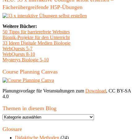
Fächerübergreifende H5P-Übungen
Weitere Bücher:
50 Tipps für barrierefreie Websites
Bionik-Projekte für den Unterricht
33 Ideen Digitale Medien Biologie
WebQuests 5-7
WebQuests 8-10
Mysterys Biologie 5-10
Course Planning Canvas
Planungsvorlage für Veranstaltungen zum
Download
, CC BY-SA
4.0
Themen in diesem Blog
Themen
in
diesem
Glossare
Blog
Didaktische Methoden
(24)