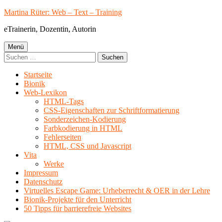
Springe
Martina Rüter: Web – Text – Training
zum
eTrainerin, Dozentin, Autorin
Inhalt
Primäres
Menü
Suchen
Menü
nach:
Startseite
Bionik
Web-Lexikon
HTML-Tags
CSS-Eigenschaften zur Schriftformatierung
Sonderzeichen-Kodierung
Farbkodierung in HTML
Fehlerseiten
HTML, CSS und Javascript
Vita
Werke
Impressum
Datenschutz
Virtuelles Escape Game: Urheberrecht & OER in der Lehre
Bionik-Projekte für den Unterricht
50 Tipps für barrierefreie Websites