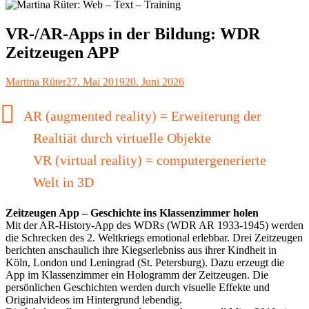
VR-/AR-Apps in der Bildung: WDR
Zeitzeugen APP
Autor
Veröffentlicht
Martina Rüter
27. Mai 2019
20. Juni 2026
am
AR (augmented reality) = Erweiterung der
Realtiät durch virtuelle Objekte
VR (virtual reality) = computergenerierte
Welt in 3D
Zeitzeugen App – Geschichte ins Klassenzimmer holen
Mit der AR-History-App des WDRs (
WDR AR 1933-1945
) werden
die Schrecken des 2. Weltkriegs emotional erlebbar. Drei Zeitzeugen
berichten anschaulich ihre Kiegserlebniss aus ihrer Kindheit in
Köln, London und Leningrad (St. Petersburg). Dazu erzeugt die
App im Klassenzimmer ein Hologramm der Zeitzeugen. Die
persönlichen Geschichten werden durch visuelle Effekte und
Originalvideos im Hintergrund lebendig.