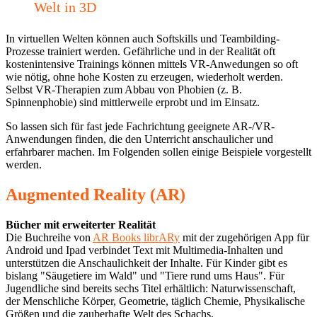
Welt in 3D
In virtuellen Welten können auch Softskills und Teambilding-
Prozesse trainiert werden. Gefährliche und in der Realität oft
kostenintensive Trainings können mittels VR-Anwedungen so oft
wie nötig, ohne hohe Kosten zu erzeugen, wiederholt werden.
Selbst VR-Therapien zum Abbau von Phobien (z. B.
Spinnenphobie) sind mittlerweile erprobt und im Einsatz.
So lassen sich für fast jede Fachrichtung geeignete AR-/VR-
Anwendungen finden, die den Unterricht anschaulicher und
erfahrbarer machen. Im Folgenden sollen einige Beispiele vorgestellt
werden.
Augmented Reality (AR)
Bücher mit erweiterter Realität
Die Buchreihe von
AR Books librARy
mit der zugehörigen App für
Android und Ipad verbindet Text mit Multimedia-Inhalten und
unterstützen die Anschaulichkeit der Inhalte. Für Kinder gibt es
bislang "Säugetiere im Wald" und "Tiere rund ums Haus". Für
Jugendliche sind bereits sechs Titel erhältlich: Naturwissenschaft,
der Menschliche Körper, Geometrie, täglich Chemie, Physikalische
Größen und die zauberhafte Welt des Schachs.