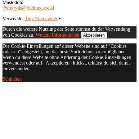
Mastodon:
@myfyde@bildung.social
Footer
Verwendet
Tiny Framework
•
Inhalt
Durch die weitere Nutzung der Seite stimmst du der Verwendung
von Cookies zu.
Weitere Informationen
Akzeptieren
Die Cookie-Einstellungen auf dieser Website sind auf "Cookies
zulassen" eingestellt, um das beste Surferlebnis zu ermöglichen.
Wenn du diese Website ohne Änderung der Cookie-Einstellungen
verwendest oder auf "Akzeptieren" klickst, erklärst du sich damit
einverstanden.
Schließen