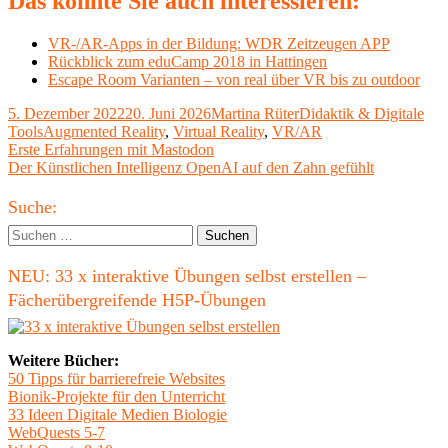
Das könnte Sie auch interessieren:
VR-/AR-Apps in der Bildung: WDR Zeitzeugen APP
Rückblick zum eduCamp 2018 in Hattingen
Escape Room Varianten – von real über VR bis zu outdoor
Veröffentlicht
Autor
Kategorien
5. Dezember 2022
20. Juni 2026
Martina Rüter
Didaktik & Digitale
am
Schlagwörter
Tools
Augmented Reality
,
Virtual Reality
,
VR/AR
Beitragsnavigation
Vorheriger
Erste Erfahrungen mit Mastodon
Beitrag:
Nächster
Der Künstlichen Intelligenz OpenAI auf den Zahn gefühlt
Beitrag
Haupt-
Suche:
Seitenleiste
Suchen
nach:
NEU: 33 x interaktive Übungen selbst erstellen –
Fächerübergreifende H5P-Übungen
Weitere Bücher:
50 Tipps für barrierefreie Websites
Bionik-Projekte für den Unterricht
33 Ideen Digitale Medien Biologie
WebQuests 5-7