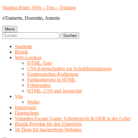
Springe
Martina Rüter: Web – Text – Training
zum
eTrainerin, Dozentin, Autorin
Inhalt
Primäres
Menü
Suchen
Menü
nach:
Startseite
Bionik
Web-Lexikon
HTML-Tags
CSS-Eigenschaften zur Schriftformatierung
Sonderzeichen-Kodierung
Farbkodierung in HTML
Fehlerseiten
HTML, CSS und Javascript
Vita
Werke
Impressum
Datenschutz
Virtuelles Escape Game: Urheberrecht & OER in der Lehre
Bionik-Projekte für den Unterricht
50 Tipps für barrierefreie Websites