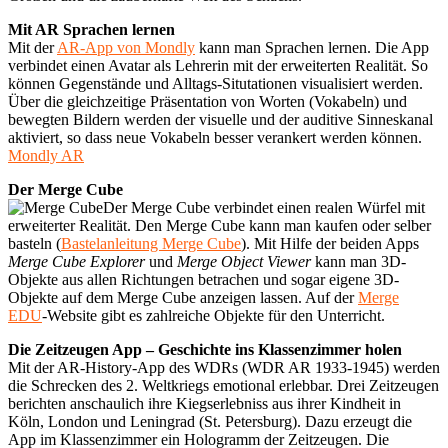
Mit AR Sprachen lernen
Mit der
AR-App von Mondly
kann man Sprachen lernen. Die App
verbindet einen Avatar als Lehrerin mit der erweiterten Realität. So
können Gegenstände und Alltags-Situtationen visualisiert werden.
Über die gleichzeitige Präsentation von Worten (Vokabeln) und
bewegten Bildern werden der visuelle und der auditive Sinneskanal
aktiviert, so dass neue Vokabeln besser verankert werden können.
Mondly AR
Der Merge Cube
Der Merge Cube verbindet einen realen Würfel mit
erweiterter Realität. Den Merge Cube kann man kaufen oder selber
basteln (
Bastelanleitung Merge Cube
). Mit Hilfe der beiden Apps
Merge Cube Explorer
und
Merge Object Viewer
kann man 3D-
Objekte aus allen Richtungen betrachen und sogar
eigene 3D-
Objekte auf dem Merge Cube anzeigen lassen.
Auf der
Merge
EDU
-Website gibt es zahlreiche Objekte für den Unterricht.
Die Zeitzeugen App – Geschichte ins Klassenzimmer holen
Mit der AR-History-App des WDRs (
WDR AR 1933-1945
) werden
die Schrecken des 2. Weltkriegs emotional erlebbar. Drei Zeitzeugen
berichten anschaulich ihre Kiegserlebniss aus ihrer Kindheit in
Köln, London und Leningrad (St. Petersburg). Dazu erzeugt die
App im Klassenzimmer ein Hologramm der Zeitzeugen. Die