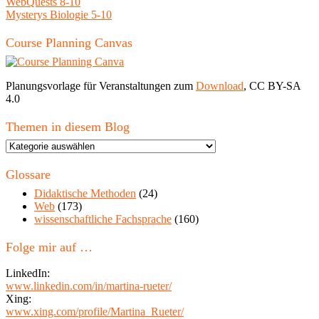
WebQuests 8-10
Mysterys Biologie 5-10
Course Planning Canvas
Planungsvorlage für Veranstaltungen zum
Download
, CC BY-SA
4.0
Themen in diesem Blog
Themen
in
diesem
Glossare
Blog
Didaktische Methoden
(24)
Web
(173)
wissenschaftliche Fachsprache
(160)
Folge mir auf …
LinkedIn:
www.linkedin.com/in/martina-rueter/
Xing:
www.xing.com/profile/Martina_Rueter/