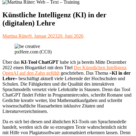
Künstliche Intelligenz (KI) in der
(digitalen) Lehre
Autor
Veröffentlicht
Martina Rüter
9. Januar 2023
20. Juni 2026
am
pxHere.com (CC0)
Über das
KI-Tool ChatGPT
habe ich ja bereits Mitte Dezember
2022 einen Blogartikel mit dem Titel
Der Künstlichen Intelligenz
OpenAI auf den Zahn gefühlt
geschrieben. Das Thema »
KI in der
Lehre
« beschäftigt aktuell viele Lehrende der Hochschulen und
Schulen. Die Fähigkeiten und die Qualität des interaktiven
Sprachmodells versetzt viele Lehrkräfte in Staunen. Denn das Tool
ChatGPT findet Fehler in Programmiercodes, schreibt Romane und
Gedichte kreativ weiter, löst Mathematikaufgaben und schreibt
wissenschaftliche Hausarbeiten inklusive Zitaten und
Literaturverzeichnissen.
Da es sich bei diesen und ähnlichen KI-Tools um Sprachmodelle
handelt, werden sich die so erzeugten Texte wahrscheinlich nicht
mit Hilfe von Plagiatssoftware automatisiert erkennen lassen. Denn