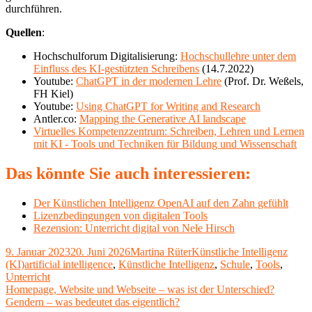
durchführen.
Quellen
:
Hochschulforum Digitalisierung:
Hochschullehre unter dem
Einfluss des KI-gestützten Schreibens
(
14.7.2022
)
Youtube:
ChatGPT in der modernen Lehre
(Prof. Dr. Weßels,
FH Kiel)
Youtube:
Using ChatGPT for Writing and Research
Antler.co:
Mapping the Generative AI landscape
Virtuelles Kompetenzzentrum: Schreiben, Lehren und Lernen
mit KI - Tools und Techniken für Bildung und Wissenschaft
Das könnte Sie auch interessieren:
Der Künstlichen Intelligenz OpenAI auf den Zahn gefühlt
Lizenzbedingungen von digitalen Tools
Rezension: Unterricht digital von Nele Hirsch
Veröffentlicht
Autor
Kategorien
9. Januar 2023
20. Juni 2026
Martina Rüter
Künstliche Intelligenz
am
Schlagwörter
(KI)
artificial intelligence
,
Künstliche Intelligenz
,
Schule
,
Tools
,
Unterricht
Beitragsnavigation
Vorheriger
Homepage, Website und Webseite – was ist der Unterschied?
Beitrag:
Nächster
Gendern – was bedeutet das eigentlich?