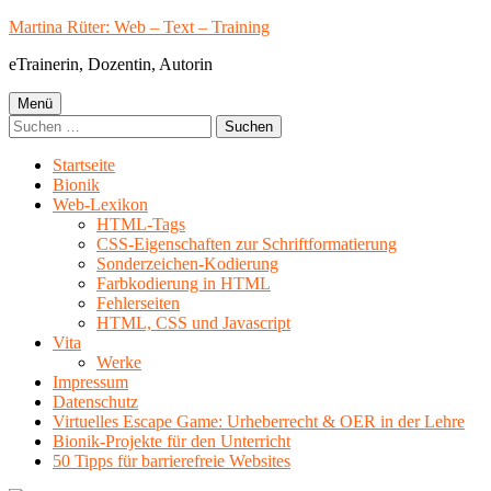
Springe
Martina Rüter: Web – Text – Training
zum
eTrainerin, Dozentin, Autorin
Inhalt
Primäres
Menü
Suchen
Menü
nach:
Startseite
Bionik
Web-Lexikon
HTML-Tags
CSS-Eigenschaften zur Schriftformatierung
Sonderzeichen-Kodierung
Farbkodierung in HTML
Fehlerseiten
HTML, CSS und Javascript
Vita
Werke
Impressum
Datenschutz
Virtuelles Escape Game: Urheberrecht & OER in der Lehre
Bionik-Projekte für den Unterricht
50 Tipps für barrierefreie Websites