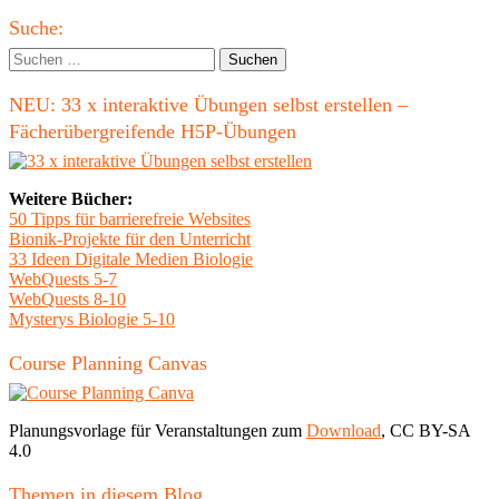
Beitrag
Haupt-
Suche:
Seitenleiste
Suchen
nach:
NEU: 33 x interaktive Übungen selbst erstellen –
Fächerübergreifende H5P-Übungen
Weitere Bücher:
50 Tipps für barrierefreie Websites
Bionik-Projekte für den Unterricht
33 Ideen Digitale Medien Biologie
WebQuests 5-7
WebQuests 8-10
Mysterys Biologie 5-10
Course Planning Canvas
Planungsvorlage für Veranstaltungen zum
Download
, CC BY-SA
4.0
Themen in diesem Blog