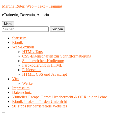
Springe
Martina Rüter: Web – Text – Training
zum
eTrainerin, Dozentin, Autorin
Inhalt
Primäres
Menü
Suchen
Menü
nach:
Startseite
Bionik
Web-Lexikon
HTML-Tags
CSS-Eigenschaften zur Schriftformatierung
Sonderzeichen-Kodierung
Farbkodierung in HTML
Fehlerseiten
HTML, CSS und Javascript
Vita
Werke
Impressum
Datenschutz
Virtuelles Escape Game: Urheberrecht & OER in der Lehre
Bionik-Projekte für den Unterricht
50 Tipps für barrierefreie Websites