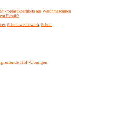
on Mikroplastikpartikeln aus Waschmaschinen
hem Plastik?
eer
,
Schreibwettbewerb
,
Schule
bergreifende H5P-Übungen