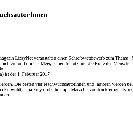
wuchsautorInnen
agazin LizzyNet veranstalten einen Schreibwettbewerb zum Thema "M
ichten rund um das Meer, seinen Schutz und die Rolle des Menschen da
in.
) ist der 1. Feburuar 2017.
t werden. Die besten vier Nachwuchsautorinnen und -autoren werden bei
Ilona Einwohlt, Jana Frey und Christoph Marzi bis zur druckfertigen Ku
tiert.