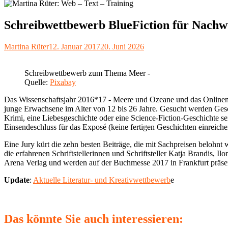
Schreibwettbewerb BlueFiction für Nach
Autor
Veröffentlicht
Martina Rüter
12. Januar 2017
20. Juni 2026
am
Schreibwettbewerb zum Thema Meer -
Quelle:
Pixabay
Das Wissenschaftsjahr 2016*17 - Meere und Ozeane und das Onlinem
junge Erwachsene im Alter von 12 bis 26 Jahre. Gesucht werden Gesch
Krimi, eine Liebesgeschichte oder eine Science-Fiction-Geschichte se
Einsendeschluss für das Exposé (keine fertigen Geschichten einreichen
Eine Jury kürt die zehn besten Beiträge, die mit Sachpreisen belohn
die erfahrenen Schriftstellerinnen und Schriftsteller Katja Brandis, 
Arena Verlag und werden auf der Buchmesse 2017 in Frankfurt präsen
Update
:
Aktuelle Literatur- und Kreativwettbewerb
e
Das könnte Sie auch interessieren: