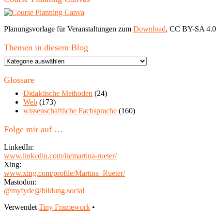
Planungsvorlage für Veranstaltungen zum
Download
, CC BY-SA 4.0
Themen in diesem Blog
Themen
in
diesem
Glossare
Blog
Didaktische Methoden
(24)
Web
(173)
wissenschaftliche Fachsprache
(160)
Folge mir auf …
LinkedIn:
www.linkedin.com/in/martina-rueter/
Xing:
www.xing.com/profile/Martina_Rueter/
Mastodon:
@myfyde@bildung.social
Footer
Verwendet
Tiny Framework
•