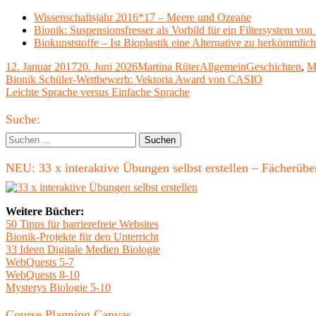
Wissenschaftsjahr 2016*17 – Meere und Ozeane
Bionik: Suspensionsfresser als Vorbild für ein Filtersystem v
Biokunststoffe – Ist Bioplastik eine Alternative zu herkömmlic
Veröffentlicht
Autor
Kategorien
Schlagwörter
12. Januar 2017
20. Juni 2026
Martina Rüter
Allgemein
Geschichten
,
M
am
Beitragsnavigation
Vorheriger
Bionik Schüler-Wettbewerb: Vektoria Award von CASIO
Beitrag:
Nächster
Leichte Sprache versus Einfache Sprache
Beitrag
Haupt-
Suche:
Seitenleiste
Suchen
nach:
NEU: 33 x interaktive Übungen selbst erstellen – Fächerü
Weitere Bücher:
50 Tipps für barrierefreie Websites
Bionik-Projekte für den Unterricht
33 Ideen Digitale Medien Biologie
WebQuests 5-7
WebQuests 8-10
Mysterys Biologie 5-10
Course Planning Canvas