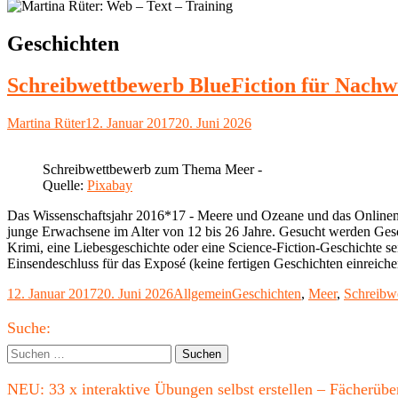
Schlagwort:
Geschichten
Schreibwettbewerb BlueFiction für Nach
Autor
Veröffentlicht
Martina Rüter
12. Januar 2017
20. Juni 2026
am
Schreibwettbewerb zum Thema Meer -
Quelle:
Pixabay
Das Wissenschaftsjahr 2016*17 - Meere und Ozeane und das Onlinem
junge Erwachsene im Alter von 12 bis 26 Jahre. Gesucht werden Gesch
Krimi, eine Liebesgeschichte oder eine Science-Fiction-Geschichte se
Einsendeschluss für das Exposé (keine fertigen Geschichten einreiche
Veröffentlicht
Kategorien
Schlagwörter
12. Januar 2017
20. Juni 2026
Allgemein
Geschichten
,
Meer
,
Schreibw
am
Haupt-
Suche:
Seitenleiste
Suchen
nach:
NEU: 33 x interaktive Übungen selbst erstellen – Fächerü