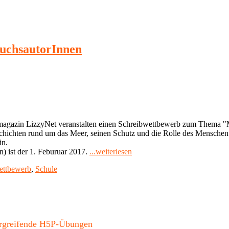
wuchsautorInnen
agazin LizzyNet veranstalten einen Schreibwettbewerb zum Thema "M
ichten rund um das Meer, seinen Schutz und die Rolle des Menschen da
in.
"Schreibwettbewerb
n) ist der 1. Feburuar 2017.
...weiterlesen
BlueFiction
ettbewerb
,
Schule
für
NachwuchsautorInnen"
bergreifende H5P-Übungen