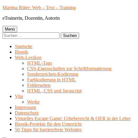
Springe
Martina Rüter: Web – Text – Training
zum
eTrainerin, Dozentin, Autorin
Inhalt
Primäres
Menü
Suchen
Menü
nach:
Startseite
Bionik
Web-Lexikon
HTML-Tags
CSS-Eigenschaften zur Schriftformatierung
Sonderzeichen-Kodierung
Farbkodierung in HTML
Fehlerseiten
HTML, CSS und Javascript
Vita
Werke
Impressum
Datenschutz
Virtuelles Escape Game: Urheberrecht & OER in der Lehre
Bionik-Projekte für den Unterricht
50 Tipps für barrierefreie Websites