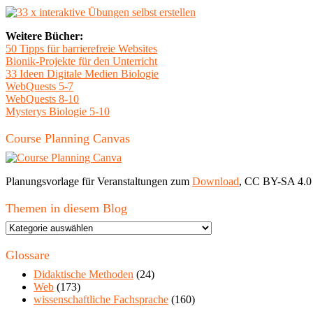
Weitere Bücher:
50 Tipps für barrierefreie Websites
Bionik-Projekte für den Unterricht
33 Ideen Digitale Medien Biologie
WebQuests 5-7
WebQuests 8-10
Mysterys Biologie 5-10
Course Planning Canvas
Planungsvorlage für Veranstaltungen zum
Download
, CC BY-SA 4.0
Themen in diesem Blog
Themen
in
diesem
Glossare
Blog
Didaktische Methoden
(24)
Web
(173)
wissenschaftliche Fachsprache
(160)