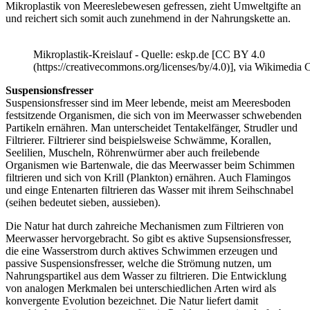
Mikroplastik von Meereslebewesen gefressen, zieht Umweltgifte an
und reichert sich somit auch zunehmend in der Nahrungskette an.
Mikroplastik-Kreislauf - Quelle: eskp.de [CC BY 4.0
(https://creativecommons.org/licenses/by/4.0)], via Wikimedi
Suspensionsfresser
Suspensionsfresser sind im Meer lebende, meist am Meeresboden
festsitzende Organismen, die sich von im Meerwasser schwebenden
Partikeln ernähren. Man unterscheidet Tentakelfänger, Strudler und
Filtrierer. Filtrierer sind beispielsweise Schwämme, Korallen,
Seelilien, Muscheln, Röhrenwürmer aber auch freilebende
Organismen wie Bartenwale, die das Meerwasser beim Schimmen
filtrieren und sich von Krill (Plankton) ernähren. Auch Flamingos
und einge Entenarten filtrieren das Wasser mit ihrem Seihschnabel
(seihen bedeutet sieben, aussieben).
Die Natur hat durch zahreiche Mechanismen zum Filtrieren von
Meerwasser hervorgebracht. So gibt es aktive Supsensionsfresser,
die eine Wasserstrom durch aktives Schwimmen erzeugen und
passive Suspensionsfresser, welche die Strömung nutzen, um
Nahrungspartikel aus dem Wasser zu filtrieren. Die Entwicklung
von analogen Merkmalen bei unterschiedlichen Arten wird als
konvergente Evolution bezeichnet. Die Natur liefert damit