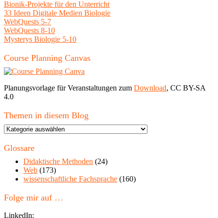
Bionik-Projekte für den Unterricht
33 Ideen Digitale Medien Biologie
WebQuests 5-7
WebQuests 8-10
Mysterys Biologie 5-10
Course Planning Canvas
Planungsvorlage für Veranstaltungen zum
Download
, CC BY-SA
4.0
Themen in diesem Blog
Themen
in
diesem
Glossare
Blog
Didaktische Methoden
(24)
Web
(173)
wissenschaftliche Fachsprache
(160)
Folge mir auf …
LinkedIn: