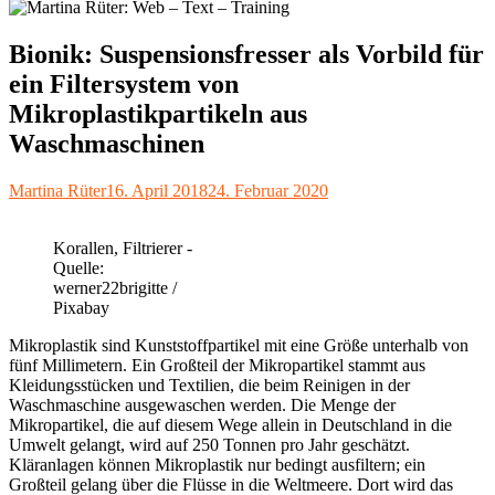
Bionik: Suspensionsfresser als Vorbild für
ein Filtersystem von
Mikroplastikpartikeln aus
Waschmaschinen
Autor
Veröffentlicht
Martina Rüter
16. April 2018
24. Februar 2020
am
Korallen, Filtrierer -
Quelle:
werner22brigitte /
Pixabay
Mikroplastik sind Kunststoffpartikel mit eine Größe unterhalb von
fünf Millimetern. Ein Großteil der Mikropartikel stammt aus
Kleidungsstücken und Textilien, die beim Reinigen in der
Waschmaschine ausgewaschen werden. Die Menge der
Mikropartikel, die auf diesem Wege allein in Deutschland in die
Umwelt gelangt, wird auf 250 Tonnen pro Jahr geschätzt.
Kläranlagen können Mikroplastik nur bedingt ausfiltern; ein
Großteil gelang über die Flüsse in die Weltmeere. Dort wird das