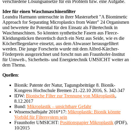
verschiedene Lösungsansetze für ein Problem bzw. eine Aufgabe.
Idee für einen Waschmaschinenfilter
Leandra Harmann untersuchte in ihrer Masterarbeit "A Biomimetic
Approach for Separating Microplastics from Water" 24 Organismen
und bewertete ihr Potential für den Einsatz als Filtertechnik in
Waschmaschinen. So könnten synthetische Fasern aus Fleece-
Kleidungstücken theoretisch durch ein Netz aus Seide, wie es die
Köcherfliegenlarve einsetzt, aus dem Abwasser herausgefiltert
werden. Die junge Forscherin wurde mit dem Alfred-Kärcher-
Förderpreis ausgezeichnet und forscht nun am Fraunhofer-Institut
für Umwelt-, Sicherheits- und Energietechnik UMSICHT weiter an
dem Thema.
Quellen
:
Bionik: Patente der Natur, Tagungsbeiträge 8. Bionik-
Kongress Hochschule Bremen 21.-22.10 2016, S. 342-347
IDW:
Bionische Filter zur Trennung von Mikroplastik
,
8.12.2017
Bund:
Mikroplastik – unsichtbare Gefahr
Wissenschaftsjahr 2016*17:
Mikroplastik: Bionik könnte
Vorbild für Filtersystem sein
Fraunhofer UMSICHT:
Positionspapier Mikroplastik
(PDF),
10/2015