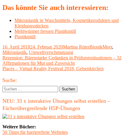
Das könnte Sie auch interessieren:
Mikroplastik in Waschmitteln, Kosmetikprodukten und
Kleidungsstücken
Mehlwürmer fressen Plastikmüll
Plastikmüll
Veröffentlicht
Autor
Kategorien
Schlagwörter
16. April 2018
24. Februar 2020
Martina Rüter
Bionik
Meer
,
am
Mikroplastik
,
Umweltverschmutzung
Beitragsnavigation
Vorheriger
Rezension: Bärenstarke Gedanken in Prüfungssituationen – 32
Beitrag:
Affirmationen für Mut und Zuversicht
Nächster
Places – Virtual Reality Festival 2018, Gelsenkirchen
Beitrag
Haupt-
Suche:
Seitenleiste
Suchen
nach:
NEU: 33 x interaktive Übungen selbst erstellen –
Fächerübergreifende H5P-Übungen
Weitere Bücher:
50 Tipps für barrierefreie Websites