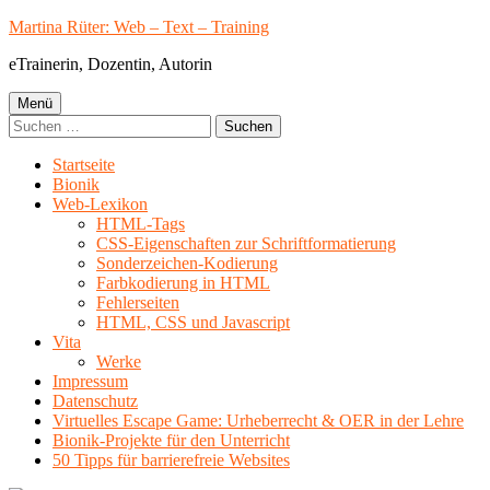
Springe
Martina Rüter: Web – Text – Training
zum
eTrainerin, Dozentin, Autorin
Inhalt
Primäres
Menü
Suchen
Menü
nach:
Startseite
Bionik
Web-Lexikon
HTML-Tags
CSS-Eigenschaften zur Schriftformatierung
Sonderzeichen-Kodierung
Farbkodierung in HTML
Fehlerseiten
HTML, CSS und Javascript
Vita
Werke
Impressum
Datenschutz
Virtuelles Escape Game: Urheberrecht & OER in der Lehre
Bionik-Projekte für den Unterricht
50 Tipps für barrierefreie Websites