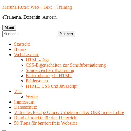
Springe
Martina Rüter: Web – Text – Training
zum
eTrainerin, Dozentin, Autorin
Inhalt
Primäres
Menü
Suchen
Menü
nach:
Startseite
Bionik
Web-Lexikon
HTML-Tags
CSS-Eigenschaften zur Schriftformatierung
Sonderzeichen-Kodierung
Farbkodierung in HTML
Fehlerseiten
HTML, CSS und Javascript
Vita
Werke
Impressum
Datenschutz
Virtuelles Escape Game: Urheberrecht & OER in der Lehre
Bionik-Projekte für den Unterricht
50 Tipps für barrierefreie Websites