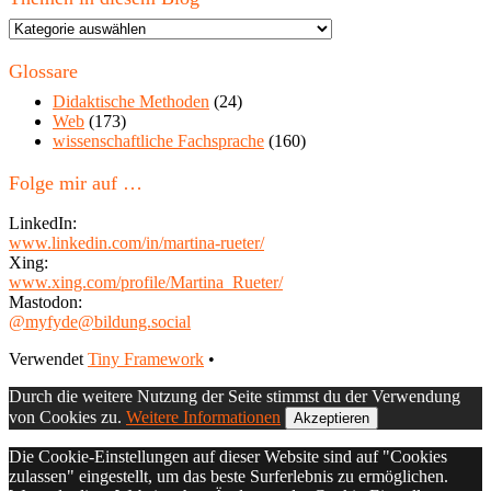
Themen
in
diesem
Glossare
Blog
Didaktische Methoden
(24)
Web
(173)
wissenschaftliche Fachsprache
(160)
Folge mir auf …
LinkedIn:
www.linkedin.com/in/martina-rueter/
Xing:
www.xing.com/profile/Martina_Rueter/
Mastodon:
@myfyde@bildung.social
Footer
Verwendet
Tiny Framework
•
Inhalt
Durch die weitere Nutzung der Seite stimmst du der Verwendung
von Cookies zu.
Weitere Informationen
Akzeptieren
Die Cookie-Einstellungen auf dieser Website sind auf "Cookies
zulassen" eingestellt, um das beste Surferlebnis zu ermöglichen.