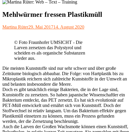
Mehlwürmer fressen Plastikmüll
Autor
Veröffentlicht
Martina Rüter
29. Mai 2017
14. August 2020
am
© Foto Fraunhofer UMSICHT - Die
Larven zersetzen das Polystyrol und
scheiden es als organische Substanzen
wieder aus.
Die meisten Kunststoffe sind nur sehr schwer und über große
Zeiträume biologisch abbaubar. Die Folge: von Hartplastik bis zu
Mikroplastik reichern sich zahlreiche Kunststoffe in der Umwelt an
und belasten insbesondere die Meere.
Doch es gibt tatsächlich einige Bakterien, die in der Lage sind,
Kunststoffe zu zersetzen. So haben japanische Wissenschaftler ein
Bakterium entdeckt, das PET zersetzt. Es hat sich evolutionär auf
PET-Müll entwickelt und ernährt sich von Kunststoff. Doch der
Stoffwechsel ist relativ langsam. Um das Bakterium effektiv gegen
Plastikmüll einsetzen zu können, muss ein Prozess gefunden
werden, der die Zersetzung beschleunigt.
Auch die Larven der Großen Wachsmotte können einen Kunststoff,
Polyethylen, in relativ kurzer Zeit zersetzen. Sie zermahlen mit ihren