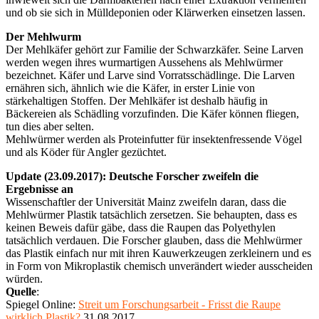
und ob sie sich in Mülldeponien oder Klärwerken einsetzen lassen.
Der Mehlwurm
Der Mehlkäfer gehört zur Familie der Schwarzkäfer. Seine Larven
werden wegen ihres wurmartigen Aussehens als Mehlwürmer
bezeichnet. Käfer und Larve sind Vorratsschädlinge. Die Larven
ernähren sich, ähnlich wie die Käfer, in erster Linie von
stärkehaltigen Stoffen. Der Mehlkäfer ist deshalb häufig in
Bäckereien als Schädling vorzufinden. Die Käfer können fliegen,
tun dies aber selten.
Mehlwürmer werden als Proteinfutter für insektenfressende Vögel
und als Köder für Angler gezüchtet.
Update (23.09.2017): Deutsche Forscher zweifeln die
Ergebnisse an
Wissenschaftler der Universität Mainz zweifeln daran, dass die
Mehlwürmer Plastik tatsächlich zersetzen. Sie behaupten, dass es
keinen Beweis dafür gäbe, dass die Raupen das Polyethylen
tatsächlich verdauen. Die Forscher glauben, dass die Mehlwürmer
das Plastik einfach nur mit ihren Kauwerkzeugen zerkleinern und es
in Form von Mikroplastik chemisch unverändert wieder ausscheiden
würden.
Quelle
:
Spiegel Online:
Streit um Forschungsarbeit - Frisst die Raupe
wirklich Plastik?
31.08.2017