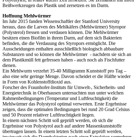
Beißwerkzeugen das Plastik und zersetzen es im Darm.
Hoffnung Mehlwürmer
Im Jahr 2015 fanden Wissenschaftler der Stanford University
heraus, dass die Larven des Mehlkäfers (Mehlwürmer) Styropor
(Polysterol) fressen und verdauen können. Die Mehlwürmer
besitzen einen Biofilm in ihrem Darm, auf dem sich Bakterien
befinden, die die Verdauung des Styropors ermöglicht. Die
Ausscheidungen enthalten ausschließlich biologisch abbaubare
Substanzen und so können die Mehlwürmer - nachdem sie sich an
dem Plastikmüll fett gefressen haben - auch noch als Fischfutter
dienen.
Ein Mehlwurm verzehrt 35-40 Milligramm Kunststoff pro Tag –
also eine sehr geringe Menge. Davon scheidet er die Hälfte wieder
in Form von Kohlenstoffdioxid aus.
Forscher des Fraunhofer-Instituts für Umwelt-, Sicherheits- und
Energietechnik in Oberhausen untersuchten nun unter welchen
Rahmenbedingungen (Temperatur und Luftfeuchtigkeit) die
Mehlwürmer das Polystyrol optimal verwerten. Erste Ergebnisse
zeigen, dass die optimalen Bedingungen bei rund 20 Grad Celsius
und 50 Prozent relativer Luftfeuchtigkeit liegen.
In einem nächsten Schritt soll geprüft werden, ob sich die
Ergebnisse von Polystyrol auch auf andere Massenkunststoffe
übertragen lassen. In einem letzten Schritt soll geprüft werden,
inwieweit sich die Darmbakterien nach einer Extraktion vermehren