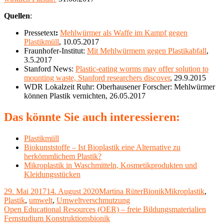
Quellen
:
Pressetext
:
Mehlwürmer als Waffe im Kampf gegen
Plastikmüll
, 10.05.2017
Fraunhofer-Institut:
Mit Mehlwürmern gegen Plastikabfall
,
3.5.2017
Stanford News:
Plastic-eating worms may offer solution to
mounting waste, Stanford researchers discover
, 29.9.2015
WDR Lokalzeit Ruhr: Oberhausener Forscher: Mehlwürmer
können Plastik vernichten, 26.05.2017
Das könnte Sie auch interessieren:
Plastikmüll
Biokunststoffe – Ist Bioplastik eine Alternative zu
herkömmlichem Plastik?
Mikroplastik in Waschmitteln, Kosmetikprodukten und
Kleidungsstücken
Veröffentlicht
Autor
Kategorien
Schlagwörter
29. Mai 2017
14. August 2020
Martina Rüter
Bionik
Mikroplastik
,
am
Plastik
,
umwelt
,
Umweltverschmutzung
Beitragsnavigation
Vorheriger
Open Educational Resources (OER) – freie Bildungsmaterialien
Beitrag:
Nächster
Fernstudium Konstruktionsbionik