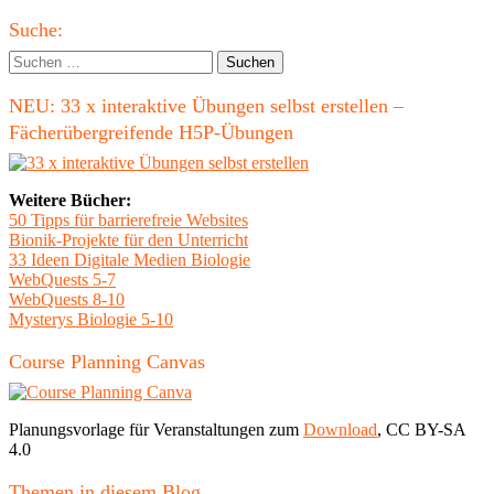
Beitrag
Haupt-
Suche:
Seitenleiste
Suchen
nach:
NEU: 33 x interaktive Übungen selbst erstellen –
Fächerübergreifende H5P-Übungen
Weitere Bücher:
50 Tipps für barrierefreie Websites
Bionik-Projekte für den Unterricht
33 Ideen Digitale Medien Biologie
WebQuests 5-7
WebQuests 8-10
Mysterys Biologie 5-10
Course Planning Canvas
Planungsvorlage für Veranstaltungen zum
Download
, CC BY-SA
4.0
Themen in diesem Blog