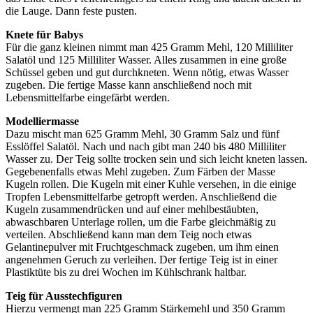
die Lauge. Dann feste pusten.
Knete für Babys
Für die ganz kleinen nimmt man 425 Gramm Mehl, 120 Milliliter
Salatöl und 125 Milliliter Wasser. Alles zusammen in eine große
Schüssel geben und gut durchkneten. Wenn nötig, etwas Wasser
zugeben. Die fertige Masse kann anschließend noch mit
Lebensmittelfarbe eingefärbt werden.
Modelliermasse
Dazu mischt man 625 Gramm Mehl, 30 Gramm Salz und fünf
Esslöffel Salatöl. Nach und nach gibt man 240 bis 480 Milliliter
Wasser zu. Der Teig sollte trocken sein und sich leicht kneten lassen.
Gegebenenfalls etwas Mehl zugeben. Zum Färben der Masse
Kugeln rollen. Die Kugeln mit einer Kuhle versehen, in die einige
Tropfen Lebensmittelfarbe getropft werden. Anschließend die
Kugeln zusammendrücken und auf einer mehlbestäubten,
abwaschbaren Unterlage rollen, um die Farbe gleichmäßig zu
verteilen. Abschließend kann man dem Teig noch etwas
Gelantinepulver mit Fruchtgeschmack zugeben, um ihm einen
angenehmen Geruch zu verleihen. Der fertige Teig ist in einer
Plastiktüte bis zu drei Wochen im Kühlschrank haltbar.
Teig für Ausstechfiguren
Hierzu vermengt man 225 Gramm Stärkemehl und 350 Gramm