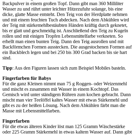
Backpulver in einem großen Topf. Dann gibt man 360 Milliliter
Wasser zu und rührt unter leichter Hitzezufuhr solange, bis eine
dicke, glatte Masse entsteht. Den Teig von der Herdplatte nehmen
und mit einem feuchten Tuch abdecken. Nach dem Abkühlen wird
der Teig mit stärkemehlbestäubten Händen kräftig durch geknetet,
bis er glatt und geschmeidig ist. Anschließend den Teig zu Kugeln
rollen und mit einigen Tropfen Lebensmittelfarbe verkneten. So
erhellt man einen bunten Teig. Dann den Teig ausrollen und mit
Backförmchen Formen ausstecken. Die ausgestochenen Formen auf
ein Backblech legen und bei 250 bis 300 Grad backen bis sie hart
sind.
Tipp
: Aus den Figuren lassen sich zum Beispiel Mobiles basteln.
Fingerfarben für Babys
Für die ganz Kleinen nimmt man 75 g Roggen- oder Weizenmehl
und mischt es zusammen mit Wasser in einem Kochtopf. Das
Gemisch wird unter ständigem Rühren zum kochen gebracht. Dann
mischt man vier Teelöffel kaltes Wasser mit etwas Stärkemehl und
gibt es zu der heißen Lösung. Nach dem Abkühlen färbt man die
Masse mit Lebensmittelfarben.
Fingerfarben
Für die etwas älteren Kinder löst man 125 Gramm Wäschestärke
oder 225 Gramm Stärkemehl in etwas kaltem Wasser auf. Dann gibt