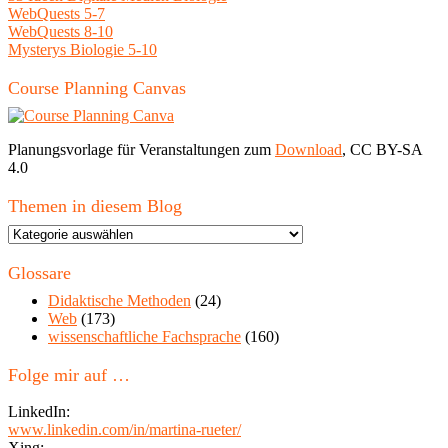
WebQuests 5-7
WebQuests 8-10
Mysterys Biologie 5-10
Course Planning Canvas
Planungsvorlage für Veranstaltungen zum
Download
, CC BY-SA
4.0
Themen in diesem Blog
Themen
in
diesem
Glossare
Blog
Didaktische Methoden
(24)
Web
(173)
wissenschaftliche Fachsprache
(160)
Folge mir auf …
LinkedIn:
www.linkedin.com/in/martina-rueter/
Xing: