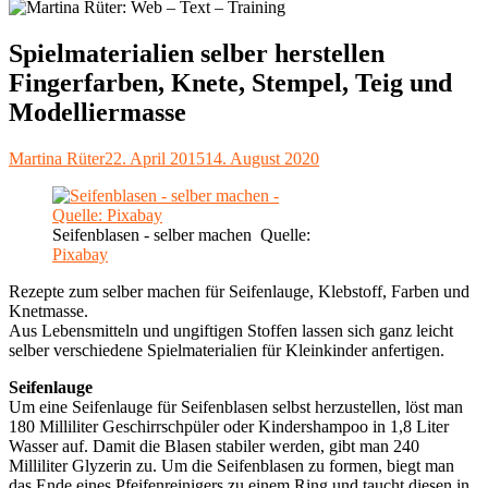
Spielmaterialien selber herstellen
Fingerfarben, Knete, Stempel, Teig und
Modelliermasse
Autor
Veröffentlicht
Martina Rüter
22. April 2015
14. August 2020
am
Seifenblasen - selber machen Quelle:
Pixabay
Rezepte zum selber machen für Seifenlauge, Klebstoff, Farben und
Knetmasse.
Aus Lebensmitteln und ungiftigen Stoffen lassen sich ganz leicht
selber verschiedene Spielmaterialien für Kleinkinder anfertigen.
Seifenlauge
Um eine Seifenlauge für Seifenblasen selbst herzustellen, löst man
180 Milliliter Geschirrschpüler oder Kindershampoo in 1,8 Liter
Wasser auf. Damit die Blasen stabiler werden, gibt man 240
Milliliter Glyzerin zu. Um die Seifenblasen zu formen, biegt man
das Ende eines Pfeifenreinigers zu einem Ring und taucht diesen in