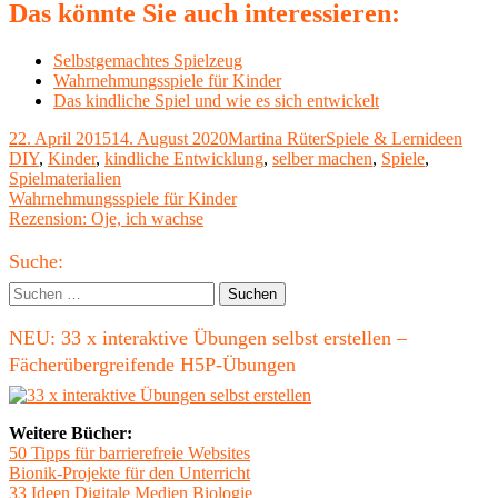
Das könnte Sie auch interessieren:
Selbstgemachtes Spielzeug
Wahrnehmungsspiele für Kinder
Das kindliche Spiel und wie es sich entwickelt
Veröffentlicht
Autor
Kategorien
Schl
22. April 2015
14. August 2020
Martina Rüter
Spiele & Lernideen
am
DIY
,
Kinder
,
kindliche Entwicklung
,
selber machen
,
Spiele
,
Spielmaterialien
Beitragsnavigation
Vorheriger
Wahrnehmungsspiele für Kinder
Beitrag:
Nächster
Rezension: Oje, ich wachse
Beitrag
Haupt-
Suche:
Seitenleiste
Suchen
nach:
NEU: 33 x interaktive Übungen selbst erstellen –
Fächerübergreifende H5P-Übungen
Weitere Bücher:
50 Tipps für barrierefreie Websites
Bionik-Projekte für den Unterricht
33 Ideen Digitale Medien Biologie