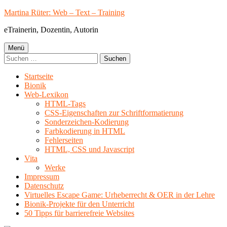
Springe
Martina Rüter: Web – Text – Training
zum
eTrainerin, Dozentin, Autorin
Inhalt
Primäres
Menü
Suchen
Menü
nach:
Startseite
Bionik
Web-Lexikon
HTML-Tags
CSS-Eigenschaften zur Schriftformatierung
Sonderzeichen-Kodierung
Farbkodierung in HTML
Fehlerseiten
HTML, CSS und Javascript
Vita
Werke
Impressum
Datenschutz
Virtuelles Escape Game: Urheberrecht & OER in der Lehre
Bionik-Projekte für den Unterricht
50 Tipps für barrierefreie Websites