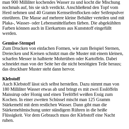
man 900 Milliliter kochendes Wasser zu und kocht die Mischung
nochmals auf, bis sie sich verdickt. Anschließend den Topf vom
Herd nehmen und 40 Gramm Kernseifenflocken oder Seifenpulver
einrühren. Die Masse auf mehrere kleine Behälter verteilen und mit
Plaka-, Wasser- oder Lebensmittelfarben färben. Die abgekühlten
Farben können auch in Eierkartons aus Kunststoff eingefüllt
werden.
Gemüse-Stempel
Zum Drucken von einfachen Formen, wie zum Beispiel Sternen,
Dreiecken und Kreisen schnitzt man die Muster mit einem kleinen,
scharfen Messer in halbierte Mohrrüben oder Kartoffeln. Dabei
schneidet man von der Seite her die nicht benötigten Teile heraus;
das druckbare Muster steht dann hervor.
Klebstoff
Auch Klebstoff lässt sich selbst herstellen. Dazu nimmt man von
180 Milliliter Wasser etwas ab und bringt es mit zwei Esslöffeln
Maissirup oder Honig und einen Teelöffel weißen Essig zum
Kochen. In einer zweiten Schüssel mischt man 125 Gramm
Stärkemehl mit dem restlichen Wasser. Dann gibt man die
Stärkemehlmischung unter ständigem Rühren in die heiße
Flüssigkeit. Vor dem Gebrauch muss der Klebstoff eine Nacht
ruhen.