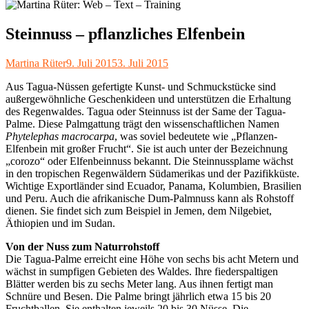
Steinnuss – pflanzliches Elfenbein
Autor
Veröffentlicht
Martina Rüter
9. Juli 2015
3. Juli 2015
am
Aus Tagua-Nüssen gefertigte Kunst- und Schmuckstücke sind
außergewöhnliche Geschenkideen und unterstützen die Erhaltung
des Regenwaldes. Tagua oder Steinnuss ist der Same der Tagua-
Palme. Diese Palmgattung trägt den wissenschaftlichen Namen
Phytelephas macrocarpa
, was soviel bedeutete wie „Pflanzen-
Elfenbein mit großer Frucht“. Sie ist auch unter der Bezeichnung
„corozo“ oder Elfenbeinnuss bekannt. Die Steinnussplame wächst
in den tropischen Regenwäldern Südamerikas und der Pazifikküste.
Wichtige Exportländer sind Ecuador, Panama, Kolumbien, Brasilien
und Peru. Auch die afrikanische Dum-Palmnuss kann als Rohstoff
dienen. Sie findet sich zum Beispiel in Jemen, dem Nilgebiet,
Äthiopien und im Sudan.
Von der Nuss zum Naturrohstoff
Die Tagua-Palme erreicht eine Höhe von sechs bis acht Metern und
wächst in sumpfigen Gebieten des Waldes. Ihre fiederspaltigen
Blätter werden bis zu sechs Meter lang. Aus ihnen fertigt man
Schnüre und Besen. Die Palme bringt jährlich etwa 15 bis 20
Fruchtballen. Sie enthalten jeweils 20 bis 30 Nüsse. Die