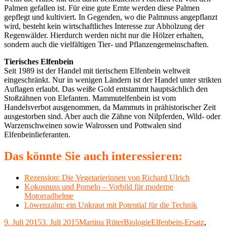
Palmen gefallen ist. Für eine gute Ernte werden diese Palmen
gepflegt und kultiviert. In Gegenden, wo die Palmnuss angepflanzt
wird, besteht kein wirtschaftliches Interesse zur Abholzung der
Regenwälder. Hierdurch werden nicht nur die Hölzer erhalten,
sondern auch die vielfältigen Tier- und Pflanzengemeinschaften.
Tierisches Elfenbein
Seit 1989 ist der Handel mit tierischem Elfenbein weltweit
eingeschränkt. Nur in wenigen Ländern ist der Handel unter strikten
Auflagen erlaubt. Das weiße Gold entstammt hauptsächlich den
Stoßzähnen von Elefanten. Mammutelfenbein ist vom
Handelsverbot ausgenommen, da Mammuts in prähistorischer Zeit
ausgestorben sind. Aber auch die Zähne von Nilpferden, Wild- oder
Warzenschweinen sowie Walrossen und Pottwalen sind
Elfenbeinlieferanten.
Das könnte Sie auch interessieren:
Rezension: Die Vegetarierinnen von Richard Ulrich
Kokosnuss und Pomelo – Vorbild für moderne
Motorradhelme
Löwenzahn: ein Unkraut mit Potential für die Technik
Veröffentlicht
Autor
Kategorien
Schlagwörter
9. Juli 2015
3. Juli 2015
Martina Rüter
Biologie
Elfenbein-Ersatz
,