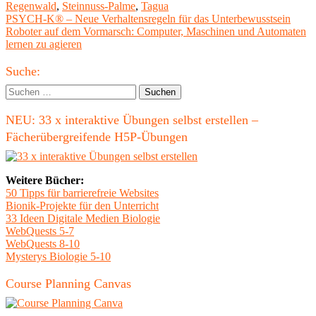
am
Regenwald
,
Steinnuss-Palme
,
Tagua
Beitragsnavigation
Vorheriger
PSYCH-K® – Neue Verhaltensregeln für das Unterbewusstsein
Beitrag:
Nächster
Roboter auf dem Vormarsch: Computer, Maschinen und Automaten
Beitrag
lernen zu agieren
Haupt-
Suche:
Seitenleiste
Suchen
nach:
NEU: 33 x interaktive Übungen selbst erstellen –
Fächerübergreifende H5P-Übungen
Weitere Bücher:
50 Tipps für barrierefreie Websites
Bionik-Projekte für den Unterricht
33 Ideen Digitale Medien Biologie
WebQuests 5-7
WebQuests 8-10
Mysterys Biologie 5-10
Course Planning Canvas