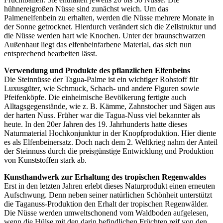
hühnereigroßen Nüsse sind zunächst weich. Um das
Palmenelfenbein zu erhalten, werden die Nüsse mehrere Monate in
der Sonne getrocknet. Hierdurch verändert sich die Zellstruktur und
die Nüsse werden hart wie Knochen. Unter der braunschwarzen
Außenhaut liegt das elfenbeinfarbene Material, das sich nun
entsprechend bearbeiten lässt.
Verwendung und Produkte des pflanzlichen Elfenbeins
Die Steinnüsse der Tagua-Palme ist ein wichtiger Rohstoff für
Luxusgüter, wie Schmuck, Schach- und andere Figuren sowie
Pfeifenköpfe. Die einheimische Bevölkerung fertigte auch
Alltagsgegenstände, wie z. B. Kämme, Zahnstocher und Sägen aus
der harten Nuss. Früher war die Tagua-Nuss viel bekannter als
heute. In den 20er Jahren des 19. Jahrhunderts hatte dieses
Naturmaterial Hochkonjunktur in der Knopfproduktion. Hier diente
es als Elfenbeinersatz. Doch nach dem 2. Weltkrieg nahm der Anteil
der Steinnuss durch die preisgünstige Entwicklung und Produktion
von Kunststoffen stark ab.
Kunsthandwerk zur Erhaltung des tropischen Regenwaldes
Erst in den letzten Jahren erlebt dieses Naturprodukt einen erneuten
Aufschwung. Denn neben seiner natürlichen Schönheit unterstützt
die Taganuss-Produktion den Erhalt der tropischen Regenwälder.
Die Nüsse werden umweltschonend vom Waldboden aufgelesen,
wenn die Hülse mit den darin befindlichen Früchten reif von den