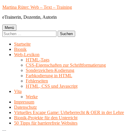
Springe
Martina Rüter: Web – Text – Training
zum
eTrainerin, Dozentin, Autorin
Inhalt
Primäres
Menü
Suchen
Menü
nach:
Startseite
Bionik
Web-Lexikon
HTML-Tags
CSS-Eigenschaften zur Schriftformatierung
Sonderzeichen-Kodierung
Farbkodierung in HTML
Fehlerseiten
HTML, CSS und Javascript
Vita
Werke
Impressum
Datenschutz
Virtuelles Escape Game: Urheberrecht & OER in der Lehre
Bionik-Projekte für den Unterricht
50 Tipps für barrierefreie Websites