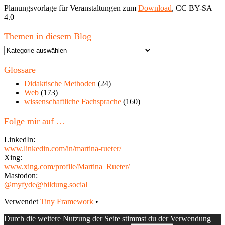
Planungsvorlage für Veranstaltungen zum
Download
, CC BY-SA
4.0
Themen in diesem Blog
Themen
in
diesem
Glossare
Blog
Didaktische Methoden
(24)
Web
(173)
wissenschaftliche Fachsprache
(160)
Folge mir auf …
LinkedIn:
www.linkedin.com/in/martina-rueter/
Xing:
www.xing.com/profile/Martina_Rueter/
Mastodon:
@myfyde@bildung.social
Footer
Verwendet
Tiny Framework
•
Inhalt
Durch die weitere Nutzung der Seite stimmst du der Verwendung