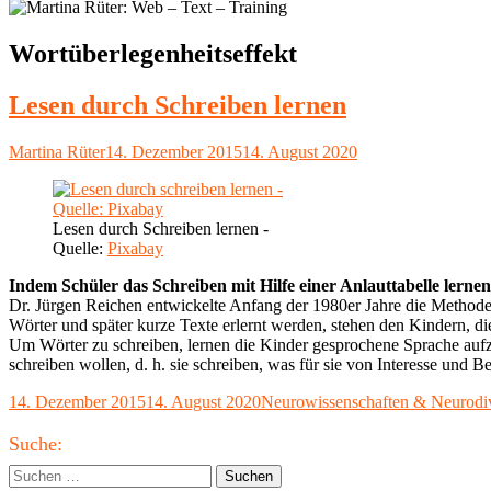
Schlagwort:
Wortüberlegenheitseffekt
Lesen durch Schreiben lernen
Autor
Veröffentlicht
Martina Rüter
14. Dezember 2015
14. August 2020
am
Lesen durch Schreiben lernen -
Quelle:
Pixabay
Indem Schüler das Schreiben mit Hilfe einer Anlauttabelle lernen
Dr. Jürgen Reichen entwickelte Anfang der 1980er Jahre die Methode 
Wörter und später kurze Texte erlernt werden, stehen den Kindern, d
Um Wörter zu schreiben, lernen die Kinder gesprochene Sprache aufz
schreiben wollen, d. h. sie schreiben, was für sie von Interesse und B
Veröffentlicht
Kategorien
14. Dezember 2015
14. August 2020
Neurowissenschaften & Neurodi
am
Haupt-
Suche:
Seitenleiste
Suchen