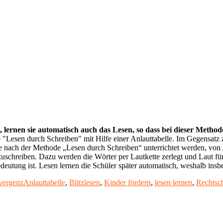
, lernen sie automatisch auch das Lesen, so dass bei dieser Metho
"Lesen durch Schreiben" mit Hilfe einer Anlauttabelle. Im Gegensatz z
ie nach der Methode „Lesen durch Schreiben“ unterrichtet werden, von 
uschreiben. Dazu werden die Wörter per Lautkette zerlegt und Laut fü
edeutung ist. Lesen lernen die Schüler später automatisch, weshalb insb
Schlagwörter
vergenz
Anlauttabelle
,
Blitzlesen
,
Kinder fördern
,
lesen lernen
,
Rechtsc