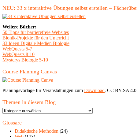
nach:
NEU: 33 x interaktive Übungen selbst erstellen – Fächerü
Weitere Bücher:
50 Tipps für barrierefreie Websites
Bionik-Projekte für den Unterricht
33 Ideen Digitale Medien Biologie
WebQuests 5-7
WebQuests 8-10
Mysterys Biologie 5-10
Course Planning Canvas
Planungsvorlage für Veranstaltungen zum
Download
, CC BY-SA 4.0
Themen in diesem Blog
Themen
in
diesem
Glossare
Blog
Didaktische Methoden
(24)
Web
(173)