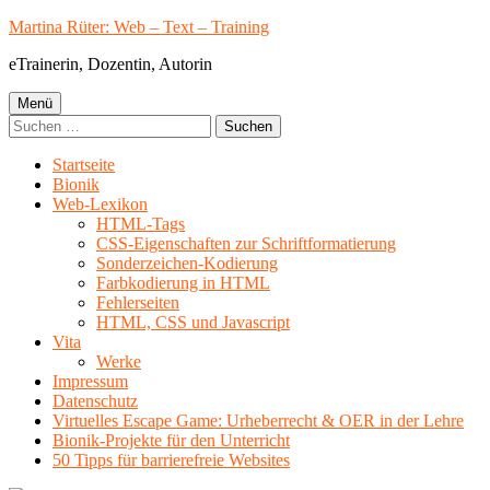
Springe
Martina Rüter: Web – Text – Training
zum
eTrainerin, Dozentin, Autorin
Inhalt
Primäres
Menü
Suchen
Menü
nach:
Startseite
Bionik
Web-Lexikon
HTML-Tags
CSS-Eigenschaften zur Schriftformatierung
Sonderzeichen-Kodierung
Farbkodierung in HTML
Fehlerseiten
HTML, CSS und Javascript
Vita
Werke
Impressum
Datenschutz
Virtuelles Escape Game: Urheberrecht & OER in der Lehre
Bionik-Projekte für den Unterricht
50 Tipps für barrierefreie Websites