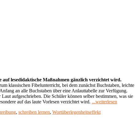
de auf lesedidaktische Maßnahmen gänzlich verzichtet wird.
um klassischen Fibelunterricht, bei dem zunächst Buchstaben, leichte
Anfang an alle Buchstaben über eine Anlauttabelle zur Verfügung.
r Laut aufgeschrieben. Die Schüler können selber bestimmen, was sie
"Lesen
esondere auf das laute Vorlesen verzichtet wird.
...weiterlesen
durch
hreibung
,
schreiben lernen
,
Wortüberlegenheitseffekt
Schreiben
lernen"