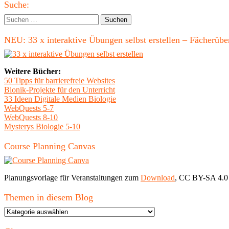
Haupt-
Suche:
Seitenleiste
Suchen
nach:
NEU: 33 x interaktive Übungen selbst erstellen – Fächerü
Weitere Bücher:
50 Tipps für barrierefreie Websites
Bionik-Projekte für den Unterricht
33 Ideen Digitale Medien Biologie
WebQuests 5-7
WebQuests 8-10
Mysterys Biologie 5-10
Course Planning Canvas
Planungsvorlage für Veranstaltungen zum
Download
, CC BY-SA 4.0
Themen in diesem Blog
Themen
in