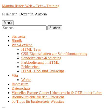
Springe
Martina Rüter: Web – Text – Training
zum
eTrainerin, Dozentin, Autorin
Inhalt
Primäres
Menü
Suchen
Menü
nach:
Startseite
Bionik
Web-Lexikon
HTML-Tags
CSS-Eigenschaften zur Schriftformatierung
Sonderzeichen-Kodierung
Farbkodierung in HTML
Fehlerseiten
HTML, CSS und Javascript
Vita
Werke
Impressum
Datenschutz
Virtuelles Escape Game: Urheberrecht & OER in der Lehre
Bionik-Projekte für den Unterricht
50 Tipps für barrierefreie Websites