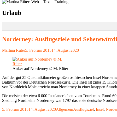
Schlagwort:
Urlaub
Norderney: Ausflugsziele und Sehenswürdi
Autor
Veröffentlicht
Martina Rüter
5. Februar 2015
14. August 2020
am
Anker auf Norderney © M. Rüter
Auf der gut 25 Quadratkilometer großen ostfriesischen Insel Norderney
Baltrum vor der Deutschen Nordseeküste. Die Insel ist zirka 15 Kilome
von Norddeich Mole erreicht man Norderney in einer knappen Stund
Die meisten der etwa 6.000 Insulaner leben vom Tourismus. Rund 60.0
Siedlung Nordhelm. Norderney war 1797 das erste deutsche Nordseehe
Veröffentlicht
Kategorien
Schlagwörter
5. Februar 2015
14. August 2020
Allgemein
Ausflugsziel
,
Insel
,
Norde
am