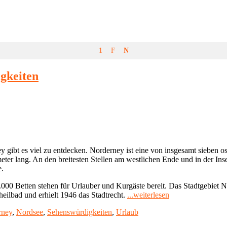
1
F
N
gkeiten
 gibt es viel zu entdecken. Norderney ist eine von insgesamt sieben ost
ter lang. An den breitesten Stellen am westlichen Ende und in der Insel
e.
00 Betten stehen für Urlauber und Kurgäste bereit. Das Stadtgebiet No
"Norderney:
ilbad und erhielt 1946 das Stadtrecht.
...weiterlesen
Ausflugsziele
rney
,
Nordsee
,
Sehenswürdigkeiten
,
Urlaub
und
Sehenswürdigkeit