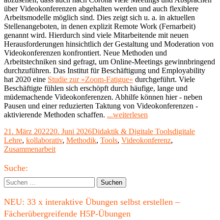
über Videokonferenzen abgehalten werden und auch flexiblere
Arbeitsmodelle möglich sind. Dies zeigt sich u. a. in aktuellen
Stellenangeboten, in denen explizit Remote Work (Fernarbeit)
genannt wird. Hierdurch sind viele Mitarbeitende mit neuen
Herausforderungen hinsichtlich der Gestaltung und Moderation von
Videokonferenzen konfrontiert. Neue Methoden und
Arbeitstechniken sind gefragt, um Online-Meetings gewinnbringend
durchzuführen. Das Institut für Beschäftigung und Employability
hat 2020 eine
Studie zur »Zoom-Fatigue«
durchgeführt. Viele
Beschäftigte fühlen sich erschöpft durch häufige, lange und
müdemachende Videokonferenzen. Abhilfe können hier - neben
Pausen und einer reduzierten Taktung von Videokonferenzen -
"Aktivierende
aktivierende Methoden schaffen.
...weiterlesen
Methoden
Veröffentlicht
Kategorien
Schlagwörter
21. März 2022
20. Juni 2026
Didaktik & Digitale Tools
digitale
für
am
Lehre
,
kollaborativ
,
Methodik
,
Tools
,
Videokonferenz
,
Videokonferenzen"
Zusammenarbeit
Haupt-
Suche:
Seitenleiste
Suchen
nach:
NEU: 33 x interaktive Übungen selbst erstellen –
Fächerübergreifende H5P-Übungen