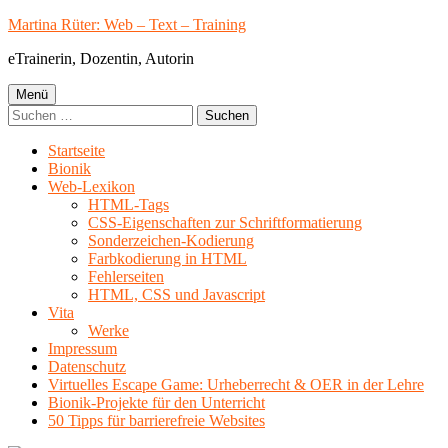
Springe
Martina Rüter: Web – Text – Training
zum
eTrainerin, Dozentin, Autorin
Inhalt
Primäres
Menü
Suchen
Menü
nach:
Startseite
Bionik
Web-Lexikon
HTML-Tags
CSS-Eigenschaften zur Schriftformatierung
Sonderzeichen-Kodierung
Farbkodierung in HTML
Fehlerseiten
HTML, CSS und Javascript
Vita
Werke
Impressum
Datenschutz
Virtuelles Escape Game: Urheberrecht & OER in der Lehre
Bionik-Projekte für den Unterricht
50 Tipps für barrierefreie Websites