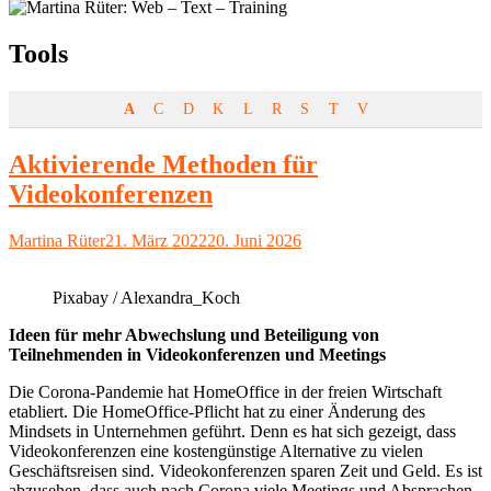
Schlagwort:
Tools
A
C
D
K
L
R
S
T
V
Aktivierende Methoden für
Videokonferenzen
Autor
Veröffentlicht
Martina Rüter
21. März 2022
20. Juni 2026
am
Pixabay / Alexandra_Koch
Ideen für mehr Abwechslung und Beteiligung von
Teilnehmenden in Videokonferenzen und Meetings
Die Corona-Pandemie hat HomeOffice in der freien Wirtschaft
etabliert. Die HomeOffice-Pflicht hat zu einer Änderung des
Mindsets in Unternehmen geführt. Denn es hat sich gezeigt, dass
Videokonferenzen eine kostengünstige Alternative zu vielen
Geschäftsreisen sind. Videokonferenzen sparen Zeit und Geld. Es ist
abzusehen, dass auch nach Corona viele Meetings und Absprachen