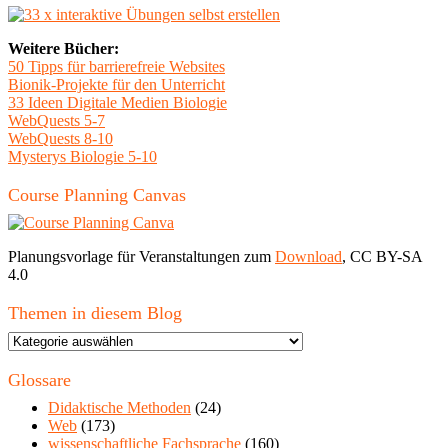
Weitere Bücher:
50 Tipps für barrierefreie Websites
Bionik-Projekte für den Unterricht
33 Ideen Digitale Medien Biologie
WebQuests 5-7
WebQuests 8-10
Mysterys Biologie 5-10
Course Planning Canvas
Planungsvorlage für Veranstaltungen zum
Download
, CC BY-SA
4.0
Themen in diesem Blog
Themen
in
diesem
Glossare
Blog
Didaktische Methoden
(24)
Web
(173)
wissenschaftliche Fachsprache
(160)