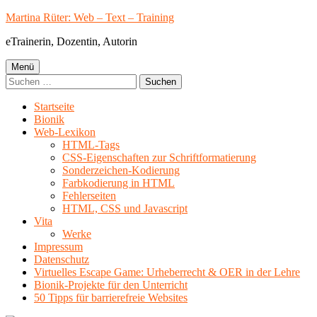
Springe
Martina Rüter: Web – Text – Training
zum
eTrainerin, Dozentin, Autorin
Inhalt
Primäres
Menü
Suchen
Menü
nach:
Startseite
Bionik
Web-Lexikon
HTML-Tags
CSS-Eigenschaften zur Schriftformatierung
Sonderzeichen-Kodierung
Farbkodierung in HTML
Fehlerseiten
HTML, CSS und Javascript
Vita
Werke
Impressum
Datenschutz
Virtuelles Escape Game: Urheberrecht & OER in der Lehre
Bionik-Projekte für den Unterricht
50 Tipps für barrierefreie Websites