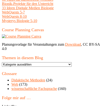
Bionik-Projekte für den Unterricht
33 Ideen Digitale Medien Biologie
WebQuests 5-7
WebQuests 8-10
Mysterys Biologie 5-10
Course Planning Canvas
Planungsvorlage für Veranstaltungen zum
Download
, CC BY-SA
4.0
Themen in diesem Blog
Themen
in
diesem
Glossare
Blog
Didaktische Methoden
(24)
Web
(173)
wissenschaftliche Fachsprache
(160)
Folge mir auf …