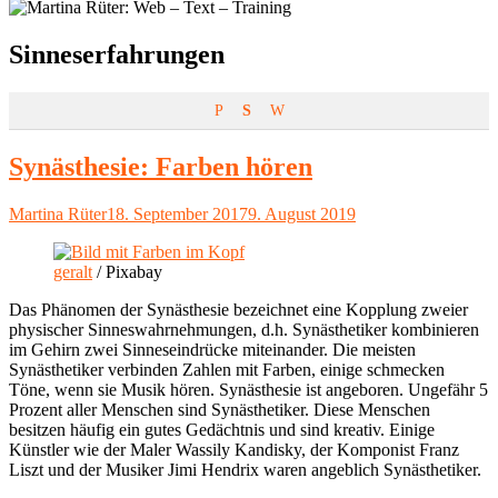
Schlagwort:
Sinneserfahrungen
P
S
W
Synästhesie: Farben hören
Autor
Veröffentlicht
Martina Rüter
18. September 2017
9. August 2019
am
geralt
/ Pixabay
Das Phänomen der Synästhesie bezeichnet eine Kopplung zweier
physischer Sinneswahrnehmungen, d.h. Synästhetiker kombinieren
im Gehirn zwei Sinneseindrücke miteinander. Die meisten
Synästhetiker verbinden Zahlen mit Farben, einige schmecken
Töne, wenn sie Musik hören. Synästhesie ist angeboren. Ungefähr 5
Prozent aller Menschen sind Synästhetiker. Diese Menschen
besitzen häufig ein gutes Gedächtnis und sind kreativ. Einige
Künstler wie der Maler Wassily Kandisky, der Komponist Franz
Liszt und der Musiker Jimi Hendrix waren angeblich Synästhetiker.