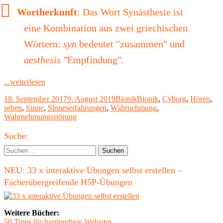
Wortherkunft
: Das Wort Synästhesie ist
eine Kombination aus zwei griechischen
Wörtern:
syn
bedeutet "zusammen" und
aesthesis "
Empfindung".
"Synästhesie:
...weiterlesen
Farben
Veröffentlicht
Kategorien
Schlagwörter
18. September 2017
9. August 2019
Bionik
Bionik
,
Cyborg
,
Hören
,
hören"
am
sehen
,
Sinne
,
Sinneserfahrungen
,
Wahrnehmung
,
Wahrnehmungsstörung
Haupt-
Suche:
Seitenleiste
Suchen
nach:
NEU: 33 x interaktive Übungen selbst erstellen –
Fächerübergreifende H5P-Übungen
Weitere Bücher:
50 Tipps für barrierefreie Websites