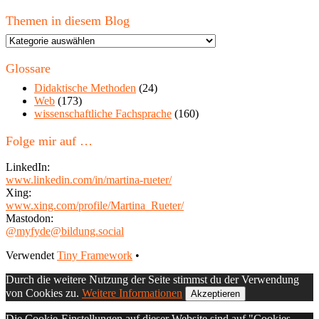
Themen in diesem Blog
Themen
in
diesem
Glossare
Blog
Didaktische Methoden
(24)
Web
(173)
wissenschaftliche Fachsprache
(160)
Folge mir auf …
LinkedIn:
www.linkedin.com/in/martina-rueter/
Xing:
www.xing.com/profile/Martina_Rueter/
Mastodon:
@myfyde@bildung.social
Footer
Verwendet
Tiny Framework
•
Inhalt
Durch die weitere Nutzung der Seite stimmst du der Verwendung
von Cookies zu.
Weitere Informationen
Akzeptieren
Die Cookie-Einstellungen auf dieser Website sind auf "Cookies