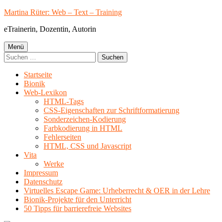
Springe
Martina Rüter: Web – Text – Training
zum
eTrainerin, Dozentin, Autorin
Inhalt
Primäres
Menü
Suchen
Menü
nach:
Startseite
Bionik
Web-Lexikon
HTML-Tags
CSS-Eigenschaften zur Schriftformatierung
Sonderzeichen-Kodierung
Farbkodierung in HTML
Fehlerseiten
HTML, CSS und Javascript
Vita
Werke
Impressum
Datenschutz
Virtuelles Escape Game: Urheberrecht & OER in der Lehre
Bionik-Projekte für den Unterricht
50 Tipps für barrierefreie Websites