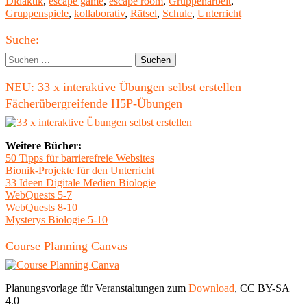
am
Didaktik
,
escape game
,
escape room
,
Gruppenarbeit
,
als
Gruppenspiele
,
kollaborativ
,
Rätsel
,
Schule
,
Unterricht
Unterrichtskonzept"
Haupt-
Suche:
Seitenleiste
Suchen
nach:
NEU: 33 x interaktive Übungen selbst erstellen –
Fächerübergreifende H5P-Übungen
Weitere Bücher:
50 Tipps für barrierefreie Websites
Bionik-Projekte für den Unterricht
33 Ideen Digitale Medien Biologie
WebQuests 5-7
WebQuests 8-10
Mysterys Biologie 5-10
Course Planning Canvas
Planungsvorlage für Veranstaltungen zum
Download
, CC BY-SA
4.0