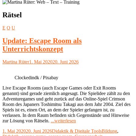
Schlagwort:
Rätsel
E
O
U
Update: Escape Room als
Unterrichtskonzept
Autor
Veröffentlicht
Martina Rüter
1. Mai 2020
20. Juni 2026
am
Clockedindk / Pixabay
Live Escape Rooms (auch Escape Games oder Exit Rooms
genannt) sind gerade ziemlich angesagt. Die Spielidee zählt zu den
Adventuregames und geht zurück auf das Online-Spiel Crimson
Room des Japaners Toshimitsu Takagi aus dem Jahr 2004. Ziel des
Spiels ist es, einen Ort, an dem der Spieler gefangen ist, zu
verlassen. In dem Raum befinden sich Gegenstände und Hinweise
"Update:
zur Lösung von Rätseln.
...weiterlesen
Escape
Veröffentlicht
Kategorien
Schlagwörter
1. Mai 2020
20. Juni 2026
Didaktik & Digitale Tools
Bildung
,
Room