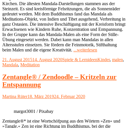
Kirchen. Die ältesten Mandala-Darstellungen stammen aus der
Steinzeit. Es sind kreisförmige Felsritzungen, die als Sonnenräder
gedeutet werden. Mit dem Buddhismus fand das Mandala als
Meditations-Objekt, von Indien und Tibet ausgehend, Verbreitung in
ganz Ostasien. Die intensive Beschäftigung mit der Kreisform bringt
Erwachsenen wie Kindern Ruhe, Konzentration und Entspannung.
In der Gruppe kann das Mandala-Malen als eine Form der Stille-
Übung eingesetzt werden. Dabei kann man Mandalas in allen
Altersstufen einsetzen. Sie fördern die Feinmotorik, Stifthaltung
"Mandalas
beim Malen und die eigene Kreativität.
...weiterlesen
mit
Veröffentlicht
Kategorien
Schlagwörter
21. August 2015
14. August 2020
Spiele & Lernideen
Kinder
,
malen
,
Kindern
am
Mandala
,
Meditation
malen
oder
legen"
Zentangle® / Zendoodle – Kritzeln zur
Entspannung
Autor
Veröffentlicht
Martina Rüter
18. März 2019
24. Februar 2020
am
margot3001 / Pixabay
Zentangle®* ist eine Wortschöfpung aus den Wörtern »Zen« und
»Tangle.« Zen ist eine Richtung im Buddhismus, bei der die