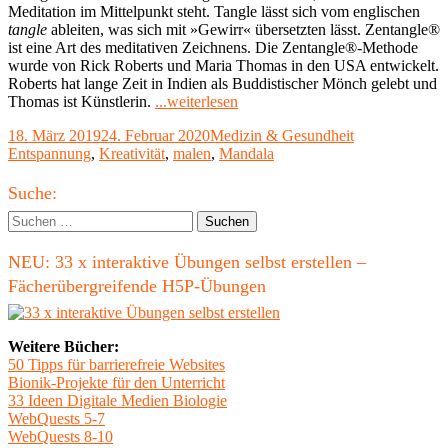
Meditation im Mittelpunkt steht. Tangle lässt sich vom englischen
tangle
ableiten, was sich mit »Gewirr« übersetzten lässt. Zentangle®
ist eine Art des meditativen Zeichnens. Die Zentangle®-Methode
wurde von Rick Roberts und Maria Thomas in den USA entwickelt.
Roberts hat lange Zeit in Indien als Buddistischer Mönch gelebt und
"Zentangle®
Thomas ist Künstlerin.
...weiterlesen
/
Veröffentlicht
Kategorien
Schlagwörter
18. März 2019
24. Februar 2020
Medizin & Gesundheit
Zendoodle
am
Entspannung
,
Kreativität
,
malen
,
Mandala
–
Kritzeln
Haupt-
zur
Suche:
Entspannung"
Seitenleiste
Suchen
nach:
NEU: 33 x interaktive Übungen selbst erstellen –
Fächerübergreifende H5P-Übungen
Weitere Bücher:
50 Tipps für barrierefreie Websites
Bionik-Projekte für den Unterricht
33 Ideen Digitale Medien Biologie
WebQuests 5-7
WebQuests 8-10