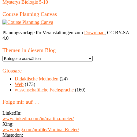
Mysterys Biologie 5-10
Course Planning Canvas
Planungsvorlage für Veranstaltungen zum
Download
, CC BY-SA
4.0
Themen in diesem Blog
Themen
in
diesem
Glossare
Blog
Didaktische Methoden
(24)
Web
(173)
wissenschaftliche Fachsprache
(160)
Folge mir auf …
LinkedIn:
www.linkedin.com/in/martina-rueter/
Xing:
www.xing.com/profile/Martina_Rueter/
Mastodon: