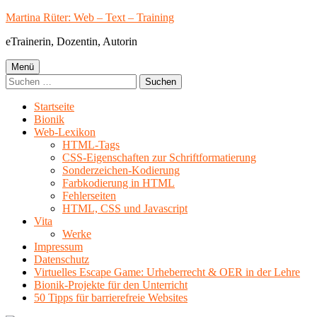
Springe
Martina Rüter: Web – Text – Training
zum
eTrainerin, Dozentin, Autorin
Inhalt
Primäres
Menü
Suchen
Menü
nach:
Startseite
Bionik
Web-Lexikon
HTML-Tags
CSS-Eigenschaften zur Schriftformatierung
Sonderzeichen-Kodierung
Farbkodierung in HTML
Fehlerseiten
HTML, CSS und Javascript
Vita
Werke
Impressum
Datenschutz
Virtuelles Escape Game: Urheberrecht & OER in der Lehre
Bionik-Projekte für den Unterricht
50 Tipps für barrierefreie Websites