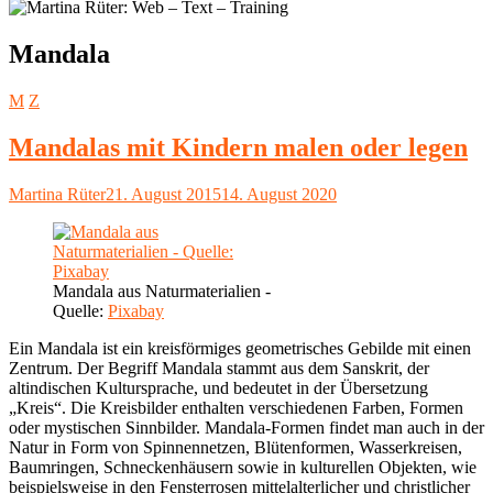
Schlagwort:
Mandala
M
Z
Mandalas mit Kindern malen oder legen
Autor
Veröffentlicht
Martina Rüter
21. August 2015
14. August 2020
am
Mandala aus Naturmaterialien -
Quelle:
Pixabay
Ein Mandala ist ein kreisförmiges geometrisches Gebilde mit einen
Zentrum. Der Begriff Mandala stammt aus dem Sanskrit, der
altindischen Kultursprache, und bedeutet in der Übersetzung
„Kreis“. Die Kreisbilder enthalten verschiedenen Farben, Formen
oder mystischen Sinnbilder. Mandala-Formen findet man auch in der
Natur in Form von Spinnennetzen, Blütenformen, Wasserkreisen,
Baumringen, Schneckenhäusern sowie in kulturellen Objekten, wie
beispielsweise in den Fensterrosen mittelalterlicher und christlicher