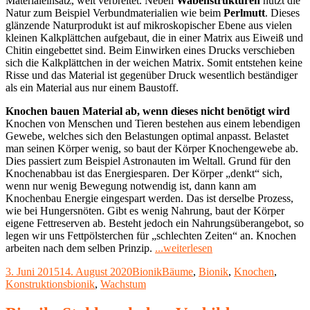
Materialeinsatz, weit verbreitet. Neben
Wabenstrukturen
nutzt die
Natur zum Beispiel Verbundmaterialien wie beim
Perlmutt
. Dieses
glänzende Naturprodukt ist auf mikroskopischer Ebene aus vielen
kleinen Kalkplättchen aufgebaut, die in einer Matrix aus Eiweiß und
Chitin eingebettet sind. Beim Einwirken eines Drucks verschieben
sich die Kalkplättchen in der weichen Matrix. Somit entstehen keine
Risse und das Material ist gegenüber Druck wesentlich beständiger
als ein Material aus nur einem Baustoff.
Knochen bauen Material ab, wenn dieses nicht benötigt wird
Knochen von Menschen und Tieren bestehen aus einem lebendigen
Gewebe, welches sich den Belastungen optimal anpasst. Belastet
man seinen Körper wenig, so baut der Körper Knochengewebe ab.
Dies passiert zum Beispiel Astronauten im Weltall. Grund für den
Knochenabbau ist das Energiesparen. Der Körper „denkt“ sich,
wenn nur wenig Bewegung notwendig ist, dann kann am
Knochenbau Energie eingespart werden. Das ist derselbe Prozess,
wie bei Hungersnöten. Gibt es wenig Nahrung, baut der Körper
eigene Fettreserven ab. Besteht jedoch ein Nahrungsüberangebot, so
legen wir uns Fettpölsterchen für „schlechten Zeiten“ an. Knochen
"Bionik:
arbeiten nach dem selben Prinzip.
...weiterlesen
Bauteiloptimierung
Veröffentlicht
Kategorien
Schlagwörter
3. Juni 2015
14. August 2020
Bionik
Bäume
,
Bionik
,
Knochen
,
–
am
Konstruktionsbionik
,
Wachstum
SKO
und
CAO"