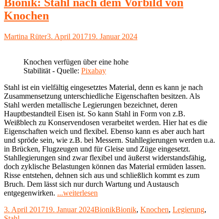
Bionik: Stahl nach dem Vorbild von
Knochen
Autor
Veröffentlicht
Martina Rüter
3. April 2017
19. Januar 2024
am
Knochen verfügen über eine hohe
Stabilität - Quelle:
Pixabay
Stahl ist ein vielfältig eingesetztes Material, denn es kann je nach
Zusammensetzung unterschiedliche Eigenschaften besitzen. Als
Stahl werden metallische Legierungen bezeichnet, deren
Hauptbestandteil Eisen ist. So kann Stahl in Form von z.B.
Weißblech zu Konservendosen verarbeitet werden. Hier hat es die
Eigenschaften weich und flexibel. Ebenso kann es aber auch hart
und spröde sein, wie z.B. bei Messern. Stahllegierungen werden u.a.
in Brücken, Flugzeugen und für Gleise und Züge eingesetzt.
Stahllegierungen sind zwar flexibel und äußerst widerstandsfähig,
doch zyklische Belastungen können das Material ermüden lassen.
Risse entstehen, dehnen sich aus und schließlich kommt es zum
Bruch. Dem lässt sich nur durch Wartung und Austausch
"Bionik:
entgegenwirken.
...weiterlesen
Stahl
Veröffentlicht
Kategorien
Schlagwörter
3. April 2017
19. Januar 2024
Bionik
Bionik
,
Knochen
,
Legierung
,
nach
am
Stahl
dem