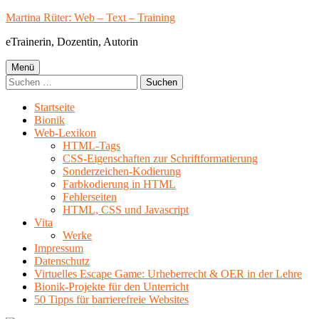
Springe
Martina Rüter: Web – Text – Training
zum
eTrainerin, Dozentin, Autorin
Inhalt
Primäres
Menü
Suchen
Menü
nach:
Startseite
Bionik
Web-Lexikon
HTML-Tags
CSS-Eigenschaften zur Schriftformatierung
Sonderzeichen-Kodierung
Farbkodierung in HTML
Fehlerseiten
HTML, CSS und Javascript
Vita
Werke
Impressum
Datenschutz
Virtuelles Escape Game: Urheberrecht & OER in der Lehre
Bionik-Projekte für den Unterricht
50 Tipps für barrierefreie Websites