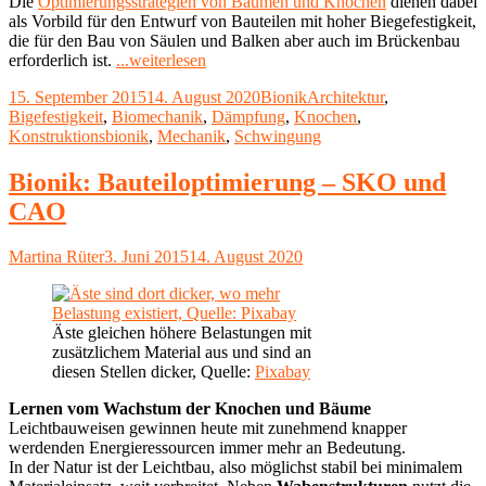
Die
Optimierungsstrategien von Bäumen und Knochen
dienen dabei
als Vorbild für den Entwurf von Bauteilen mit hoher Biegefestigkeit,
die für den Bau von Säulen und Balken aber auch im Brückenbau
"Biomechanik:
erforderlich ist.
...weiterlesen
die
Veröffentlicht
Kategorien
Schlagwörter
15. September 2015
14. August 2020
Bionik
Architektur
,
mechanische
am
Bigefestigkeit
,
Biomechanik
,
Dämpfung
,
Knochen
,
Seite
Konstruktionsbionik
,
Mechanik
,
Schwingung
der
Natur"
Bionik: Bauteiloptimierung – SKO und
CAO
Autor
Veröffentlicht
Martina Rüter
3. Juni 2015
14. August 2020
am
Äste gleichen höhere Belastungen mit
zusätzlichem Material aus und sind an
diesen Stellen dicker, Quelle:
Pixabay
Lernen vom Wachstum der Knochen und Bäume
Leichtbauweisen gewinnen heute mit zunehmend knapper
werdenden Energieressourcen immer mehr an Bedeutung.
In der Natur ist der Leichtbau, also möglichst stabil bei minimalem