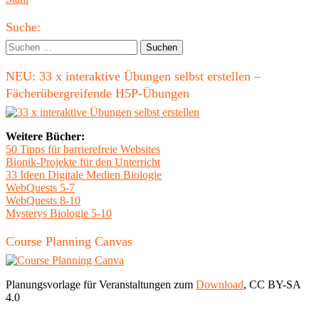
Vorbild
Haupt-
von
Suche:
Knochen"
Seitenleiste
Suchen
nach:
NEU: 33 x interaktive Übungen selbst erstellen –
Fächerübergreifende H5P-Übungen
Weitere Bücher:
50 Tipps für barrierefreie Websites
Bionik-Projekte für den Unterricht
33 Ideen Digitale Medien Biologie
WebQuests 5-7
WebQuests 8-10
Mysterys Biologie 5-10
Course Planning Canvas
Planungsvorlage für Veranstaltungen zum
Download
, CC BY-SA
4.0