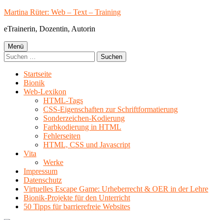
Springe
Martina Rüter: Web – Text – Training
zum
eTrainerin, Dozentin, Autorin
Inhalt
Primäres
Menü
Suchen
Menü
nach:
Startseite
Bionik
Web-Lexikon
HTML-Tags
CSS-Eigenschaften zur Schriftformatierung
Sonderzeichen-Kodierung
Farbkodierung in HTML
Fehlerseiten
HTML, CSS und Javascript
Vita
Werke
Impressum
Datenschutz
Virtuelles Escape Game: Urheberrecht & OER in der Lehre
Bionik-Projekte für den Unterricht
50 Tipps für barrierefreie Websites