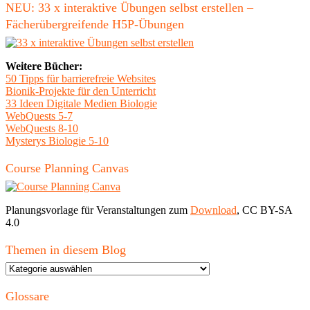
NEU: 33 x interaktive Übungen selbst erstellen –
Fächerübergreifende H5P-Übungen
Weitere Bücher:
50 Tipps für barrierefreie Websites
Bionik-Projekte für den Unterricht
33 Ideen Digitale Medien Biologie
WebQuests 5-7
WebQuests 8-10
Mysterys Biologie 5-10
Course Planning Canvas
Planungsvorlage für Veranstaltungen zum
Download
, CC BY-SA
4.0
Themen in diesem Blog
Themen
in
diesem
Glossare
Blog