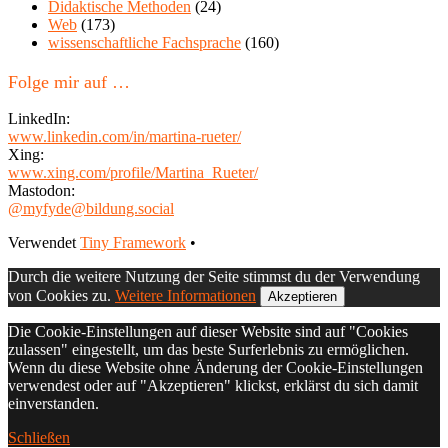
Didaktische Methoden
(24)
Web
(173)
wissenschaftliche Fachsprache
(160)
Folge mir auf …
LinkedIn:
www.linkedin.com/in/martina-rueter/
Xing:
www.xing.com/profile/Martina_Rueter/
Mastodon:
@myfyde@bildung.social
Footer
Verwendet
Tiny Framework
•
Inhalt
Durch die weitere Nutzung der Seite stimmst du der Verwendung
von Cookies zu.
Weitere Informationen
Akzeptieren
Die Cookie-Einstellungen auf dieser Website sind auf "Cookies
zulassen" eingestellt, um das beste Surferlebnis zu ermöglichen.
Wenn du diese Website ohne Änderung der Cookie-Einstellungen
verwendest oder auf "Akzeptieren" klickst, erklärst du sich damit
einverstanden.
Schließen