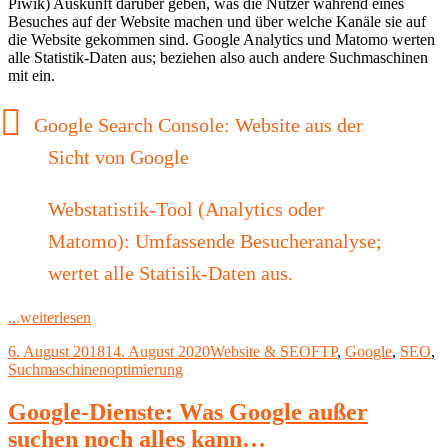
Piwik) Auskunft darüber geben, was die Nutzer während eines
Besuches auf der Website machen und über welche Kanäle sie auf
die Website gekommen sind. Google Analytics und Matomo werten
alle Statistik-Daten aus; beziehen also auch andere Suchmaschinen
mit ein.
Google Search Console: Website aus der
Sicht von Google
Webstatistik-Tool (Analytics oder
Matomo): Umfassende Besucheranalyse;
wertet alle Statisik-Daten aus.
"Google
...weiterlesen
Search
Veröffentlicht
Kategorien
Schlagwörter
6. August 2018
14. August 2020
Website & SEO
FTP
,
Google
,
SEO
,
Console
am
Suchmaschinenoptimierung
(früher:
Google
Webmaster
Google-Dienste: Was Google außer
Tools)"
suchen noch alles kann…