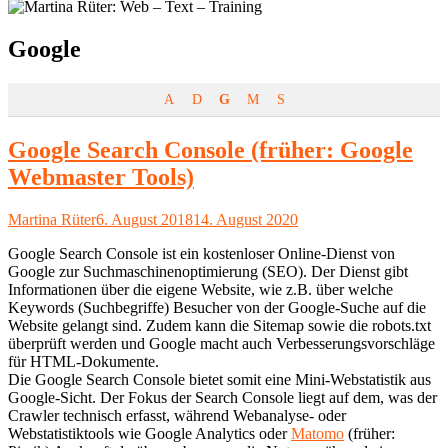
Schlagwort:
Google
A
D
G
M
S
Google Search Console (früher: Google
Webmaster Tools)
Autor
Veröffentlicht
Martina Rüter
6. August 2018
14. August 2020
am
Google Search Console ist ein kostenloser Online-Dienst von
Google zur Suchmaschinenoptimierung (SEO). Der Dienst gibt
Informationen über die eigene Website, wie z.B. über welche
Keywords (Suchbegriffe) Besucher von der Google-Suche auf die
Website gelangt sind. Zudem kann die Sitemap sowie die robots.txt
überprüft werden und Google macht auch Verbesserungsvorschläge
für HTML-Dokumente.
Die Google Search Console bietet somit eine Mini-Webstatistik aus
Google-Sicht. Der Fokus der Search Console liegt auf dem, was der
Crawler technisch erfasst, während Webanalyse- oder
Webstatistiktools wie Google Analytics oder
Matomo
(früher: