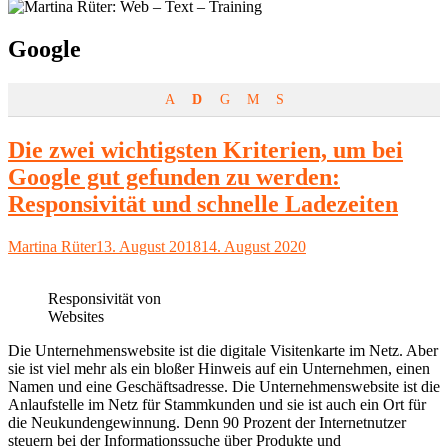
Schlagwort:
Google
A
D
G
M
S
Die zwei wichtigsten Kriterien, um bei
Google gut gefunden zu werden:
Responsivität und schnelle Ladezeiten
Autor
Veröffentlicht
Martina Rüter
13. August 2018
14. August 2020
am
Responsivität von
Websites
Die Unternehmenswebsite ist die digitale Visitenkarte im Netz. Aber
sie ist viel mehr als ein bloßer Hinweis auf ein Unternehmen, einen
Namen und eine Geschäftsadresse. Die Unternehmenswebsite ist die
Anlaufstelle im Netz für Stammkunden und sie ist auch ein Ort für
die Neukundengewinnung. Denn 90 Prozent der Internetnutzer
steuern bei der Informationssuche über Produkte und