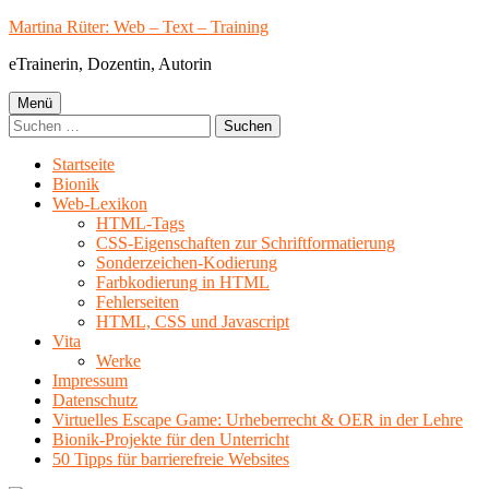
Springe
Martina Rüter: Web – Text – Training
zum
eTrainerin, Dozentin, Autorin
Inhalt
Primäres
Menü
Suchen
Menü
nach:
Startseite
Bionik
Web-Lexikon
HTML-Tags
CSS-Eigenschaften zur Schriftformatierung
Sonderzeichen-Kodierung
Farbkodierung in HTML
Fehlerseiten
HTML, CSS und Javascript
Vita
Werke
Impressum
Datenschutz
Virtuelles Escape Game: Urheberrecht & OER in der Lehre
Bionik-Projekte für den Unterricht
50 Tipps für barrierefreie Websites