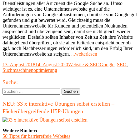
Dienstleistungen aller Art zuerst die Google-Suche an. Umso
wichtiger ist es, eine Unternehmenswebsite gut auf die
Anforderungen von Google abzustimmen, damit sie von Google gut
gefunden und gut bewertet wird. Gleichzeitig muss die
Unternehmenswebsite für Kunden und potentiellen Neukunden
ansprechend und überzeugend sein, damit sie nicht gleich wieder
wegklicken. Deshalb sollten Inhaber von Zeit zu Zeit ihre Website
dahingehend überprüfen, ob sie allen Kriterien entspricht oder ob
ggf. noch Nachbesserungen erforderlich sind, um den Erfolg Ihrer
"Die
Unternehmenswebsite zu steigern.
...weiterlesen
zwei
Veröffentlicht
Kategorien
Schlagwörter
13. August 2018
14. August 2020
Website & SEO
Google
,
SEO
,
wichtigsten
am
Suchmaschinenoptimierung
Kriterien,
um
Haupt-
bei
Suche:
Google
Seitenleiste
Suchen
gut
nach:
gefunden
NEU: 33 x interaktive Übungen selbst erstellen –
zu
werden:
Fächerübergreifende H5P-Übungen
Responsivität
und
schnelle
Weitere Bücher:
Ladezeiten"
50 Tipps für barrierefreie Websites