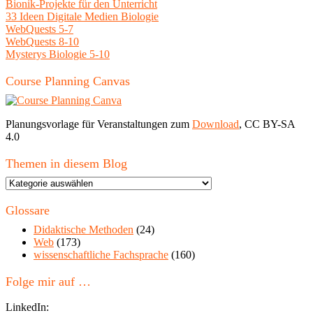
Bionik-Projekte für den Unterricht
33 Ideen Digitale Medien Biologie
WebQuests 5-7
WebQuests 8-10
Mysterys Biologie 5-10
Course Planning Canvas
Planungsvorlage für Veranstaltungen zum
Download
, CC BY-SA
4.0
Themen in diesem Blog
Themen
in
diesem
Glossare
Blog
Didaktische Methoden
(24)
Web
(173)
wissenschaftliche Fachsprache
(160)
Folge mir auf …
LinkedIn: