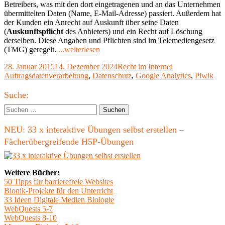
Betreibers, was mit den dort eingetragenen und an das Unternehmen
übermittelten Daten (Name, E-Mail-Adresse) passiert. Außerdem hat
der Kunden ein Anrecht auf Auskunft über seine Daten
(
Auskunftspflicht
des Anbieters) und ein Recht auf Löschung
derselben. Diese Angaben und Pflichten sind im Telemediengesetz
"Datenschutzerklärung
(TMG) geregelt.
...weiterlesen
für
Veröffentlicht
Kategorien
Schlagwörter
28. Januar 2015
14. Dezember 2024
Recht im Internet
die
am
Auftragsdatenverarbeitung
,
Datenschutz
,
Google Analytics
,
Piwik
Website!?"
Haupt-
Suche:
Seitenleiste
Suchen
nach:
NEU: 33 x interaktive Übungen selbst erstellen –
Fächerübergreifende H5P-Übungen
Weitere Bücher:
50 Tipps für barrierefreie Websites
Bionik-Projekte für den Unterricht
33 Ideen Digitale Medien Biologie
WebQuests 5-7
WebQuests 8-10