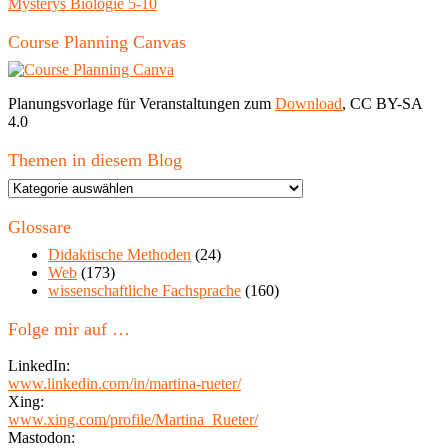
Mysterys Biologie 5-10
Course Planning Canvas
Planungsvorlage für Veranstaltungen zum
Download
, CC BY-SA
4.0
Themen in diesem Blog
Themen
in
diesem
Glossare
Blog
Didaktische Methoden
(24)
Web
(173)
wissenschaftliche Fachsprache
(160)
Folge mir auf …
LinkedIn:
www.linkedin.com/in/martina-rueter/
Xing:
www.xing.com/profile/Martina_Rueter/
Mastodon: