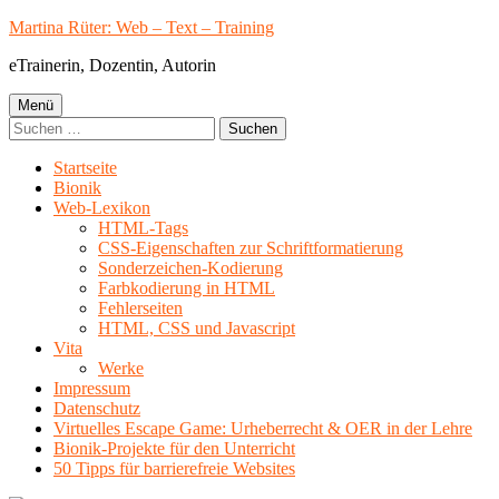
Springe
Martina Rüter: Web – Text – Training
zum
eTrainerin, Dozentin, Autorin
Inhalt
Primäres
Menü
Suchen
Menü
nach:
Startseite
Bionik
Web-Lexikon
HTML-Tags
CSS-Eigenschaften zur Schriftformatierung
Sonderzeichen-Kodierung
Farbkodierung in HTML
Fehlerseiten
HTML, CSS und Javascript
Vita
Werke
Impressum
Datenschutz
Virtuelles Escape Game: Urheberrecht & OER in der Lehre
Bionik-Projekte für den Unterricht
50 Tipps für barrierefreie Websites