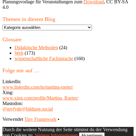
Planungsvorlage für Veranstaltungen zum
Download
, CC BY-SA
4.0
Themen in diesem Blog
Themen
in
diesem
Glossare
Blog
Didaktische Methoden
(24)
Web
(173)
wissenschaftliche Fachsprache
(160)
Folge mir auf …
LinkedIn:
www.linkedin.com/in/martina-rueter/
Xing:
www.xing.com/profile/Martina_Rueter/
Mastodon:
@myfyde@bildung.social
Footer
Verwendet
Tiny Framework
•
Inhalt
Durch die weitere Nutzung der Seite stimmst du der Verwendung
von Cookies zu.
Weitere Informationen
Akzeptieren