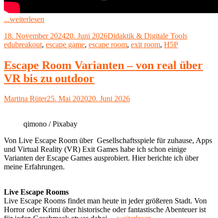
"Escape
...weiterlesen
Games
Veröffentlicht
Kategorien
Schlagwör
18. November 2024
20. Juni 2026
Didaktik & Digitale Tools
im
am
edubreakout
,
escape game
,
escape room
,
exit room
,
H5P
Bildungskontext"
Escape Room Varianten – von real über
VR bis zu outdoor
Autor
Veröffentlicht
Martina Rüter
25. Mai 2020
20. Juni 2026
am
qimono / Pixabay
Von Live Escape Room über Gesellschaftsspiele für zuhause, Apps
und Virtual Reality (VR) Exit Games habe ich schon einige
Varianten der Escape Games ausprobiert. Hier berichte ich über
meine Erfahrungen.
Live Escape Rooms
Live Escape Rooms findet man heute in jeder größeren Stadt. Von
Horror oder Krimi über historische oder fantastische Abenteuer ist
"Escape