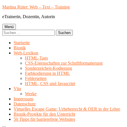
Springe
Martina Rüter: Web – Text – Training
zum
eTrainerin, Dozentin, Autorin
Inhalt
Primäres
Menü
Suchen
Menü
nach:
Startseite
Bionik
Web-Lexikon
HTML-Tags
CSS-Eigenschaften zur Schriftformatierung
Sonderzeichen-Kodierung
Farbkodierung in HTML
Fehlerseiten
HTML, CSS und Javascript
Vita
Werke
Impressum
Datenschutz
Virtuelles Escape Game: Urheberrecht & OER in der Lehre
Bionik-Projekte für den Unterricht
50 Tipps für barrierefreie Websites