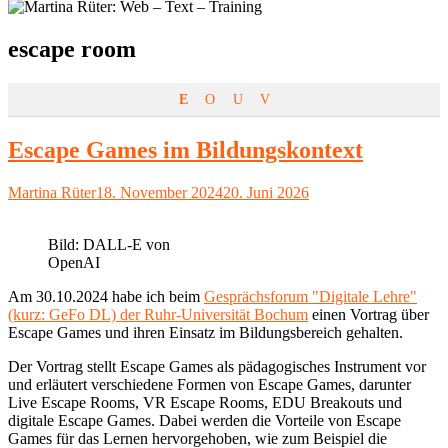
Schlagwort:
escape room
E
O
U
V
Escape Games im Bildungskontext
Autor
Veröffentlicht
Martina Rüter
18. November 2024
20. Juni 2026
am
Bild: DALL-E von
OpenAI
Am 30.10.2024 habe ich beim
Gesprächsforum "Digitale Lehre"
(kurz: GeFo DL) der Ruhr-Universität Bochum
einen Vortrag über
Escape Games und ihren Einsatz im Bildungsbereich gehalten.
Der Vortrag stellt Escape Games als pädagogisches Instrument vor
und erläutert verschiedene Formen von Escape Games, darunter
Live Escape Rooms, VR Escape Rooms, EDU Breakouts und
digitale Escape Games. Dabei werden die Vorteile von Escape
Games für das Lernen hervorgehoben, wie zum Beispiel die