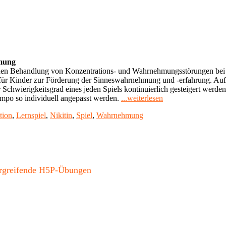
hmung
schen Behandlung von Konzentrations- und Wahrnehmungsstörungen bei
 für Kinder zur Förderung der Sinneswahrnehmung und -erfahrung. Auf sp
 Schwierigkeitsgrad eines jeden Spiels kontinuierlich gesteigert werd
"Nikitin
mpo so individuell angepasst werden.
...weiterlesen
Spiele
tion
,
Lernspiel
,
Nikitin
,
Spiel
,
Wahrnehmung
fördern
Kinder"
bergreifende H5P-Übungen