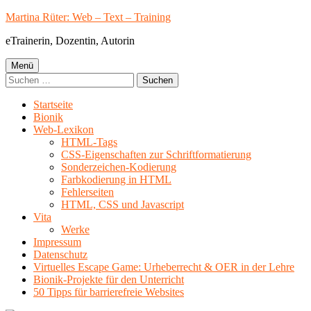
Springe
Martina Rüter: Web – Text – Training
zum
eTrainerin, Dozentin, Autorin
Inhalt
Primäres
Menü
Suchen
Menü
nach:
Startseite
Bionik
Web-Lexikon
HTML-Tags
CSS-Eigenschaften zur Schriftformatierung
Sonderzeichen-Kodierung
Farbkodierung in HTML
Fehlerseiten
HTML, CSS und Javascript
Vita
Werke
Impressum
Datenschutz
Virtuelles Escape Game: Urheberrecht & OER in der Lehre
Bionik-Projekte für den Unterricht
50 Tipps für barrierefreie Websites