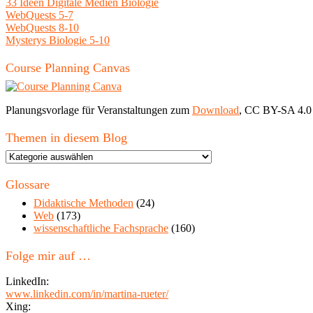
33 Ideen Digitale Medien Biologie
WebQuests 5-7
WebQuests 8-10
Mysterys Biologie 5-10
Course Planning Canvas
Planungsvorlage für Veranstaltungen zum
Download
, CC BY-SA 4.0
Themen in diesem Blog
Themen
in
diesem
Glossare
Blog
Didaktische Methoden
(24)
Web
(173)
wissenschaftliche Fachsprache
(160)
Folge mir auf …
LinkedIn:
www.linkedin.com/in/martina-rueter/
Xing: