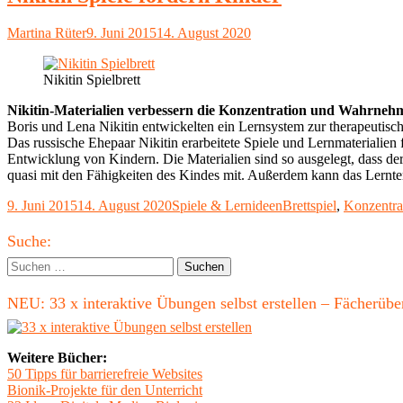
Autor
Veröffentlicht
Martina Rüter
9. Juni 2015
14. August 2020
am
Nikitin Spielbrett
Nikitin-Materialien verbessern die Konzentration und Wahrne
Boris und Lena Nikitin entwickelten ein Lernsystem zur therapeuti
Das russische Ehepaar Nikitin erarbeitete Spiele und Lernmaterialien
Entwicklung von Kindern. Die Materialien sind so ausgelegt, dass der
quasi mit den Fähigkeiten des Kindes mit. Außerdem kann das Lernte
Veröffentlicht
Kategorien
Schlagwörter
9. Juni 2015
14. August 2020
Spiele & Lernideen
Brettspiel
,
Konzentra
am
Haupt-
Suche:
Seitenleiste
Suchen
nach:
NEU: 33 x interaktive Übungen selbst erstellen – Fächerü
Weitere Bücher:
50 Tipps für barrierefreie Websites
Bionik-Projekte für den Unterricht