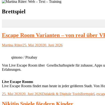
Schlagwort:
Brettspiel
Escape Room Varianten – von real über VR
Autor
Veröffentlicht
Martina Rüter
25. Mai 2020
20. Juni 2026
am
qimono / Pixabay
Von Live Escape Room über Gesellschaftsspiele für zuhause, Apps un
Erfahrungen.
Live Escape Rooms
Live Escape Rooms findet man heute in jeder größeren Stadt. Von Hor
Veröffentlicht
Kategorien
Schlagwörter
25. Mai 2020
20. Juni 2026
Didaktik & Digitale Tools
Brettspiel
,
escap
am
Nikitin Spiele fördern Kinder