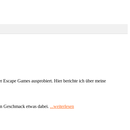
r Escape Games ausprobiert. Hier berichte ich über meine
"Escape
eden Geschmack etwas dabei.
...weiterlesen
Room
Varianten
–
von