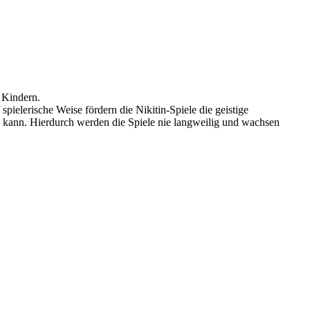
real
über
VR
bis
zu
outdoor"
 Kindern.
ielerische Weise fördern die Nikitin-Spiele die geistige
en kann. Hierdurch werden die Spiele nie langweilig und wachsen