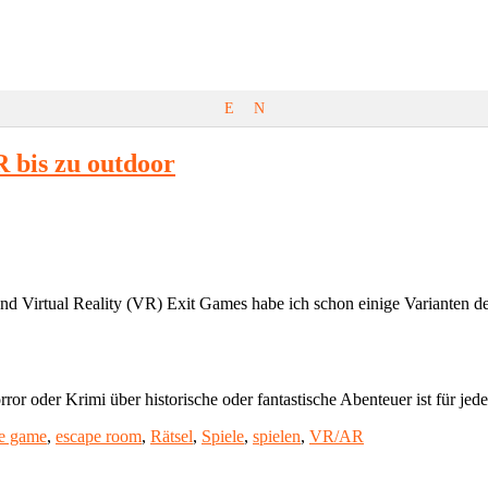
E
N
 bis zu outdoor
d Virtual Reality (VR) Exit Games habe ich schon einige Varianten de
ror oder Krimi über historische oder fantastische Abenteuer ist für j
e game
,
escape room
,
Rätsel
,
Spiele
,
spielen
,
VR/AR