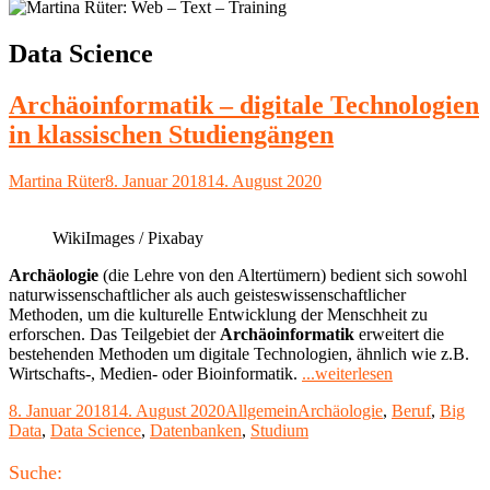
Schlagwort:
Data Science
Archäoinformatik – digitale Technologien
in klassischen Studiengängen
Autor
Veröffentlicht
Martina Rüter
8. Januar 2018
14. August 2020
am
WikiImages / Pixabay
Archäologie
(die Lehre von den Altertümern) bedient sich sowohl
naturwissenschaftlicher als auch geisteswissenschaftlicher
Methoden, um die kulturelle Entwicklung der Menschheit zu
erforschen. Das Teilgebiet der
Archäoinformatik
erweitert die
bestehenden Methoden um digitale Technologien, ähnlich wie z.B.
"Archäoinfor
Wirtschafts-, Medien- oder Bioinformatik.
...weiterlesen
–
Veröffentlicht
Kategorien
Schlagwörter
8. Januar 2018
14. August 2020
Allgemein
Archäologie
,
Beruf
,
Big
digitale
am
Data
,
Data Science
,
Datenbanken
,
Studium
Technologien
in
Haupt-
klassischen
Suche: