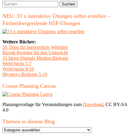
Studiengänge
Seitenleiste
Suchen
nach:
NEU: 33 x interaktive Übungen selbst erstellen –
Fächerübergreifende H5P-Übungen
Weitere Bücher:
50 Tipps für barrierefreie Websites
Bionik-Projekte für den Unterricht
33 Ideen Digitale Medien Biologie
WebQuests 5-7
WebQuests 8-10
Mysterys Biologie 5-10
Course Planning Canvas
Planungsvorlage für Veranstaltungen zum
Download
, CC BY-SA
4.0
Themen in diesem Blog
Themen
in