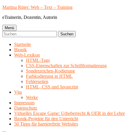
Springe
Martina Rüter: Web – Text – Training
zum
eTrainerin, Dozentin, Autorin
Inhalt
Primäres
Menü
Suchen
Menü
nach:
Startseite
Bionik
Web-Lexikon
HTML-Tags
CSS-Eigenschaften zur Schriftformatierung
Sonderzeichen-Kodierung
Farbkodierung in HTML
Fehlerseiten
HTML, CSS und Javascript
Vita
Werke
Impressum
Datenschutz
Virtuelles Escape Game: Urheberrecht & OER in der Lehre
Bionik-Projekte für den Unterricht
50 Tipps für barrierefreie Websites