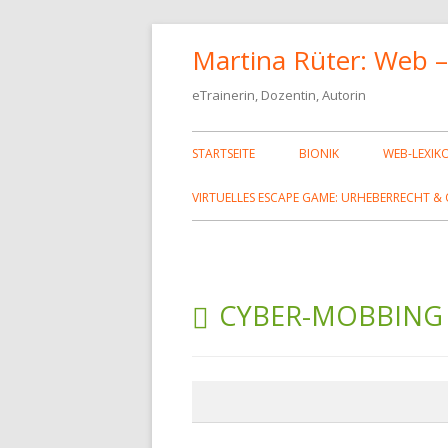
Springe
Martina Rüter: Web –
zum
Inhalt
eTrainerin, Dozentin, Autorin
Primäres
STARTSEITE
BIONIK
WEB-LEXIK
Menü
HTML-TA
VIRTUELLES ESCAPE GAME: URHEBERRECHT & 
CSS-EIGE
SCHRIFT
SCHLAGWORT:
SONDERZE
CYBER-MOBBING
FARBKODI
FEHLERSE
HTML, CS