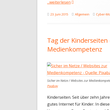
"Handy- und E-Mail-
...weiterlesen
Veröffentlicht
Kategorien
Schlagwö
23. Juni 2015
Allgemein
Cyber-M
am
Tag der Kinderseiten
Medienkompetenz
Sicher im Netze / Websites zur Medienkompete
Pixabay
Kinderseiten. Seit über zehn Jahre
gutes Internet für Kinder. In die