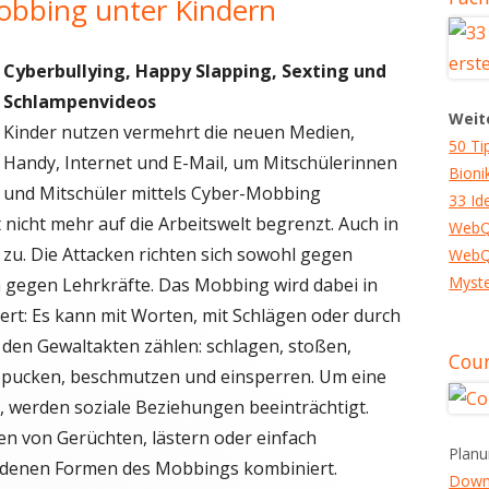
obbing unter Kindern
Cyberbullying, Happy Slapping,
Sexting
und
Schlampenvideos
Weit
Kinder nutzen vermehrt die neuen Medien,
50 Ti
Handy, Internet und E-Mail, um Mitschülerinnen
Bioni
und Mitschüler mittels Cyber-Mobbing
33 Id
nicht mehr auf die Arbeitswelt begrenzt. Auch in
WebQ
u. Die Attacken richten sich sowohl gegen
WebQ
Myste
h gegen Lehrkräfte. Das Mobbing wird dabei in
ert: Es kann mit Worten, mit Schlägen oder durch
 den Gewaltakten zählen: schlagen, stoßen,
Cour
espucken, beschmutzen und einsperren. Um eine
, werden soziale Beziehungen beeinträchtigt.
en von Gerüchten, lästern oder einfach
Planu
iedenen Formen des Mobbings kombiniert.
Down