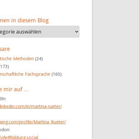
men in diesem Blog
men
em
sare
tische Methoden
(24)
173)
nschaftliche Fachsprache
(160)
e mir auf …
dIn:
inkedin.com/in/martina-rueter/
ing.com/profile/Martina_Rueter/
odon:
de@bildung.social