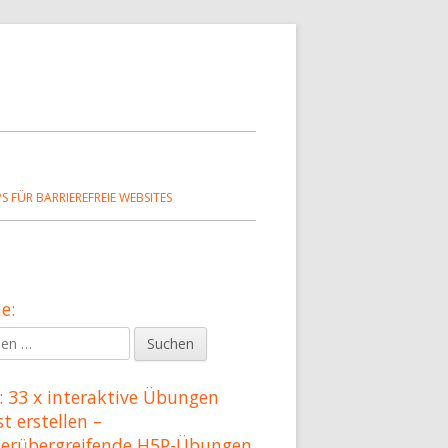
PS FÜR BARRIEREFREIE WEBSITES
e:
upt-
en
tenleiste
 33 x interaktive Übungen
st erstellen –
herübergreifende H5P-Übungen