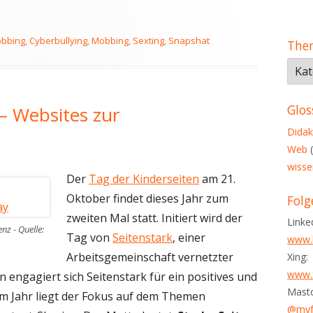
Mobbing unter Kindern"
rter
obbing
,
Cyberbullying
,
Mobbing
,
Sexting
,
Snapshat
The
The
in
dies
Glos
 – Websites zur
Blog
Didak
Web
(
wisse
Der
Tag der Kinderseiten
am 21.
Oktober findet dieses Jahr zum
Folg
zweiten Mal statt. Initiert wird der
Linke
nz - Quelle:
Tag von
Seitenstark
, einer
www.l
Arbeitsgemeinschaft vernetzter
Xing:
www.x
n engagiert sich Seitenstark für ein positives und
Mast
sem Jahr liegt der Fokus auf dem Themen
@myfy