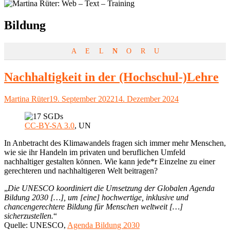
Schlagwort:
Bildung
A
E
L
N
O
R
U
Nachhaltigkeit in der (Hochschul-)Lehre
Autor
Veröffentlicht
Martina Rüter
19. September 2022
14. Dezember 2024
am
CC-BY-SA 3.0
, UN
In Anbetracht des Klimawandels fragen sich immer mehr Menschen,
wie sie ihr Handeln im privaten und beruflichen Umfeld
nachhaltiger gestalten können. Wie kann jede*r Einzelne zu einer
gerechteren und nachhaltigeren Welt beitragen?
„
Die UNESCO koordiniert die Umsetzung der Globalen Agenda
Bildung 2030 […], um [eine] hochwertige, inklusive und
chancengerechtere Bildung für Menschen weltweit […]
sicherzustellen.
“
Quelle: UNESCO,
Agenda Bildung 2030