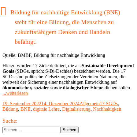
Bildung für nachhaltige Entwicklung (BNE)
steht für eine Bildung, die Menschen zu
zukunftsfähigem Denken und Handeln
befähigt.
Quelle: BMBF, Bildung für nachhaltige Entwicklung
Hierzu wurden 17 Ziele definiert, die als
Sustainable Development
Goals
(SDGs, sprich: S-Di-Dschies) bezeichnet werden. Die 17
SGDs sind politische Zielsetzungen der Vereinten Nationen, die
weltweit der Sicherung einer nachhaltigen Entwicklung auf
ökonomischer, sozialer sowie ökologischer Ebene
dienen sollen.
"Nachhaltigkeit
...weiterlesen
in
Veröffentlicht
Kategorien
Schlagwörter
19. September 2022
14. Dezember 2024
Allgemein
17 SGDs
,
der
am
Bildung
,
BNE
,
digitale Lehre
,
Digitalisierung
,
Nachhaltigkeit
(Hochschul-)Lehre"
Haupt-
Suche:
Seitenleiste
Suchen
nach: