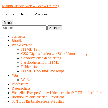
Springe
Martina Rüter: Web – Text – Training
zum
eTrainerin, Dozentin, Autorin
Inhalt
Primäres
Menü
Suchen
Menü
nach:
Startseite
Bionik
Web-Lexikon
HTML-Tags
CSS-Eigenschaften zur Schriftformatierung
Sonderzeichen-Kodierung
Farbkodierung in HTML
Fehlerseiten
HTML, CSS und Javascript
Vita
Werke
Impressum
Datenschutz
Virtuelles Escape Game: Urheberrecht & OER in der Lehre
Bionik-Projekte für den Unterricht
50 Tipps für barrierefreie Websites