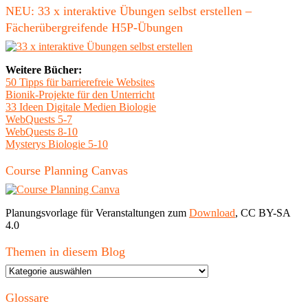
NEU: 33 x interaktive Übungen selbst erstellen –
Fächerübergreifende H5P-Übungen
Weitere Bücher:
50 Tipps für barrierefreie Websites
Bionik-Projekte für den Unterricht
33 Ideen Digitale Medien Biologie
WebQuests 5-7
WebQuests 8-10
Mysterys Biologie 5-10
Course Planning Canvas
Planungsvorlage für Veranstaltungen zum
Download
, CC BY-SA
4.0
Themen in diesem Blog
Themen
in
diesem
Glossare
Blog