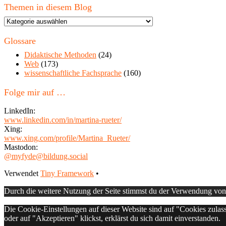
Themen in diesem Blog
Themen
in
diesem
Glossare
Blog
Didaktische Methoden
(24)
Web
(173)
wissenschaftliche Fachsprache
(160)
Folge mir auf …
LinkedIn:
www.linkedin.com/in/martina-rueter/
Xing:
www.xing.com/profile/Martina_Rueter/
Mastodon:
@myfyde@bildung.social
Footer
Verwendet
Tiny Framework
•
Inhalt
Durch die weitere Nutzung der Seite stimmst du der Verwendung vo
Die Cookie-Einstellungen auf dieser Website sind auf "Cookies zulas
oder auf "Akzeptieren" klickst, erklärst du sich damit einverstanden.