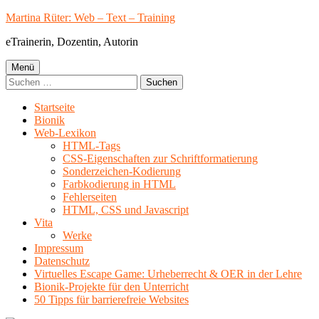
Springe
Martina Rüter: Web – Text – Training
zum
eTrainerin, Dozentin, Autorin
Inhalt
Primäres
Menü
Suchen
Menü
nach:
Startseite
Bionik
Web-Lexikon
HTML-Tags
CSS-Eigenschaften zur Schriftformatierung
Sonderzeichen-Kodierung
Farbkodierung in HTML
Fehlerseiten
HTML, CSS und Javascript
Vita
Werke
Impressum
Datenschutz
Virtuelles Escape Game: Urheberrecht & OER in der Lehre
Bionik-Projekte für den Unterricht
50 Tipps für barrierefreie Websites