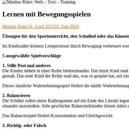
Lernen mit Bewegungsspielen
Autor
Veröffentlicht
Martina Rüter
14. April 2015
20. Juni 2026
am
Übungen für den Sportunterricht, den Schulhof oder das Klasse
Im Kindesalter können Lernprozesse durch Bewegung verbessert werd
5 ausgewählte Spielvorschläge
1. Stille Post mal anderes
Die Kinder stehen in einer Reihe hintereinander. Das letzte Kind m
gemalt. Das erste Kind der Reihe malt das, was es gespürt hat, auf e
Dieses sinnliche Wahrnehmungsspiel fördert die taktile Wahrnehmungs
2. Balancieren
Die Schüler sollen einen Radiergummi auf ein Ende des Lineals lege
einander anzustoßen. Sehr geschickte Balancierkünstler könne dabei a
Das Balancierspiel fördert Konzentration und Gleichgewicht.
3. Richtig- oder Falsch