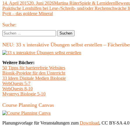
Veröffentlicht
Autor
Kategorien
Schlagw
14. April 2015
20. Juni 2026
Martina Rüter
Spiele & Lernideen
Bewegu
am
Beitragsnavigation
Vorheriger
Praktische Lernhilfen bei Lese-/Schreib- und/oder Rechenschwäche 
Beitrag:
Nächster
Pyrit – das goldene Mineral
Beitrag
Haupt-
Suche:
Seitenleiste
Suchen
nach:
NEU: 33 x interaktive Übungen selbst erstellen – Fächerü
Weitere Bücher:
50 Tipps für barrierefreie Websites
Bionik-Projekte für den Unterricht
33 Ideen Digitale Medien Biologie
WebQuests 5-7
WebQuests 8-10
Mysterys Biologie 5-10
Course Planning Canvas
Planungsvorlage für Veranstaltungen zum
Download
, CC BY-SA 4.0