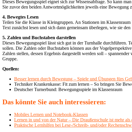
Dieses Bewegungsspiel eignet sich zur Wissensabfrage. So kann man 
Sie zuvor den beiden Antwortmöglichkeiten jeweils eine Bewegung zu.
4. Bewegtes Lesen
Teilen Sie die Klasse in Kleingruppen. An Stationen im Klassenraum 
Text zunächst lesen und sich dann gemeinsam überlegen, wie sie den I
5. Zahlen und Buchstaben darstellen
Dieses Bewegungsspiel lässt sich gut in der Turnhalle durchführen. 
sollen. Die Zahlen oder Buchstaben können aus der Vogelperspektive
Zahlen stellen, dessen Ergebnis dargestellt werden soll – spannender 
Gruppe.
Quellen:
Besser lernen durch Bewegung – Spiele und Übungen fürs Geh
Techniker Krankenkasse: Fit zum lernen – So bringen Sie Bew
Deutscher Turnerbund: Bewegungsspiele im Klassenraum
Das könnte Sie auch interessieren:
Mobiles Lernen und Notebook-Klassen
Lernen in und von der Natur – Die Draußenschule ist mehr als
Praktische Lernhilfen bei Lese-/Schreib- und/oder Rechensch