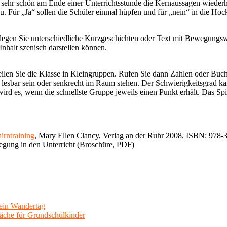
sehr schön am Ende einer Unterrichtsstunde die Kernaussagen wiederho
 Für „Ja“ sollen die Schüler einmal hüpfen und für „nein“ in die Hoc
legen Sie unterschiedliche Kurzgeschichten oder Text mit Bewegungswör
nhalt szenisch darstellen können.
Teilen Sie die Klasse in Kleingruppen. Rufen Sie dann Zahlen oder Buc
 lesbar sein oder senkrecht im Raum stehen. Der Schwierigkeitsgrad k
wird es, wenn die schnellste Gruppe jeweils einen Punkt erhält. Das Spi
irntraining
, Mary Ellen Clancy, Verlag an der Ruhr 2008, ISBN: 978-
egung in den Unterricht (Broschüre, PDF)
 ein Wandertag
wäche für Grundschulkinder