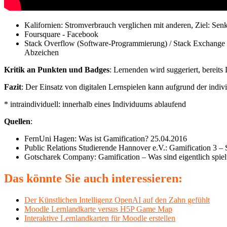
Kalifornien: Stromverbrauch verglichen mit anderen, Ziel: Se
Foursquare - Facebook
Stack Overflow (Software-Programmierung) / Stack Exchange (A
Abzeichen
Kritik an Punkten und Badges
: Lernenden wird suggeriert, bereit
Fazit
: Der Einsatz von digitalen Lernspielen kann aufgrund der indivi
* intraindividuell: innerhalb eines Individuums ablaufend
Quellen
:
FernUni Hagen: Was ist Gamification? 25.04.2016
Public Relations Studierende Hannover e.V.: Gamification 3 – 
Gotscharek Company: Gamification – Was sind eigentlich spi
Das könnte Sie auch interessieren:
Der Künstlichen Intelligenz OpenAI auf den Zahn gefühlt
Moodle Lernlandkarte versus H5P Game Map
Interaktive Lernlandkarten für Moodle erstellen