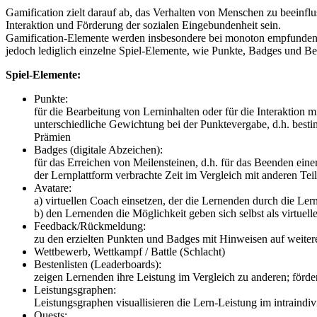
Gamification zielt darauf ab, das Verhalten von Menschen zu beeinfluss
Interaktion und Förderung der sozialen Eingebundenheit sein.
Gamification-Elemente werden insbesondere bei monoton empfundenen
jedoch lediglich einzelne Spiel-Elemente, wie Punkte, Badges und Bes
Spiel-Elemente:
Punkte:
für die Bearbeitung von Lerninhalten oder für die Interaktion mi
unterschiedliche Gewichtung bei der Punktevergabe, d.h. best
Prämien
Badges (digitale Abzeichen):
für das Erreichen von Meilensteinen, d.h. für das Beenden einer 
der Lernplattform verbrachte Zeit im Vergleich mit anderen Te
Avatare:
a) virtuellen Coach einsetzen, der die Lernenden durch die Lern
b) den Lernenden die Möglichkeit geben sich selbst als virtuell
Feedback/Rückmeldung:
zu den erzielten Punkten und Badges mit Hinweisen auf weitere
Wettbewerb, Wettkampf / Battle (Schlacht)
Bestenlisten (Leaderboards):
zeigen Lernenden ihre Leistung im Vergleich zu anderen; förder
Leistungsgraphen:
Leistungsgraphen visuallisieren die Lern-Leistung im intraindi
Quests: