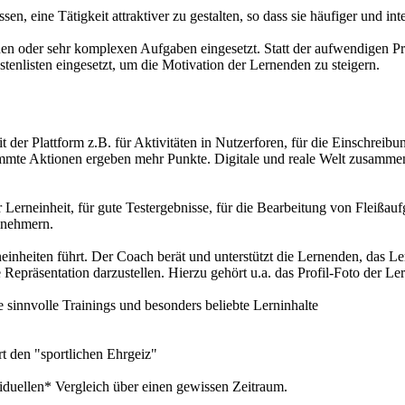
en, eine Tätigkeit attraktiver zu gestalten, so dass sie häufiger und in
 oder sehr komplexen Aufgaben eingesetzt. Statt der aufwendigen Pro
tenlisten eingesetzt, um die Motivation der Lernenden zu steigern.
t der Plattform z.B. für Aktivitäten in Nutzerforen, für die Einschreib
immte Aktionen ergeben mehr Punkte. Digitale und reale Welt zusammen
Lerneinheit, für gute Testergebnisse, für die Bearbeitung von Fleißaufga
ilnehmern.
einheiten führt. Der Coach berät und unterstützt die Lernenden, das Le
e Repräsentation darzustellen. Hierzu gehört u.a. das Profil-Foto der L
 sinnvolle Trainings und besonders beliebte Lerninhalte
t den "sportlichen Ehrgeiz"
viduellen* Vergleich über einen gewissen Zeitraum.