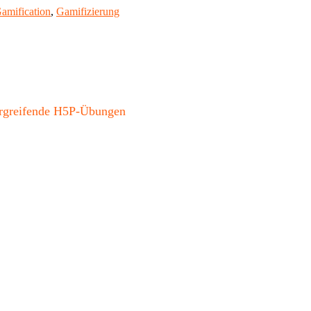
chlagwörter
amification
,
Gamifizierung
bergreifende H5P-Übungen