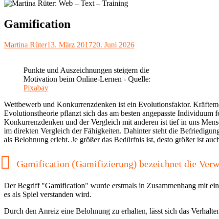
Gamification
Autor
Veröffentlicht
Martina Rüter
13. März 2017
20. Juni 2026
am
Punkte und Auszeichnungen steigern die
Motivation beim Online-Lernen - Quelle:
Pixabay
Wettbewerb und Konkurrenzdenken ist ein Evolutionsfaktor. Kräftem
Evolutionstheorie pflanzt sich das am besten angepasste Individuum f
Konkurrenzdenken und der Vergleich mit anderen ist tief in uns Mens
im direkten Vergleich der Fähigkeiten. Dahinter steht die Befriedig
als Belohnung erlebt. Je größer das Bedürfnis ist, desto größer ist auc
Gamification (Gamifizierung) bezeichnet die Verw
Der Begriff "Gamification" wurde erstmals in Zusammenhang mit eine
es als Spiel verstanden wird.
Durch den Anreiz eine Belohnung zu erhalten, lässt sich das Verhalt