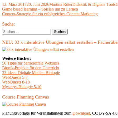
Veröffentlicht
Autor
Kategorien
S
13. März 2017
20. Juni 2026
Martina Rüter
Didaktik & Digitale Tools
G
am
Beitragsnavigation
Vorheriger
Game based learning – Spielen um zu Lernen
Beitrag:
Nächster
Content-Strategie für ein erfolgreiches Content Marketing
Beitrag
Haupt-
Suche:
Seitenleiste
Suchen
nach:
NEU: 33 x interaktive Übungen selbst erstellen – Fächerü
Weitere Bücher:
50 Tipps für barrierefreie Websites
Bionik-Projekte für den Unterricht
33 Ideen Digitale Medien Biologie
WebQuests 5-7
WebQuests 8-10
Mysterys Biologie 5-10
Course Planning Canvas
Planungsvorlage für Veranstaltungen zum
Download
, CC BY-SA 4.0