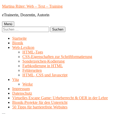
Springe
Martina Rüter: Web – Text – Training
zum
eTrainerin, Dozentin, Autorin
Inhalt
Primäres
Menü
Suchen
Menü
nach:
Startseite
Bionik
Web-Lexikon
HTML-Tags
CSS-Eigenschaften zur Schriftformatierung
Sonderzeichen-Kodierung
Farbkodierung in HTML
Fehlerseiten
HTML, CSS und Javascript
Vita
Werke
Impressum
Datenschutz
Virtuelles Escape Game: Urheberrecht & OER in der Lehre
Bionik-Projekte für den Unterricht
50 Tipps für barrierefreie Websites