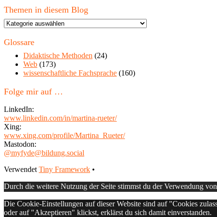
Themen in diesem Blog
Themen
in
diesem
Glossare
Blog
Didaktische Methoden
(24)
Web
(173)
wissenschaftliche Fachsprache
(160)
Folge mir auf …
LinkedIn:
www.linkedin.com/in/martina-rueter/
Xing:
www.xing.com/profile/Martina_Rueter/
Mastodon:
@myfyde@bildung.social
Footer
Verwendet
Tiny Framework
•
Inhalt
Durch die weitere Nutzung der Seite stimmst du der Verwendung vo
Die Cookie-Einstellungen auf dieser Website sind auf "Cookies zulas
oder auf "Akzeptieren" klickst, erklärst du sich damit einverstanden.