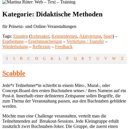
Kategorie:
Didaktische Methoden
für Präsenz- und Online-Veranstaltungen
Tags:
Einstieg
(
Icebreaker
,
Kennenlernen
,
Aktivierung
,
Spiel
) –
Erarbeitung
–
Ergebnissicherung
–
Vertiefung / Transfer
–
Wiederholung
–
Reflexion
–
Feedback
3
5
B
C
D
G
K
L
P
Q
S
T
U
V
W
Z
Scabble
Jede*r Teilnehmer*in schreibt in einem Miro-, Mural-, oder
Concept-Board den ersten Buchstaben seines / ihres Namens auf ein
Post-it. Innerhalb einer definierten Zeitspanne sollen Begriffe, die
zum Thema der Veranstaltung passen, aus den Buchstaben gebildete
werden.
Möchte man eine Challenge veranstalten, verteilt man die
Teilnehmenden auf Breakout-Sessions. Jede Kleingruppe erhält
zusätzlich zwei Buchstaben-Joker. Die Gruppe, die zuerst einen