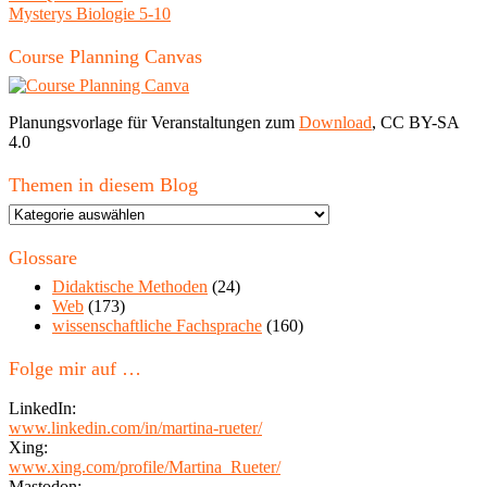
Mysterys Biologie 5-10
Course Planning Canvas
Planungsvorlage für Veranstaltungen zum
Download
, CC BY-SA
4.0
Themen in diesem Blog
Themen
in
diesem
Glossare
Blog
Didaktische Methoden
(24)
Web
(173)
wissenschaftliche Fachsprache
(160)
Folge mir auf …
LinkedIn:
www.linkedin.com/in/martina-rueter/
Xing:
www.xing.com/profile/Martina_Rueter/
Mastodon: