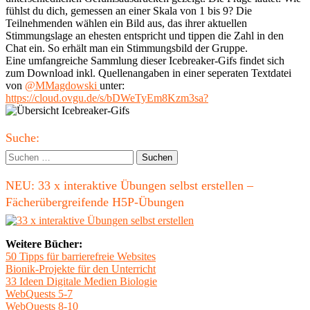
fühlst du dich, gemessen an einer Skala von 1 bis 9? Die
Teilnehmenden wählen ein Bild aus, das ihrer aktuellen
Stimmungslage an ehesten entspricht und tippen die Zahl in den
Chat ein. So erhält man ein Stimmungsbild der Gruppe.
Eine umfangreiche Sammlung dieser Icebreaker-Gifs findet sich
zum Download inkl. Quellenangaben in einer seperaten Textdatei
von
@MMagdowski
unter:
https://cloud.ovgu.de/s/bDWeTyEm8Kzm3sa?
Haupt-
Suche:
Seitenleiste
Suchen
nach:
NEU: 33 x interaktive Übungen selbst erstellen –
Fächerübergreifende H5P-Übungen
Weitere Bücher:
50 Tipps für barrierefreie Websites
Bionik-Projekte für den Unterricht
33 Ideen Digitale Medien Biologie
WebQuests 5-7
WebQuests 8-10