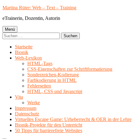
Springe
Martina Rüter: Web – Text – Training
zum
eTrainerin, Dozentin, Autorin
Inhalt
Primäres
Menü
Suchen
Menü
nach:
Startseite
Bionik
Web-Lexikon
HTML-Tags
CSS-Eigenschaften zur Schriftformatierung
Sonderzeichen-Kodierung
Farbkodierung in HTML
Fehlerseiten
HTML, CSS und Javascript
Vita
Werke
Impressum
Datenschutz
Virtuelles Escape Game: Urheberrecht & OER in der Lehre
Bionik-Projekte für den Unterricht
50 Tipps für barrierefreie Websites