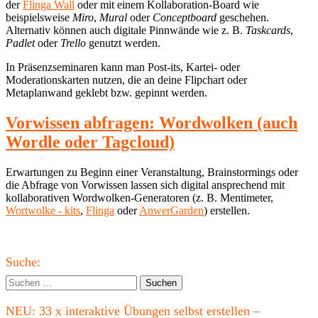
der
Flinga Wall
oder mit einem Kollaboration-Board wie
beispielsweise
Miro
,
Mural
oder
Conceptboard
geschehen.
Alternativ können auch digitale Pinnwände wie z. B.
Taskcards
,
Padlet
oder
Trello
genutzt werden.
In Präsenzseminaren kann man Post-its, Kartei- oder
Moderationskarten nutzen, die an deine Flipchart oder
Metaplanwand geklebt bzw. gepinnt werden.
Vorwissen abfragen: Wordwolken (auch
Wordle oder Tagcloud)
Erwartungen zu Beginn einer Veranstaltung, Brainstormings oder
die Abfrage von Vorwissen lassen sich digital ansprechend mit
kollaborativen Wordwolken-Generatoren (z. B. Mentimeter,
Wortwolke - kits
,
Flinga
oder
AnwerGarden
) erstellen.
Haupt-
Suche:
Seitenleiste
Suchen
nach:
NEU: 33 x interaktive Übungen selbst erstellen –