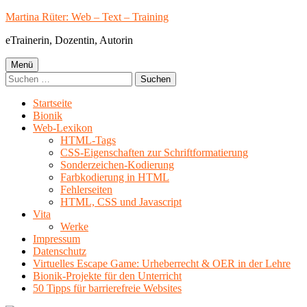
Springe
Martina Rüter: Web – Text – Training
zum
eTrainerin, Dozentin, Autorin
Inhalt
Primäres
Menü
Suchen
Menü
nach:
Startseite
Bionik
Web-Lexikon
HTML-Tags
CSS-Eigenschaften zur Schriftformatierung
Sonderzeichen-Kodierung
Farbkodierung in HTML
Fehlerseiten
HTML, CSS und Javascript
Vita
Werke
Impressum
Datenschutz
Virtuelles Escape Game: Urheberrecht & OER in der Lehre
Bionik-Projekte für den Unterricht
50 Tipps für barrierefreie Websites