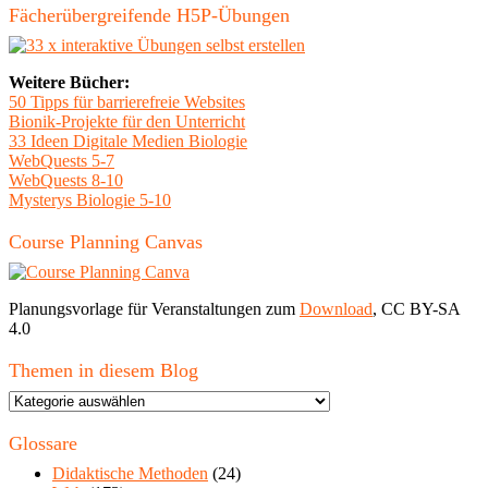
Fächerübergreifende H5P-Übungen
Weitere Bücher:
50 Tipps für barrierefreie Websites
Bionik-Projekte für den Unterricht
33 Ideen Digitale Medien Biologie
WebQuests 5-7
WebQuests 8-10
Mysterys Biologie 5-10
Course Planning Canvas
Planungsvorlage für Veranstaltungen zum
Download
, CC BY-SA
4.0
Themen in diesem Blog
Themen
in
diesem
Glossare
Blog
Didaktische Methoden
(24)