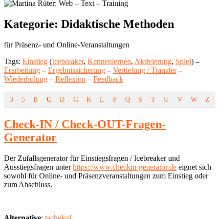
Kategorie:
Didaktische Methoden
für Präsenz- und Online-Veranstaltungen
Tags:
Einstieg
(
Icebreaker
,
Kennenlernen
,
Aktivierung
,
Spiel
) –
Erarbeitung
–
Ergebnissicherung
–
Vertiefung / Transfer
–
Wiederholung
–
Reflexion
–
Feedback
3
5
B
C
D
G
K
L
P
Q
S
T
U
V
W
Z
Check-IN / Check-OUT-Fragen-
Generator
Der Zufallsgenerator für Einstiegsfragen / Icebreaker und
Ausstiegsfragen unter
https://www.checkin-generator.de
eignet sich
sowohl für Online- und Präsenzveranstaltungen zum Einstieg oder
zum Abschluss.
Alternative
:
tacheles!