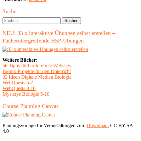
Haupt-
Suche:
Seitenleiste
Suchen
nach:
NEU: 33 x interaktive Übungen selbst erstellen –
Fächerübergreifende H5P-Übungen
Weitere Bücher:
50 Tipps für barrierefreie Websites
Bionik-Projekte für den Unterricht
33 Ideen Digitale Medien Biologie
WebQuests 5-7
WebQuests 8-10
Mysterys Biologie 5-10
Course Planning Canvas
Planungsvorlage für Veranstaltungen zum
Download
, CC BY-SA
4.0