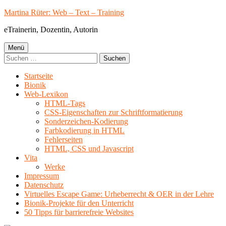
Springe
Martina Rüter: Web – Text – Training
zum
eTrainerin, Dozentin, Autorin
Inhalt
Primäres
Menü
Suchen
Menü
nach:
Startseite
Bionik
Web-Lexikon
HTML-Tags
CSS-Eigenschaften zur Schriftformatierung
Sonderzeichen-Kodierung
Farbkodierung in HTML
Fehlerseiten
HTML, CSS und Javascript
Vita
Werke
Impressum
Datenschutz
Virtuelles Escape Game: Urheberrecht & OER in der Lehre
Bionik-Projekte für den Unterricht
50 Tipps für barrierefreie Websites