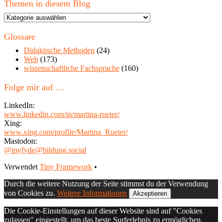
Themen in diesem Blog
Themen
in
diesem
Glossare
Blog
Didaktische Methoden
(24)
Web
(173)
wissenschaftliche Fachsprache
(160)
Folge mir auf …
LinkedIn:
www.linkedin.com/in/martina-rueter/
Xing:
www.xing.com/profile/Martina_Rueter/
Mastodon:
@myfyde@bildung.social
Footer
Verwendet
Tiny Framework
•
Inhalt
Durch die weitere Nutzung der Seite stimmst du der Verwendung
von Cookies zu.
Weitere Informationen
Akzeptieren
Die Cookie-Einstellungen auf dieser Website sind auf "Cookies
zulassen" eingestellt, um das beste Surferlebnis zu ermöglichen.