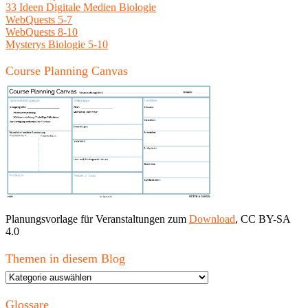
33 Ideen Digitale Medien Biologie
WebQuests 5-7
WebQuests 8-10
Mysterys Biologie 5-10
Course Planning Canvas
Planungsvorlage für Veranstaltungen zum
Download
, CC BY-SA
4.0
Themen in diesem Blog
Themen
in
diesem
Glossare