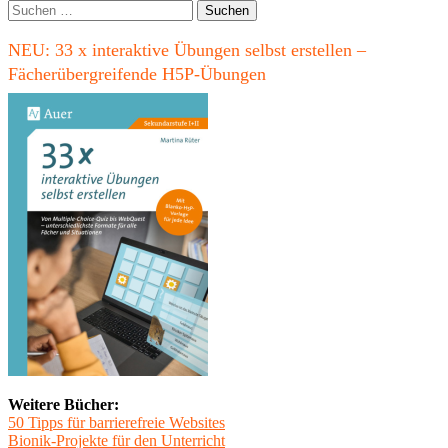
Seitenleiste
Suchen
nach:
NEU: 33 x interaktive Übungen selbst erstellen –
Fächerübergreifende H5P-Übungen
Weitere Bücher:
50 Tipps für barrierefreie Websites
Bionik-Projekte für den Unterricht