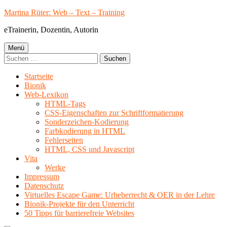
Springe
Martina Rüter: Web – Text – Training
zum
eTrainerin, Dozentin, Autorin
Inhalt
Primäres
Menü
Suchen
Menü
nach:
Startseite
Bionik
Web-Lexikon
HTML-Tags
CSS-Eigenschaften zur Schriftformatierung
Sonderzeichen-Kodierung
Farbkodierung in HTML
Fehlerseiten
HTML, CSS und Javascript
Vita
Werke
Impressum
Datenschutz
Virtuelles Escape Game: Urheberrecht & OER in der Lehre
Bionik-Projekte für den Unterricht
50 Tipps für barrierefreie Websites