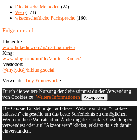
Blog
Didaktische Methoden
(24)
Web
(173)
wissenschaftliche Fachsprache
(160)
Folge mir auf …
LinkedIn:
www.linkedin.com/in/martina-rueter/
Xing:
www.xing.com/profile/Martina_Rueter/
Mastodon:
@myfyde@bildung.social
Footer
Verwendet
Tiny Framework
•
Inhalt
Durch die weitere Nutzung der Seite stimmst du der Verwendung
von Cookies zu.
Weitere Informationen
Akzeptieren
Die Cookie-Einstellungen auf dieser Website sind auf "Cookies
zulassen" eingestellt, um das beste Surferlebnis zu ermöglichen.
Wenn du diese Website ohne Änderung der Cookie-Einstellungen
verwendest oder auf "Akzeptieren" klickst, erklärst du sich damit
einverstanden.