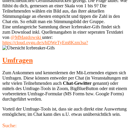
unterschiedlichen Gefühlsausdrücken gezeigt. Die Frage lautet: Wie
fühlst du dich, gemessen an einer Skala von 1 bis 9? Die
Teilnehmenden wählen ein Bild aus, das ihrer aktuellen
Stimmungslage an ehesten entspricht und tippen die Zahl in den
Chat ein. So erhält man ein Stimmungsbild der Gruppe.
Eine umfangreiche Sammlung dieser Icebreaker-Gifs findet sich
zum Download inkl. Quellenangaben in einer seperaten Textdatei
von
@MMagdowski
unter:
https://cloud.ovgu.de/s/bDWeTyEm8Kzm3sa?
Umfragen
Zum Ankommen und kennenlernen der Mit-Lernenden eignen sich
Umfragen. Diese können entweder per Chat (in Veranstaltungen mit
sehr vielen Teilnehmenden auch
Chat-Gewitter
genannt) oder
mittels des Umfrage-Tools in Zoom, BigBlueButton oder mit einem
vorbereiteten Umfrage-Formular (MS Forms bzw. Google Forms)
durchgeführt werden.
Vorteil der Umfrage-Tools ist, dass sie auch direkt eine Auswertung
ermöglichen; im Chat kann dies u.U. etwas unübersichtlich sein.
Haupt-
Suche: