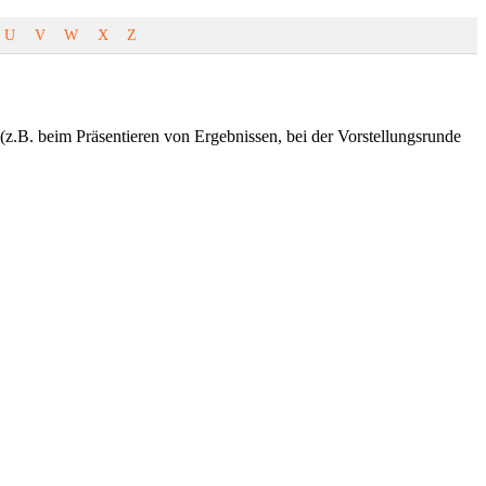
U
V
W
X
Z
 (z.B. beim Präsentieren von Ergebnissen, bei der Vorstellungsrunde