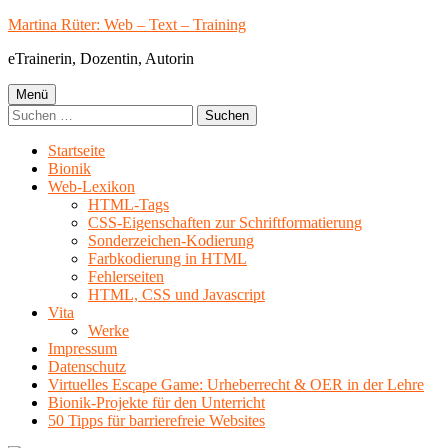
Springe
Martina Rüter: Web – Text – Training
zum
eTrainerin, Dozentin, Autorin
Inhalt
Primäres
Menü
Suchen
Menü
nach:
Startseite
Bionik
Web-Lexikon
HTML-Tags
CSS-Eigenschaften zur Schriftformatierung
Sonderzeichen-Kodierung
Farbkodierung in HTML
Fehlerseiten
HTML, CSS und Javascript
Vita
Werke
Impressum
Datenschutz
Virtuelles Escape Game: Urheberrecht & OER in der Lehre
Bionik-Projekte für den Unterricht
50 Tipps für barrierefreie Websites