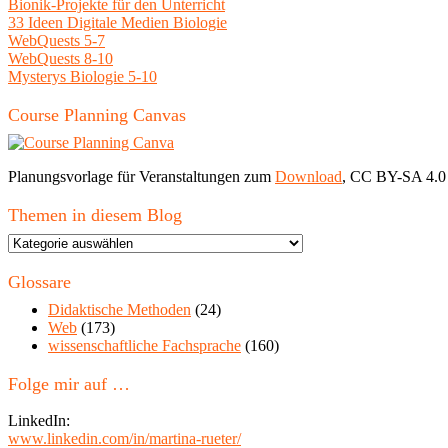
Bionik-Projekte für den Unterricht
33 Ideen Digitale Medien Biologie
WebQuests 5-7
WebQuests 8-10
Mysterys Biologie 5-10
Course Planning Canvas
Planungsvorlage für Veranstaltungen zum
Download
, CC BY-SA 4.0
Themen in diesem Blog
Themen
in
diesem
Glossare
Blog
Didaktische Methoden
(24)
Web
(173)
wissenschaftliche Fachsprache
(160)
Folge mir auf …
LinkedIn:
www.linkedin.com/in/martina-rueter/