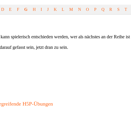
D
E
F
G
H
I
J
K
L
M
N
O
P
Q
R
S
T
kann spielerisch entschieden werden, wer als nächstes an der Reihe ist
rauf gefasst sein, jetzt dran zu sein.
bergreifende H5P-Übungen