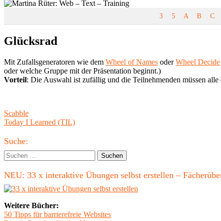
3
5
A
B
C
Glücksrad
Mit Zufallsgeneratoren wie dem
Wheel of Names
oder
Wheel Decide
oder welche Gruppe mit der Präsentation beginnt.)
Vorteil
: Die Auswahl ist zufällig und die Teilnehmenden müssen alle da
Beitragsnavigation
Vorheriger
Scabble
Beitrag:
Nächster
Today I Learned (TIL)
Beitrag
Haupt-
Suche:
Seitenleiste
Suchen
nach:
NEU: 33 x interaktive Übungen selbst erstellen – Fächerü
Weitere Bücher:
50 Tipps für barrierefreie Websites