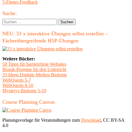
Beitrag:
Nächster
5-Finger-Feedback
Beitrag
Haupt-
Suche:
Seitenleiste
Suchen
nach:
NEU: 33 x interaktive Übungen selbst erstellen –
Fächerübergreifende H5P-Übungen
Weitere Bücher:
50 Tipps für barrierefreie Websites
Bionik-Projekte für den Unterricht
33 Ideen Digitale Medien Biologie
WebQuests 5-7
WebQuests 8-10
Mysterys Biologie 5-10
Course Planning Canvas
Planungsvorlage für Veranstaltungen zum
Download
, CC BY-SA
4.0