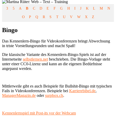
3
5
A
B
C
D
E
F
G
H
I
J
K
L
M
N
O
P
Q
R
S
T
U
V
W
X
Z
Bingo
Das Kennenlern-Bingo für Videokonferenzen bringt Abwechsung
in triste Vorstellungsrunden und macht Spaß!
Die klassische Variante des Kennenlern-Bingo-Spiels ist auf der
Internetseite
selbstlernen.net
beschrieben. Die Bingo-Vorlage steht
unter einer CC0-Lizenz und kann an die eigenen Bedürfnisse
angepasst werden.
Mittlerweile gibt es auch Beispiele für Bullshit-Bingo mit typischen
Fails in Videokonferenzen. Beispiele bei
Karrierebibel.de
,
ManagerMagazin.de
oder
surpbox.ch
.
Beitragsnavigation
Vorheriger
Kennenlernspiel mit Post-its vor der Webcam