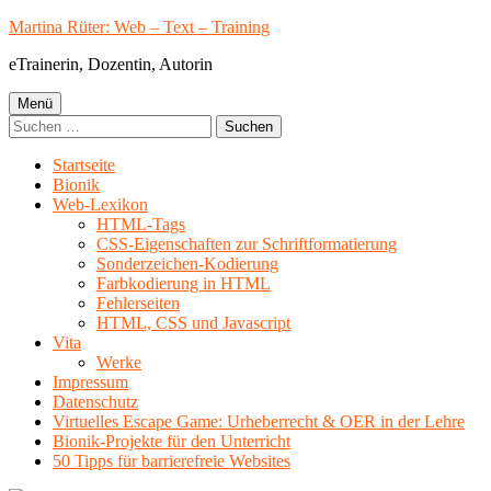
Springe
Martina Rüter: Web – Text – Training
zum
eTrainerin, Dozentin, Autorin
Inhalt
Primäres
Menü
Suchen
Menü
nach:
Startseite
Bionik
Web-Lexikon
HTML-Tags
CSS-Eigenschaften zur Schriftformatierung
Sonderzeichen-Kodierung
Farbkodierung in HTML
Fehlerseiten
HTML, CSS und Javascript
Vita
Werke
Impressum
Datenschutz
Virtuelles Escape Game: Urheberrecht & OER in der Lehre
Bionik-Projekte für den Unterricht
50 Tipps für barrierefreie Websites