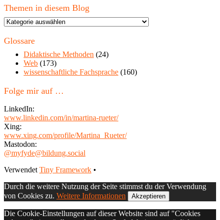
Themen in diesem Blog
Themen
in
diesem
Glossare
Blog
Didaktische Methoden
(24)
Web
(173)
wissenschaftliche Fachsprache
(160)
Folge mir auf …
LinkedIn:
www.linkedin.com/in/martina-rueter/
Xing:
www.xing.com/profile/Martina_Rueter/
Mastodon:
@myfyde@bildung.social
Footer
Verwendet
Tiny Framework
•
Inhalt
Durch die weitere Nutzung der Seite stimmst du der Verwendung
von Cookies zu.
Weitere Informationen
Akzeptieren
Die Cookie-Einstellungen auf dieser Website sind auf "Cookies