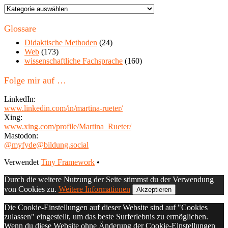
Themen
in
diesem
Glossare
Blog
Didaktische Methoden
(24)
Web
(173)
wissenschaftliche Fachsprache
(160)
Folge mir auf …
LinkedIn:
www.linkedin.com/in/martina-rueter/
Xing:
www.xing.com/profile/Martina_Rueter/
Mastodon:
@myfyde@bildung.social
Footer
Verwendet
Tiny Framework
•
Inhalt
Durch die weitere Nutzung der Seite stimmst du der Verwendung
von Cookies zu.
Weitere Informationen
Akzeptieren
Die Cookie-Einstellungen auf dieser Website sind auf "Cookies
zulassen" eingestellt, um das beste Surferlebnis zu ermöglichen.
Wenn du diese Website ohne Änderung der Cookie-Einstellungen