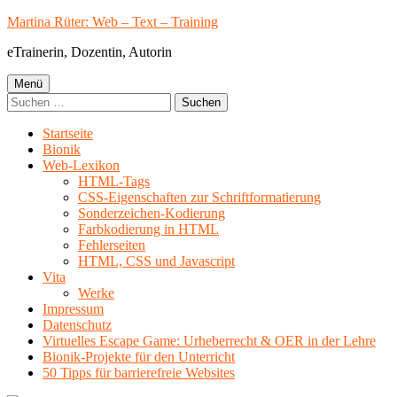
Springe
Martina Rüter: Web – Text – Training
zum
eTrainerin, Dozentin, Autorin
Inhalt
Primäres
Menü
Suchen
Menü
nach:
Startseite
Bionik
Web-Lexikon
HTML-Tags
CSS-Eigenschaften zur Schriftformatierung
Sonderzeichen-Kodierung
Farbkodierung in HTML
Fehlerseiten
HTML, CSS und Javascript
Vita
Werke
Impressum
Datenschutz
Virtuelles Escape Game: Urheberrecht & OER in der Lehre
Bionik-Projekte für den Unterricht
50 Tipps für barrierefreie Websites