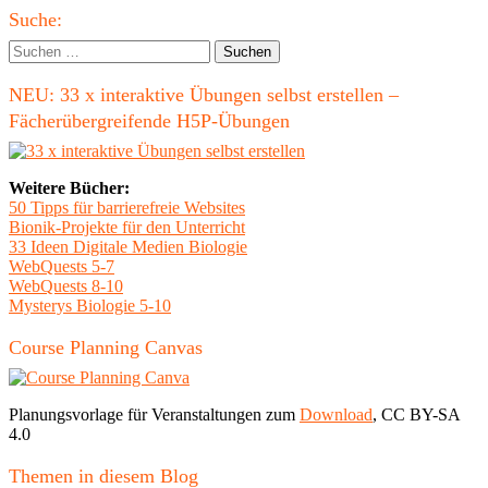
Haupt-
Suche:
Seitenleiste
Suchen
nach:
NEU: 33 x interaktive Übungen selbst erstellen –
Fächerübergreifende H5P-Übungen
Weitere Bücher:
50 Tipps für barrierefreie Websites
Bionik-Projekte für den Unterricht
33 Ideen Digitale Medien Biologie
WebQuests 5-7
WebQuests 8-10
Mysterys Biologie 5-10
Course Planning Canvas
Planungsvorlage für Veranstaltungen zum
Download
, CC BY-SA
4.0
Themen in diesem Blog