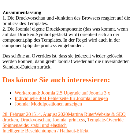
Zusammenfassung
1. Die Druckvorschau und -funktion des Browsers reagiert auf die
print.css des Templates.
2. Die Joomla! eigene Druckkomponente (das was kommt, wenn
auf das Drucken-Symbol geklickt wird) orientiert sich an der
component.php des Templates. In der Regel wird auch in der
component.php die print.css eingebunden.
Das schöne an Overrides ist, dass sie jederzeit wieder gelöscht
werden können; dann greift Joomla! wieder auf die unveränderten
Standard-Dateien zurück.
Das könnte Sie auch interessieren:
Workaround: Joomla 2.5 Upgrade auf Joomla 3.x
Individuelle 404-Fehlerseite für Joomla! anlegen
Joomla: Modulpositionen anzeigen
Veröffentlicht
Autor
Kategorien
Schla
28. Februar 2015
14. August 2020
Martina Rüter
Website & SEO
am
drucken
,
Druckvorschau
,
Joomla
,
print.css
,
Template-Override
Beitragsnavigation
Vorheriger
Spinnenseide: stabil und elastisch
Beitrag:
Nächster
Intelligente Beschichtungen / Haihaut-Effekt
Beitrag