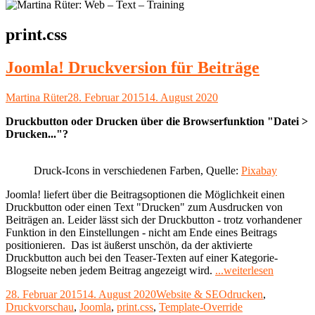
Schlagwort:
print.css
Joomla! Druckversion für Beiträge
Autor
Veröffentlicht
Martina Rüter
28. Februar 2015
14. August 2020
am
Druckbutton oder Drucken über die Browserfunktion "Datei >
Drucken..."?
Druck-Icons in verschiedenen Farben, Quelle:
Pixabay
Joomla! liefert über die Beitragsoptionen die Möglichkeit einen
Druckbutton oder einen Text "Drucken" zum Ausdrucken von
Beiträgen an. Leider lässt sich der Druckbutton - trotz vorhandener
Funktion in den Einstellungen - nicht am Ende eines Beitrags
positionieren. Das ist äußerst unschön, da der aktivierte
Druckbutton auch bei den Teaser-Texten auf einer Kategorie-
"Joomla!
Blogseite neben jedem Beitrag angezeigt wird.
...weiterlesen
Druckver
Veröffentlicht
Kategorien
Schlagwörter
28. Februar 2015
14. August 2020
Website & SEO
drucken
,
für
am
Druckvorschau
,
Joomla
,
print.css
,
Template-Override
Beiträge"