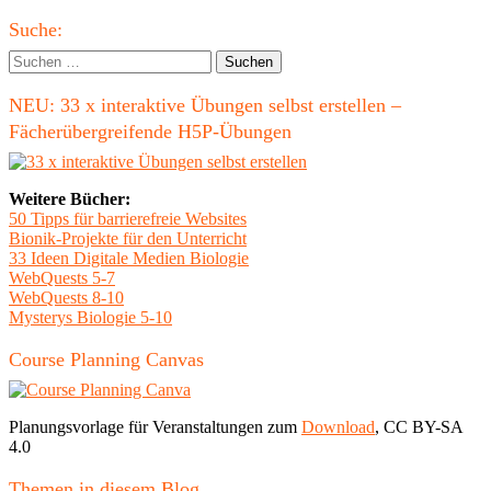
Haupt-
Suche:
Seitenleiste
Suchen
nach:
NEU: 33 x interaktive Übungen selbst erstellen –
Fächerübergreifende H5P-Übungen
Weitere Bücher:
50 Tipps für barrierefreie Websites
Bionik-Projekte für den Unterricht
33 Ideen Digitale Medien Biologie
WebQuests 5-7
WebQuests 8-10
Mysterys Biologie 5-10
Course Planning Canvas
Planungsvorlage für Veranstaltungen zum
Download
, CC BY-SA
4.0
Themen in diesem Blog