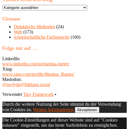
Themen
in
diesem
Glossare
Blog
Didaktische Methoden
(24)
Web
(173)
wissenschaftliche Fachsprache
(160)
Folge mir auf …
LinkedIn:
www.linkedin.com/in/martina-rueter/
Xing:
www.xing.com/profile/Martina_Rueter/
Mastodon:
@myfyde@bildung.social
Footer
Verwendet
Tiny Framework
•
Inhalt
Durch die weitere Nutzung der Seite stimmst du der Verwendung
von Cookies zu.
Weitere Informationen
Akzeptieren
Die Cookie-Einstellungen auf dieser Website sind auf "Cookies
zulassen" eingestellt, um das beste Surferlebnis zu ermöglichen.