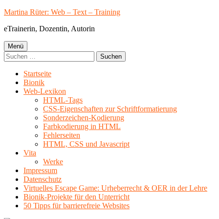
Springe
Martina Rüter: Web – Text – Training
zum
eTrainerin, Dozentin, Autorin
Inhalt
Primäres
Menü
Suchen
Menü
nach:
Startseite
Bionik
Web-Lexikon
HTML-Tags
CSS-Eigenschaften zur Schriftformatierung
Sonderzeichen-Kodierung
Farbkodierung in HTML
Fehlerseiten
HTML, CSS und Javascript
Vita
Werke
Impressum
Datenschutz
Virtuelles Escape Game: Urheberrecht & OER in der Lehre
Bionik-Projekte für den Unterricht
50 Tipps für barrierefreie Websites