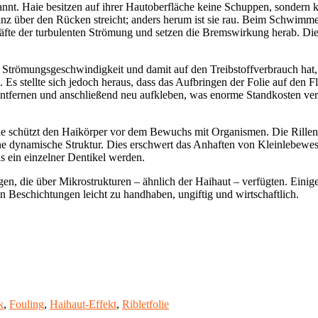
ekannt. Haie besitzen auf ihrer Hautoberfläche keine Schuppen, sondern
 über den Rücken streicht; anders herum ist sie rau. Beim Schwimmen
 Kräfte der turbulenten Strömung und setzen die Bremswirkung herab. D
die Strömungsgeschwindigkeit und damit auf den Treibstoffverbrauch ha
 Es stellte sich jedoch heraus, dass das Aufbringen der Folie auf den
entfernen und anschließend neu aufkleben, was enorme Standkosten veru
Sie schützt den Haikörper vor dem Bewuchs mit Organismen. Die Rillens
 eine dynamische Struktur. Dies erschwert das Anhaften von Kleinlebewe
s ein einzelner Dentikel werden.
n, die über Mikrostrukturen – ähnlich der Haihaut – verfügten. Einige 
n Beschichtungen leicht zu handhaben, ungiftig und wirtschaftlich.
k
,
Fouling
,
Haihaut-Effekt
,
Ribletfolie