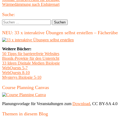
Beitragsnavigation
Beitrag:
Nächster
Wärmedämmung nach Eisbärenart
Beitrag
Haupt-
Suche:
Seitenleiste
Suchen
nach:
NEU: 33 x interaktive Übungen selbst erstellen – Fächerü
Weitere Bücher:
50 Tipps für barrierefreie Websites
Bionik-Projekte für den Unterricht
33 Ideen Digitale Medien Biologie
WebQuests 5-7
WebQuests 8-10
Mysterys Biologie 5-10
Course Planning Canvas
Planungsvorlage für Veranstaltungen zum
Download
, CC BY-SA 4.0
Themen in diesem Blog