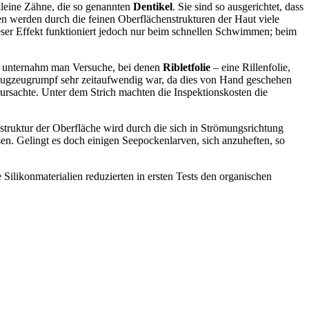
 kleine Zähne, die so genannten
Dentikel
. Sie sind so ausgerichtet, dass
 werden durch die feinen Oberflächenstrukturen der Haut viele
ieser Effekt funktioniert jedoch nur beim schnellen Schwimmen; beim
t, unternahm man Versuche, bei denen
Ribletfolie
– eine Rillenfolie,
 Flugzeugrumpf sehr zeitaufwendig war, da dies von Hand geschehen
rsachte. Unter dem Strich machten die Inspektionskosten die
truktur der Oberfläche wird durch die sich in Strömungsrichtung
sen. Gelingt es doch einigen Seepockenlarven, sich anzuheften, so
Silikonmaterialien reduzierten in ersten Tests den organischen