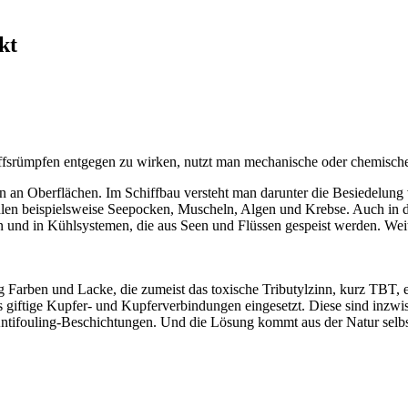
kt
fsrümpfen entgegen zu wirken, nutzt man mechanische oder chemisc
n an Oberflächen. Im Schiffbau versteht man darunter die Besiedelung
en beispielsweise Seepocken, Muscheln, Algen und Krebse. Auch in de
und in Kühlsystemen, die aus Seen und Flüssen gespeist werden. Weit
Farben und Lacke, die zumeist das toxische Tributylzinn, kurz TBT, en
ls giftige Kupfer- und Kupferverbindungen eingesetzt. Diese sind inz
ntifouling-Beschichtungen. Und die Lösung kommt aus der Natur selbs