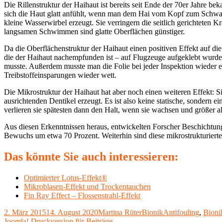
Die Rillenstruktur der Haihaut ist bereits seit Ende der 70er Jahre b
sich die Haut glatt anfühlt, wenn man dem Hai vom Kopf zum Schwanz
kleine Wasserwirbel erzeugt. Sie verringern die seitlich gerichteten
langsamen Schwimmen sind glatte Oberflächen günstiger.
Da die Oberflächenstruktur der Haihaut einen positiven Effekt auf 
die der Haihaut nachempfunden ist – auf Flugzeuge aufgeklebt wurde.
musste. Außerdem musste man die Folie bei jeder Inspektion wieder 
Treibstoffeinsparungen wieder wett.
Die Mikrostruktur der Haihaut hat aber noch einen weiteren Effekt: 
ausrichtenden Dentikel erzeugt. Es ist also keine statische, sondern
verlieren sie spätesten dann den Halt, wenn sie wachsen und größer al
Aus diesen Erkenntnissen heraus, entwickelten Forscher Beschichtunge
Bewuchs um etwa 70 Prozent. Weiterhin sind diese mikrostrukturierte
Das könnte Sie auch interessieren:
Optimierter Lotus-Effekt®
Mikroblasen-Effekt und Trockentauchen
Fin Ray Effect – Flossenstrahl-Effekt
Veröffentlicht
Autor
Kategorien
Schlagwörter
2. März 2015
14. August 2020
Martina Rüter
Bionik
Antifouling
,
Bioni
am
Vorheriger
Joomla! Druckversion für Beiträge