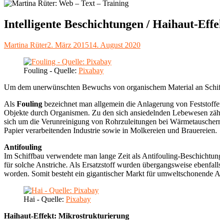
Intelligente Beschichtungen / Haihaut-Effe
Autor
Veröffentlicht
Martina Rüter
2. März 2015
14. August 2020
am
Fouling - Quelle:
Pixabay
Um dem unerwünschten Bewuchs von organischem Material an Schif
Als
Fouling
bezeichnet man allgemein die Anlagerung von Feststoffe
Objekte durch Organismen. Zu den sich ansiedelnden Lebewesen zähl
sich um die Verunreinigung von Rohrzuleitungen bei Wärmetauschern 
Papier verarbeitenden Industrie sowie in Molkereien und Brauereien.
Antifouling
Im Schiffbau verwendete man lange Zeit als Antifouling-Beschichtung 
für solche Anstriche. Als Ersatzstoff wurden übergangsweise ebenfal
worden. Somit besteht ein gigantischer Markt für umweltschonende A
Hai - Quelle:
Pixabay
Haihaut-Effekt: Mikrostrukturierung