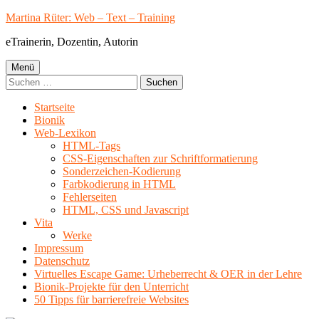
Springe
Martina Rüter: Web – Text – Training
zum
eTrainerin, Dozentin, Autorin
Inhalt
Primäres
Menü
Suchen
Menü
nach:
Startseite
Bionik
Web-Lexikon
HTML-Tags
CSS-Eigenschaften zur Schriftformatierung
Sonderzeichen-Kodierung
Farbkodierung in HTML
Fehlerseiten
HTML, CSS und Javascript
Vita
Werke
Impressum
Datenschutz
Virtuelles Escape Game: Urheberrecht & OER in der Lehre
Bionik-Projekte für den Unterricht
50 Tipps für barrierefreie Websites