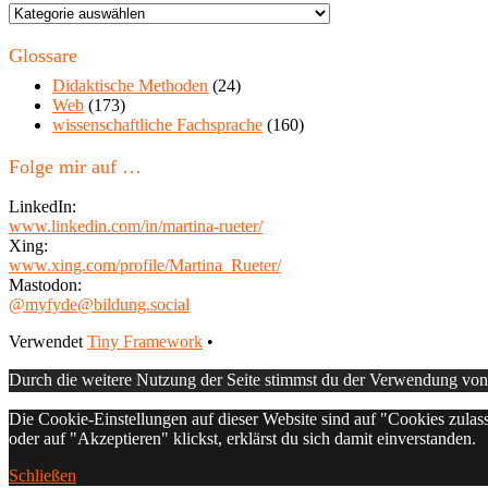
Themen
in
diesem
Glossare
Blog
Didaktische Methoden
(24)
Web
(173)
wissenschaftliche Fachsprache
(160)
Folge mir auf …
LinkedIn:
www.linkedin.com/in/martina-rueter/
Xing:
www.xing.com/profile/Martina_Rueter/
Mastodon:
@myfyde@bildung.social
Footer
Verwendet
Tiny Framework
•
Inhalt
Durch die weitere Nutzung der Seite stimmst du der Verwendung vo
Die Cookie-Einstellungen auf dieser Website sind auf "Cookies zulas
oder auf "Akzeptieren" klickst, erklärst du sich damit einverstanden.
Schließen