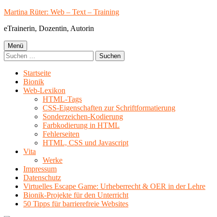
Springe
Martina Rüter: Web – Text – Training
zum
eTrainerin, Dozentin, Autorin
Inhalt
Primäres
Menü
Suchen
Menü
nach:
Startseite
Bionik
Web-Lexikon
HTML-Tags
CSS-Eigenschaften zur Schriftformatierung
Sonderzeichen-Kodierung
Farbkodierung in HTML
Fehlerseiten
HTML, CSS und Javascript
Vita
Werke
Impressum
Datenschutz
Virtuelles Escape Game: Urheberrecht & OER in der Lehre
Bionik-Projekte für den Unterricht
50 Tipps für barrierefreie Websites