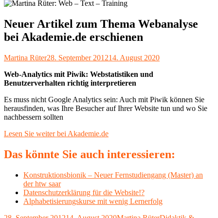
Neuer Artikel zum Thema Webanalyse
bei Akademie.de erschienen
Autor
Veröffentlicht
Martina Rüter
28. September 2012
14. August 2020
am
Web-Analytics mit Piwik: Webstatistiken und
Benutzerverhalten richtig interpretieren
Es muss nicht Google Analytics sein: Auch mit Piwik können Sie
herausfinden, was Ihre Besucher auf Ihrer Website tun und wo Sie
nachbessern sollten
Lesen Sie weiter bei Akademie.de
Das könnte Sie auch interessieren:
Konstruktionsbionik – Neuer Fernstudiengang (Master) an
der htw saar
Datenschutzerklärung für die Website!?
Alphabetisierungskurse mit wenig Lernerfolg
Veröffentlicht
Autor
Kategorien
28. September 2012
14. August 2020
Martina Rüter
Didaktik &