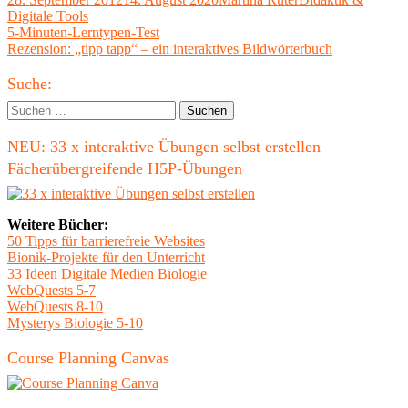
am
Digitale Tools
Beitragsnavigation
Vorheriger
5-Minuten-Lerntypen-Test
Beitrag:
Nächster
Rezension: „tipp tapp“ – ein interaktives Bildwörterbuch
Beitrag
Haupt-
Suche:
Seitenleiste
Suchen
nach:
NEU: 33 x interaktive Übungen selbst erstellen –
Fächerübergreifende H5P-Übungen
Weitere Bücher:
50 Tipps für barrierefreie Websites
Bionik-Projekte für den Unterricht
33 Ideen Digitale Medien Biologie
WebQuests 5-7
WebQuests 8-10
Mysterys Biologie 5-10
Course Planning Canvas