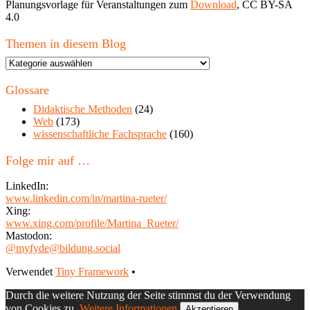
Planungsvorlage für Veranstaltungen zum
Download
, CC BY-SA
4.0
Themen in diesem Blog
Themen
in
diesem
Glossare
Blog
Didaktische Methoden
(24)
Web
(173)
wissenschaftliche Fachsprache
(160)
Folge mir auf …
LinkedIn:
www.linkedin.com/in/martina-rueter/
Xing:
www.xing.com/profile/Martina_Rueter/
Mastodon:
@myfyde@bildung.social
Footer
Verwendet
Tiny Framework
•
Inhalt
Durch die weitere Nutzung der Seite stimmst du der Verwendung
von Cookies zu.
Weitere Informationen
Akzeptieren