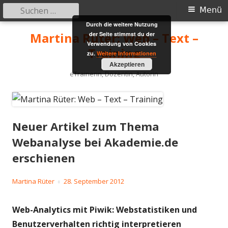
Suchen
Primäres
Menü
nach:
Durch die weitere Nutzung
Menü
Springe
Martina Rüter: Web – Text –
der Seite stimmst du der
zum
Verwendung von Cookies
Training
zu.
Weitere Informationen
Inhalt
Akzeptieren
eTrainerin, Dozentin, Autorin
Neuer Artikel zum Thema
Webanalyse bei Akademie.de
erschienen
Autor
Veröffentlicht
Martina Rüter
28. September 2012
am
Web-Analytics mit Piwik: Webstatistiken und
Benutzerverhalten richtig interpretieren