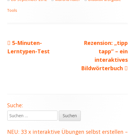
am
Tools
Vorheriger
Nächster
5-Minuten-
Rezension: „tipp
Beitragsnavigation
Beitrag:
Beitrag
Lerntypen-Test
tapp“ – ein
interaktives
Bildwörterbuch
Suche:
Haupt-
Suchen
Seitenleiste
nach:
NEU: 33 x interaktive Übungen selbst erstellen –