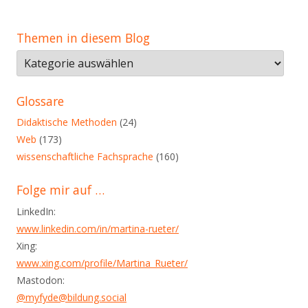
Themen in diesem Blog
Themen
in
diesem
Glossare
Blog
Didaktische Methoden
(24)
Web
(173)
wissenschaftliche Fachsprache
(160)
Folge mir auf …
LinkedIn:
www.linkedin.com/in/martina-rueter/
Xing:
www.xing.com/profile/Martina_Rueter/
Mastodon:
@myfyde@bildung.social