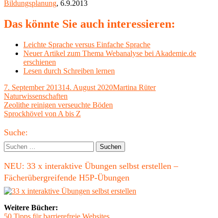
Bildungsplanung
, 6.9.2013
Das könnte Sie auch interessieren:
Leichte Sprache versus Einfache Sprache
Neuer Artikel zum Thema Webanalyse bei Akademie.de
erschienen
Lesen durch Schreiben lernen
Veröffentlicht
Autor
Kategorien
7. September 2013
14. August 2020
Martina Rüter
am
Naturwissenschaften
Beitragsnavigation
Vorheriger
Zeolithe reinigen verseuchte Böden
Beitrag:
Nächster
Sprockhövel von A bis Z
Beitrag
Haupt-
Suche:
Seitenleiste
Suchen
nach:
NEU: 33 x interaktive Übungen selbst erstellen –
Fächerübergreifende H5P-Übungen
Weitere Bücher:
50 Tipps für barrierefreie Websites