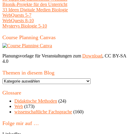
Bionik-Projekte für den Unterricht
33 Ideen Digitale Medien Biologie
WebQuests 5-7
WebQuests 8-10
Mysterys Biologie 5-10
Course Planning Canvas
Planungsvorlage für Veranstaltungen zum
Download
, CC BY-SA
4.0
Themen in diesem Blog
Themen
in
diesem
Glossare
Blog
Didaktische Methoden
(24)
Web
(173)
wissenschaftliche Fachsprache
(160)
Folge mir auf …