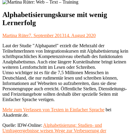
Alphabetisierungskurse mit wenig
Lernerfolg
Autor
Veröffentlicht
Martina Rüter
7. September 2013
14. August 2020
am
Laut der Studie "Alphapanel" erzielt die Mehrzahl der
TeilnehmerInnen von Integrationskursen mit Alphabetisierung kein
schriftsprachliches Kompetenzniveau oberhalb des funktionalen
Analphabetismus. Auch eine längere Kursteilnahme bringt keinen
weiteren Lernfortschritt im Lesen oder Schreiben.
Umso wichtiger ist es für die 7,5 Millionen Menschen in
Deutschland, die nur rudimentär lesen und schreiben können,
Informationen auf Webseiten so aufzubereiten, dass sie diese
Personengruppe auch erreicht. Öffentliche Stellen, Dienstleitungs-
und Freizeitangebote sollten deshalb über spezielle Seiten mit
Einfacher Sprache verügen.
Mehr zum Verfassen von Texten in Einfacher Sprache
bei
Akademie.de.
Quelle: IDW-Online:
Alphabetisierung: Studien- und
Umfrageergebnisse weisen Wege zur Verbesserung der