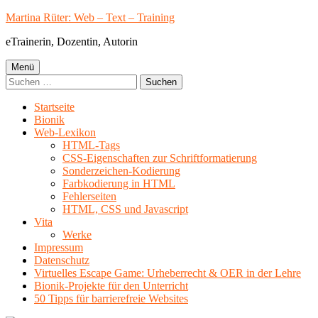
Springe
Martina Rüter: Web – Text – Training
zum
eTrainerin, Dozentin, Autorin
Inhalt
Primäres
Menü
Suchen
Menü
nach:
Startseite
Bionik
Web-Lexikon
HTML-Tags
CSS-Eigenschaften zur Schriftformatierung
Sonderzeichen-Kodierung
Farbkodierung in HTML
Fehlerseiten
HTML, CSS und Javascript
Vita
Werke
Impressum
Datenschutz
Virtuelles Escape Game: Urheberrecht & OER in der Lehre
Bionik-Projekte für den Unterricht
50 Tipps für barrierefreie Websites