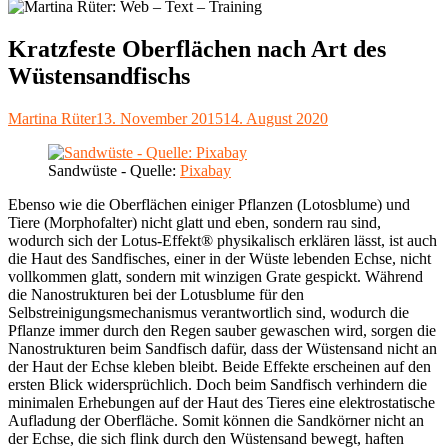
Kratzfeste Oberflächen nach Art des
Wüstensandfischs
Autor
Veröffentlicht
Martina Rüter
13. November 2015
14. August 2020
am
Sandwüste - Quelle:
Pixabay
Ebenso wie die Oberflächen einiger Pflanzen (Lotosblume) und
Tiere (Morphofalter) nicht glatt und eben, sondern rau sind,
wodurch sich der Lotus-Effekt® physikalisch erklären lässt, ist auch
die Haut des Sandfisches, einer in der Wüste lebenden Echse, nicht
vollkommen glatt, sondern mit winzigen Grate gespickt. Während
die Nanostrukturen bei der Lotusblume für den
Selbstreinigungsmechanismus verantwortlich sind, wodurch die
Pflanze immer durch den Regen sauber gewaschen wird, sorgen die
Nanostrukturen beim Sandfisch dafür, dass der Wüstensand nicht an
der Haut der Echse kleben bleibt. Beide Effekte erscheinen auf den
ersten Blick widersprüchlich. Doch beim Sandfisch verhindern die
minimalen Erhebungen auf der Haut des Tieres eine elektrostatische
Aufladung der Oberfläche. Somit können die Sandkörner nicht an
der Echse, die sich flink durch den Wüstensand bewegt, haften