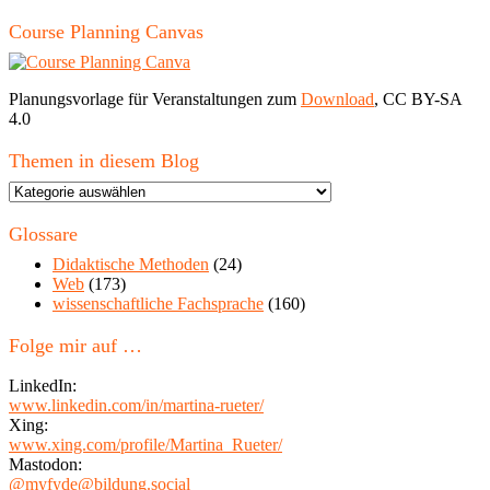
Course Planning Canvas
Planungsvorlage für Veranstaltungen zum
Download
, CC BY-SA
4.0
Themen in diesem Blog
Themen
in
diesem
Glossare
Blog
Didaktische Methoden
(24)
Web
(173)
wissenschaftliche Fachsprache
(160)
Folge mir auf …
LinkedIn:
www.linkedin.com/in/martina-rueter/
Xing:
www.xing.com/profile/Martina_Rueter/
Mastodon:
@myfyde@bildung.social