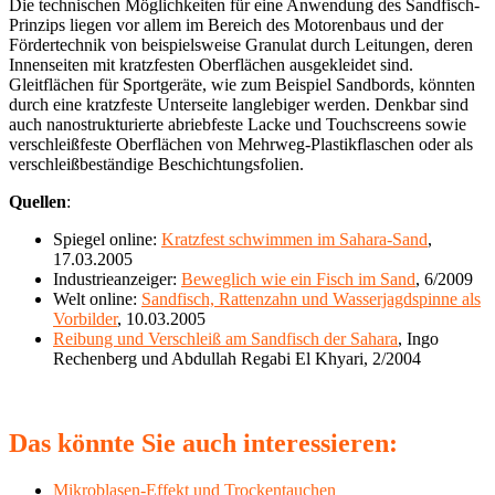
Die technischen Möglichkeiten für eine Anwendung des Sandfisch-
Prinzips liegen vor allem im Bereich des Motorenbaus und der
Fördertechnik von beispielsweise Granulat durch Leitungen, deren
Innenseiten mit kratzfesten Oberflächen ausgekleidet sind.
Gleitflächen für Sportgeräte, wie zum Beispiel Sandbords, könnten
durch eine kratzfeste Unterseite langlebiger werden. Denkbar sind
auch nanostrukturierte abriebfeste Lacke und Touchscreens sowie
verschleißfeste Oberflächen von Mehrweg-Plastikflaschen oder als
verschleißbeständige Beschichtungsfolien.
Quellen
:
Spiegel online:
Kratzfest schwimmen im Sahara-Sand
,
17.03.2005
Industrieanzeiger:
Beweglich wie ein Fisch im Sand
, 6/2009
Welt online:
Sandfisch, Rattenzahn und Wasserjagdspinne als
Vorbilder
, 10.03.2005
Reibung und Verschleiß am Sandfisch der Sahara
, Ingo
Rechenberg und Abdullah Regabi El Khyari, 2/2004
Das könnte Sie auch interessieren:
Mikroblasen-Effekt und Trockentauchen