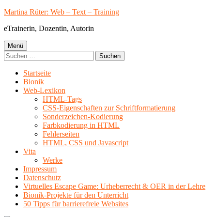
Springe
Martina Rüter: Web – Text – Training
zum
eTrainerin, Dozentin, Autorin
Inhalt
Primäres
Menü
Suchen
Menü
nach:
Startseite
Bionik
Web-Lexikon
HTML-Tags
CSS-Eigenschaften zur Schriftformatierung
Sonderzeichen-Kodierung
Farbkodierung in HTML
Fehlerseiten
HTML, CSS und Javascript
Vita
Werke
Impressum
Datenschutz
Virtuelles Escape Game: Urheberrecht & OER in der Lehre
Bionik-Projekte für den Unterricht
50 Tipps für barrierefreie Websites