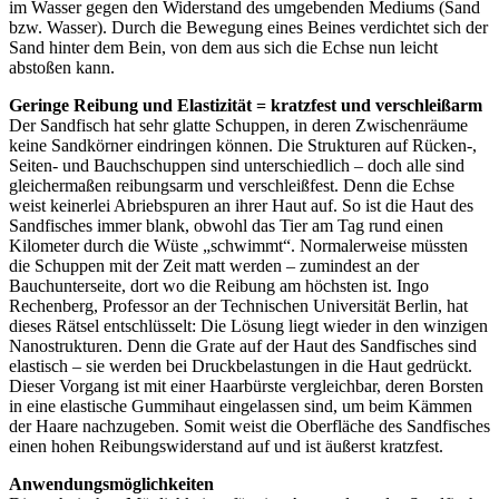
im Wasser gegen den Widerstand des umgebenden Mediums (Sand
bzw. Wasser). Durch die Bewegung eines Beines verdichtet sich der
Sand hinter dem Bein, von dem aus sich die Echse nun leicht
abstoßen kann.
Geringe Reibung und Elastizität = kratzfest und verschleißarm
Der Sandfisch hat sehr glatte Schuppen, in deren Zwischenräume
keine Sandkörner eindringen können. Die Strukturen auf Rücken-,
Seiten- und Bauchschuppen sind unterschiedlich – doch alle sind
gleichermaßen reibungsarm und verschleißfest. Denn die Echse
weist keinerlei Abriebspuren an ihrer Haut auf. So ist die Haut des
Sandfisches immer blank, obwohl das Tier am Tag rund einen
Kilometer durch die Wüste „schwimmt“. Normalerweise müssten
die Schuppen mit der Zeit matt werden – zumindest an der
Bauchunterseite, dort wo die Reibung am höchsten ist. Ingo
Rechenberg, Professor an der Technischen Universität Berlin, hat
dieses Rätsel entschlüsselt: Die Lösung liegt wieder in den winzigen
Nanostrukturen. Denn die Grate auf der Haut des Sandfisches sind
elastisch – sie werden bei Druckbelastungen in die Haut gedrückt.
Dieser Vorgang ist mit einer Haarbürste vergleichbar, deren Borsten
in eine elastische Gummihaut eingelassen sind, um beim Kämmen
der Haare nachzugeben. Somit weist die Oberfläche des Sandfisches
einen hohen Reibungswiderstand auf und ist äußerst kratzfest.
Anwendungsmöglichkeiten