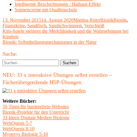
Intelligente Beschichtungen / Haihaut-Effekt
Sonnencreme mit Quallenschutz
Veröffentlicht
Autor
Kategorien
Schlagwörte
13. November 2015
14. August 2020
Martina Rüter
Bionik
Bionik
,
am
Finanzkrise
,
Sandfisch
,
Sandschwimmen
,
Verschleiß
Beitragsnavigation
Vorheriger
Kim-Spiele steigern die Merkfähigkeit und die Wahrnehmung bei
Beitrag:
Kindern
Nächster
Bionik: Selbstheilungsmechanismen in der Natur
Beitrag
Haupt-
Suche:
Seitenleiste
Suchen
nach:
NEU: 33 x interaktive Übungen selbst erstellen –
Fächerübergreifende H5P-Übungen
Weitere Bücher:
50 Tipps für barrierefreie Websites
Bionik-Projekte für den Unterricht
33 Ideen Digitale Medien Biologie
WebQuests 5-7
WebQuests 8-10
Mysterys Biologie 5-10