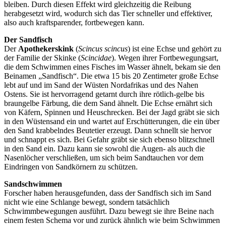
bleiben. Durch diesen Effekt wird gleichzeitig die Reibung
herabgesetzt wird, wodurch sich das Tier schneller und effektiver,
also auch kraftsparender, fortbewegen kann.
Der Sandfisch
Der
Apothekerskink
(
Scincus scincus
) ist eine Echse und gehört zu
der Familie der Skinke (
Scincidae
). Wegen ihrer Fortbewegungsart,
die dem Schwimmen eines Fisches im Wasser ähnelt, bekam sie den
Beinamen „Sandfisch“. Die etwa 15 bis 20 Zentimeter große Echse
lebt auf und im Sand der Wüsten Nordafrikas und des Nahen
Ostens. Sie ist hervorragend getarnt durch ihre rötlich-gelbe bis
braungelbe Färbung, die dem Sand ähnelt. Die Echse ernährt sich
von Käfern, Spinnen und Heuschrecken. Bei der Jagd gräbt sie sich
in den Wüstensand ein und wartet auf Erschütterungen, die ein über
den Sand krabbelndes Beutetier erzeugt. Dann schnellt sie hervor
und schnappt es sich. Bei Gefahr gräbt sie sich ebenso blitzschnell
in den Sand ein. Dazu kann sie sowohl die Augen- als auch die
Nasenlöcher verschließen, um sich beim Sandtauchen vor dem
Eindringen von Sandkörnern zu schützen.
Sandschwimmen
Forscher haben herausgefunden, dass der Sandfisch sich im Sand
nicht wie eine Schlange bewegt, sondern tatsächlich
Schwimmbewegungen ausführt. Dazu bewegt sie ihre Beine nach
einem festen Schema vor und zurück ähnlich wie beim Schwimmen