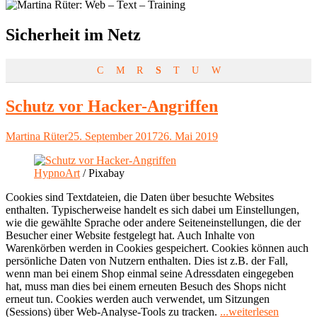
Schlagwort:
Sicherheit im Netz
C
M
R
S
T
U
W
Schutz vor Hacker-Angriffen
Autor
Veröffentlicht
Martina Rüter
25. September 2017
26. Mai 2019
am
HypnoArt
/ Pixabay
Cookies sind Textdateien, die Daten über besuchte Websites
enthalten. Typischerweise handelt es sich dabei um Einstellungen,
wie die gewählte Sprache oder andere Seiteneinstellungen, die der
Besucher einer Website festgelegt hat. Auch Inhalte von
Warenkörben werden in Cookies gespeichert. Cookies können auch
persönliche Daten von Nutzern enthalten. Dies ist z.B. der Fall,
wenn man bei einem Shop einmal seine Adressdaten eingegeben
hat, muss man dies bei einem erneuten Besuch des Shops nicht
erneut tun. Cookies werden auch verwendet, um Sitzungen
"Schutz
(Sessions) über Web-Analyse-Tools zu tracken.
...weiterlesen