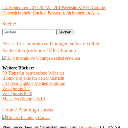
vor
Veröffentlicht
Kategorien
Schlagwörter
25. September 2017
26. Mai 2019
Website & SEO
Cookie
,
Hacker-
am
Datensicherheit
,
Hacker
,
Passwort
,
Sicherheit im Netz
Angriff
Haupt-
Suche:
Seitenleiste
Suchen
nach:
NEU: 33 x interaktive Übungen selbst erstellen –
Fächerübergreifende H5P-Übungen
Weitere Bücher:
50 Tipps für barrierefreie Websites
Bionik-Projekte für den Unterricht
33 Ideen Digitale Medien Biologie
WebQuests 5-7
WebQuests 8-10
Mysterys Biologie 5-10
Course Planning Canvas
Planungsvorlage für Veranstaltungen zum
Download
, CC BY-SA