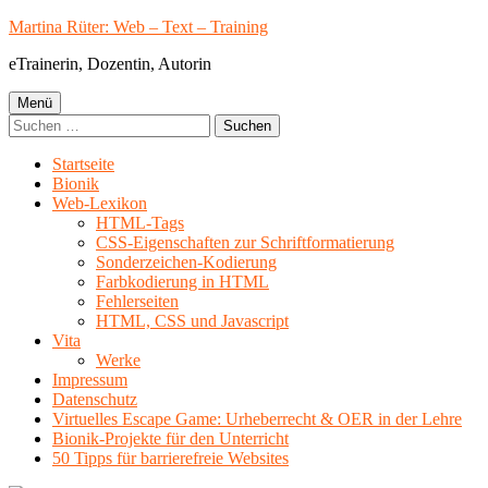
Springe
Martina Rüter: Web – Text – Training
zum
eTrainerin, Dozentin, Autorin
Inhalt
Primäres
Menü
Suchen
Menü
nach:
Startseite
Bionik
Web-Lexikon
HTML-Tags
CSS-Eigenschaften zur Schriftformatierung
Sonderzeichen-Kodierung
Farbkodierung in HTML
Fehlerseiten
HTML, CSS und Javascript
Vita
Werke
Impressum
Datenschutz
Virtuelles Escape Game: Urheberrecht & OER in der Lehre
Bionik-Projekte für den Unterricht
50 Tipps für barrierefreie Websites