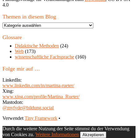
4.0
Themen in diesem Blog
Themen
in
diesem
Glossare
Blog
Didaktische Methoden
(24)
Web
(173)
wissenschaftliche Fachsprache
(160)
Folge mir auf …
LinkedIn:
www.linkedin.com/in/martina-rueter/
Xing:
www.xing.com/profile/Martina_Rueter/
Mastodon:
@myfyde@bildung.social
Footer
Verwendet
Tiny Framework
•
Inhalt
Durch die weitere Nutzung der Seite stimmst du der Verwendung
von Cookies zu.
Weitere Informationen
Akzeptieren