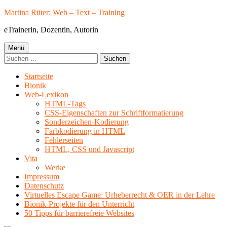
Springe
Martina Rüter: Web – Text – Training
zum
eTrainerin, Dozentin, Autorin
Inhalt
Primäres
Menü
Suchen
Menü
nach:
Startseite
Bionik
Web-Lexikon
HTML-Tags
CSS-Eigenschaften zur Schriftformatierung
Sonderzeichen-Kodierung
Farbkodierung in HTML
Fehlerseiten
HTML, CSS und Javascript
Vita
Werke
Impressum
Datenschutz
Virtuelles Escape Game: Urheberrecht & OER in der Lehre
Bionik-Projekte für den Unterricht
50 Tipps für barrierefreie Websites