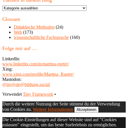
Themen in diesem Blog
Themen
in
diesem
Glossare
Blog
Didaktische Methoden
(24)
Web
(173)
wissenschaftliche Fachsprache
(160)
Folge mir auf …
LinkedIn:
www.linkedin.com/in/martina-rueter/
Xing:
www.xing.com/profile/Martina_Rueter/
Mastodon:
@myfyde@bildung.social
Footer
Verwendet
Tiny Framework
•
Inhalt
Durch die weitere Nutzung der Seite stimmst du der Verwendung
von Cookies zu.
Weitere Informationen
Akzeptieren
Die Cookie-Einstellungen auf dieser Website sind auf "Cookies
zulassen" eingestellt, um das beste Surferlebnis zu ermöglichen.