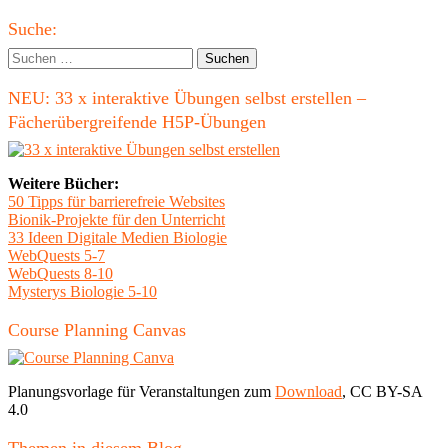
Haupt-
Suche:
Seitenleiste
Suchen
nach:
NEU: 33 x interaktive Übungen selbst erstellen –
Fächerübergreifende H5P-Übungen
Weitere Bücher:
50 Tipps für barrierefreie Websites
Bionik-Projekte für den Unterricht
33 Ideen Digitale Medien Biologie
WebQuests 5-7
WebQuests 8-10
Mysterys Biologie 5-10
Course Planning Canvas
Planungsvorlage für Veranstaltungen zum
Download
, CC BY-SA
4.0