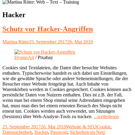
Schlagwort:
Hacker
Schutz vor Hacker-Angriffen
Autor
Veröffentlicht
Martina Rüter
25. September 2017
26. Mai 2019
am
HypnoArt
/ Pixabay
Cookies sind Textdateien, die Daten über besuchte Websites
enthalten. Typischerweise handelt es sich dabei um Einstellungen,
wie die gewählte Sprache oder andere Seiteneinstellungen, die der
Besucher einer Website festgelegt hat. Auch Inhalte von
Warenkörben werden in Cookies gespeichert. Cookies können auch
persönliche Daten von Nutzern enthalten. Dies ist z.B. der Fall,
wenn man bei einem Shop einmal seine Adressdaten eingegeben
hat, muss man dies bei einem erneuten Besuch des Shops nicht
erneut tun. Cookies werden auch verwendet, um Sitzungen
"Schutz
(Sessions) über Web-Analyse-Tools zu tracken.
...weiterlesen
vor
Veröffentlicht
Kategorien
Schlagwörter
25. September 2017
26. Mai 2019
Website & SEO
Cookie
,
Hacker-
am
Datensicherheit
,
Hacker
,
Passwort
,
Sicherheit im Netz
Angriff